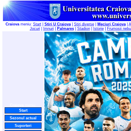
Craiova
meniu:
Start
|
Stiri U Craiova
|
Stiri diverse
|
Meciuri Craiova
|
A
Jocuri
|
Imnuri
|
Palmares
|
Stadion
|
Istorie
|
Frumosii nebu
Craiova
meniu:
Start
Sezonul actual
Suporteri