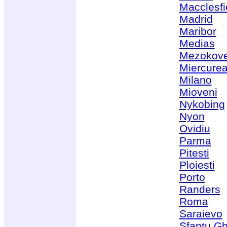
Macclesfi
Madrid
Maribor
Medias
Mezokov
Miercurea
Milano
Mioveni
Nykobing
Nyon
Ovidiu
Parma
Pitesti
Ploiesti
Porto
Randers
Roma
Saraievo
Sfantu G