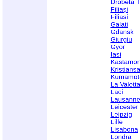
Drobeta T
Filiași
Filiasi
Galati
Gdansk
Giurgiu
Gyor
Iasi
Kastamo
Kristians
Kumamot
La Valett
Laci
Lausann
Leicester
Leipzig
Lille
Lisabona
Londra