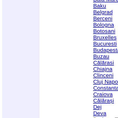
Baku
Belgrad
Berceni
Bologna
Botosani
Bruxelles
Bucuresti
Budapest
Buzau
Cãlãrasi
Chiajna
Clinceni
Cluj Nap
Constant
Craiova
Călărași
Dej
Deva