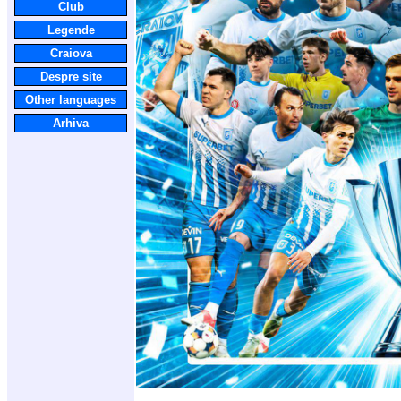
Club
Legende
Craiova
Despre site
Other languages
Arhiva