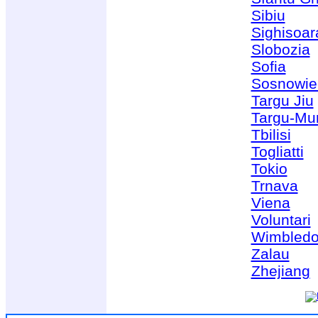
Sibiu
Sighisoar
Slobozia
Sofia
Sosnowie
Targu Jiu
Targu-Mu
Tbilisi
Togliatti
Tokio
Trnava
Viena
Voluntari
Wimbled
Zalau
Zhejiang