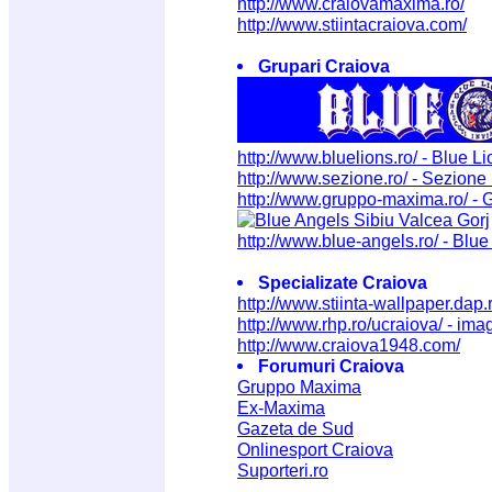
http://www.craiovamaxima.ro/
http://www.stiintacraiova.com/
Grupari Craiova
http://www.bluelions.ro/ - Blue L
http://www.sezione.ro/ - Sezione 
http://www.gruppo-maxima.ro/ -
http://www.blue-angels.ro/ - Blu
Specializate Craiova
http://www.stiinta-wallpaper.dap.
http://www.rhp.ro/ucraiova/ - imag
http://www.craiova1948.com/
Forumuri Craiova
Gruppo Maxima
Ex-Maxima
Gazeta de Sud
Onlinesport Craiova
Suporteri.ro