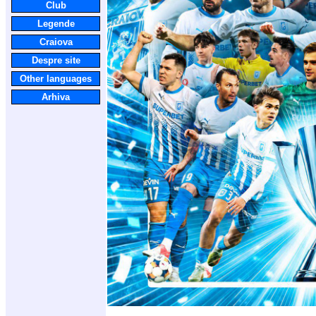
Club
Legende
Craiova
Despre site
Other languages
Arhiva