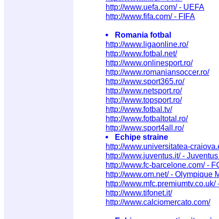
http://www.uefa.com/ - UEFA
http://www.fifa.com/ - FIFA
Romania fotbal
http://www.ligaonline.ro/
http://www.fotbal.net/
http://www.onlinesport.ro/
http://www.romaniansoccer.ro/
http://www.sport365.ro/
http://www.netsport.ro/
http://www.topsport.ro/
http://www.fotbal.tv/
http://www.fotbaltotal.ro/
http://www.sport4all.ro/
Echipe straine
http://www.universitatea-craiova.
http://www.juventus.it/ - Juventus
http://www.fc-barcelone.com/ - 
http://www.om.net/ - Olympique M
http://www.mfc.premiumtv.co.uk/
http://www.tifonet.it/
http://www.calciomercato.com/