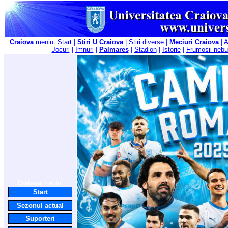
Craiova
meniu:
Start
|
Stiri U Craiova
|
Stiri diverse
|
Meciuri Craiova
|
A
Jocuri
|
Imnuri
|
Palmares
|
Stadion
|
Istorie
|
Frumosii nebu
Craiova
meniu:
Start
Sezonul actual
Suporteri