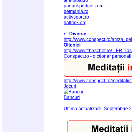
telefotbal.ro
pariurisportive.com
betmania.ro
activsport.ro
hattrick.org
Diverse
http://www.conspect.ro/amza_pel
Olteniei
http://www.frbaschet.ro/ - FR Ba
Conspect.ro - dictionar personali
http://www.conspect.ro/meditatii/ 
Jocuri
Bancuri
Ultima actualizare: Septembrie 