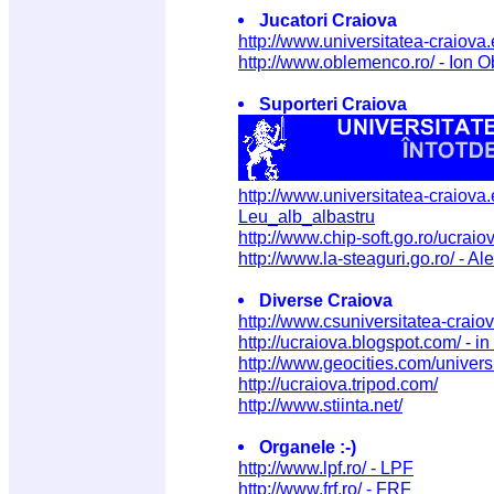
Jucatori Craiova
http://www.universitatea-craiov
http://www.oblemenco.ro/ - Ion 
Suporteri Craiova
http://www.universitatea-craiova.
Leu_alb_albastru
http://www.chip-soft.go.ro/ucraiov
http://www.la-steaguri.go.ro/ - Al
Diverse Craiova
http://www.csuniversitatea-craiov
http://ucraiova.blogspot.com/ - i
http://www.geocities.com/univers
http://ucraiova.tripod.com/
http://www.stiinta.net/
Organele :-)
http://www.lpf.ro/ - LPF
http://www.frf.ro/ - FRF