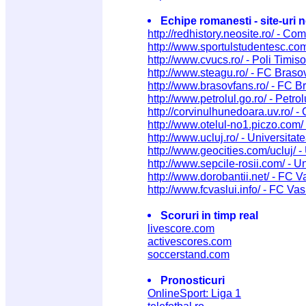
Echipe romanesti - site-uri n
http://redhistory.neosite.ro/ - C
http://www.sportulstudentesc.com
http://www.cvucs.ro/ - Poli Timis
http://www.steagu.ro/ - FC Braso
http://www.brasovfans.ro/ - FC B
http://www.petrolul.go.ro/ - Petrol
http://corvinulhunedoara.uv.ro/ 
http://www.otelul-no1.piczo.com/ 
http://www.ucluj.ro/ - Universita
http://www.geocities.com/ucluj/ 
http://www.sepcile-rosii.com/ - 
http://www.dorobantii.net/ - FC V
http://www.fcvaslui.info/ - FC Vas
Scoruri in timp real
livescore.com
activescores.com
soccerstand.com
Pronosticuri
OnlineSport: Liga 1