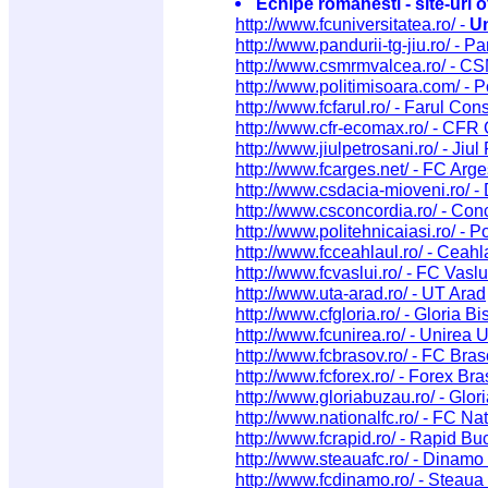
Echipe romanesti - site-uri o
http://www.fcuniversitatea.ro/ -
Un
http://www.pandurii-tg-jiu.ro/ - P
http://www.csmrmvalcea.ro/ - 
http://www.politimisoara.com/ - P
http://www.fcfarul.ro/ - Farul Con
http://www.cfr-ecomax.ro/ - CFR
http://www.jiulpetrosani.ro/ - Jiul
http://www.fcarges.net/ - FC Arge
http://www.csdacia-mioveni.ro/ -
http://www.csconcordia.ro/ - Con
http://www.politehnicaiasi.ro/ - Po
http://www.fcceahlaul.ro/ - Ceah
http://www.fcvaslui.ro/ - FC Vaslu
http://www.uta-arad.ro/ - UT Arad
http://www.cfgloria.ro/ - Gloria Bis
http://www.fcunirea.ro/ - Unirea 
http://www.fcbrasov.ro/ - FC Bra
http://www.fcforex.ro/ - Forex Br
http://www.gloriabuzau.ro/ - Glo
http://www.nationalfc.ro/ - FC Na
http://www.fcrapid.ro/ - Rapid Bu
http://www.steauafc.ro/ - Dinamo
http://www.fcdinamo.ro/ - Steaua