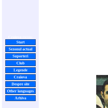
Craiova
meniu:
Start
Sezonul actual
Suporteri
Club
Legende
Craiova
Despre site
Other languages
Arhiva