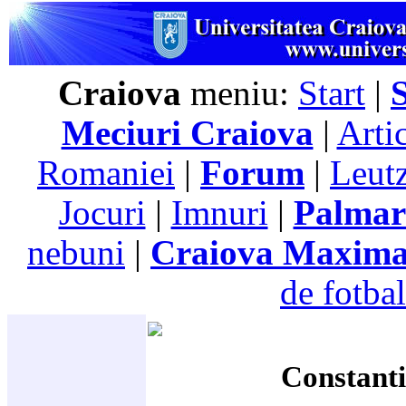
Craiova
meniu:
Start
|
Meciuri Craiova
|
Arti
Romaniei
|
Forum
|
Leutz
Jocuri
|
Imnuri
|
Palmar
nebuni
|
Craiova Maxim
de fotbal
Constant