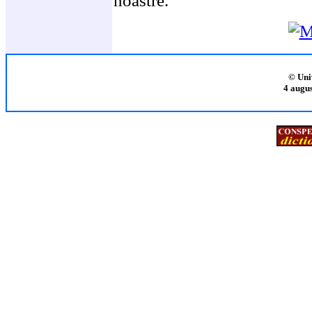
noastre.
© Uni
4 augus