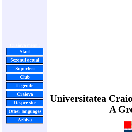
Craiova
meniu:
Start
Sezonul actual
Suporteri
Club
Legende
Craiova
Universitatea Crai
Despre site
A Gr
Other languages
Arhiva