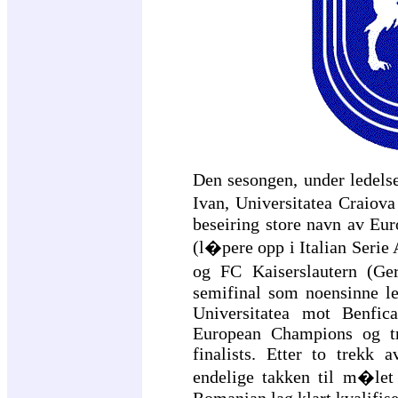
Den sesongen, under ledels
Ivan, Universitatea Craio
beseiring store navn av Eu
(l�pere opp i Italian Serie
og FC Kaiserslautern (Ge
semifinal som noensinne l
Universitatea mot Benfic
European Champions og t
finalists. Etter to trekk 
endelige takken til m�let
Romanian lag klart kvalifis