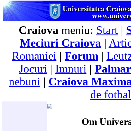
Craiova
meniu:
Start
|
Meciuri Craiova
|
Arti
Romaniei
|
Forum
|
Leutz
Jocuri
|
Imnuri
|
Palmar
nebuni
|
Craiova Maxim
de fotbal
Om Univers