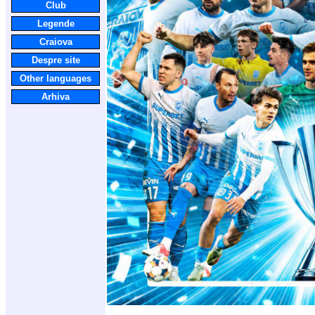
Club
Legende
Craiova
Despre site
Other languages
Arhiva