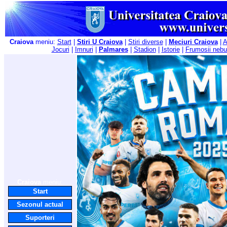
Craiova
meniu:
Start
|
Stiri U Craiova
|
Stiri diverse
|
Meciuri Craiova
|
A
Jocuri
|
Imnuri
|
Palmares
|
Stadion
|
Istorie
|
Frumosii nebu
Craiova
meniu:
Start
Sezonul actual
Suporteri