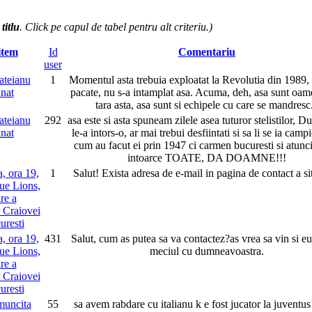
:
titlu
. Click pe capul de tabel pentru alt criteriu.)
item
Id
Comentariu
user
ateianu
1
Momentul asta trebuia exploatat la Revolutia din 1989, 
nat
pacate, nu s-a intamplat asa. Acuma, deh, asa sunt oam
tara asta, asa sunt si echipele cu care se mandresc.
ateianu
292
asa este si asta spuneam zilele asea tuturor stelistilor,
nat
le-a intors-o, ar mai trebui desfiintati si sa li se ia camp
cum au facut ei prin 1947 ci carmen bucuresti si atunci 
intoarce TOATE, DA DOAMNE!!!
a, ora 19,
1
Salut! Exista adresa de e-mail in pagina de contact a sit
lue Lions,
ire a
r Craiovei
uresti
a, ora 19,
431
Salut, cum as putea sa va contactez?as vrea sa vin si e
lue Lions,
meciul cu dumneavoastra.
ire a
r Craiovei
uresti
muncita
55
sa avem rabdare cu italianu k e fost jucator la juventus