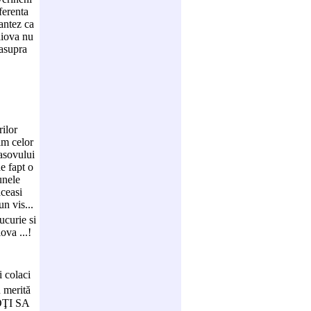
ferenta
antez ca
aiova nu
easupra
rilor
im celor
asovului
e fapt o
unele
aceasi
n vis...
ucurie si
ova ...!
 colaci
 merită
TOŢI SA