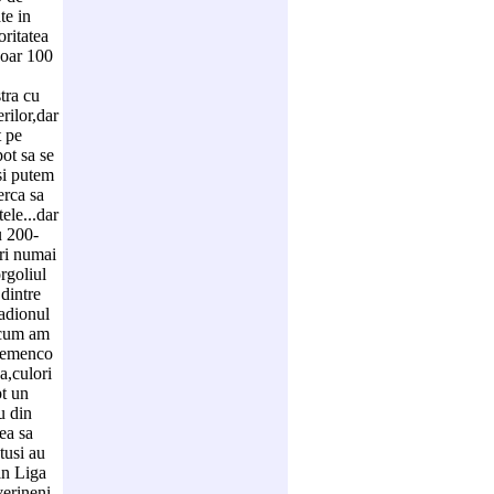
te in
ritatea
doar 100
tra cu
rilor,dar
t pe
ot sa se
si putem
erca sa
ele...dar
u 200-
ori numai
rgoliul
 dintre
tadionul
,acum am
blemenco
a,culori
t un
u din
ea sa
tusi au
in Liga
verineni