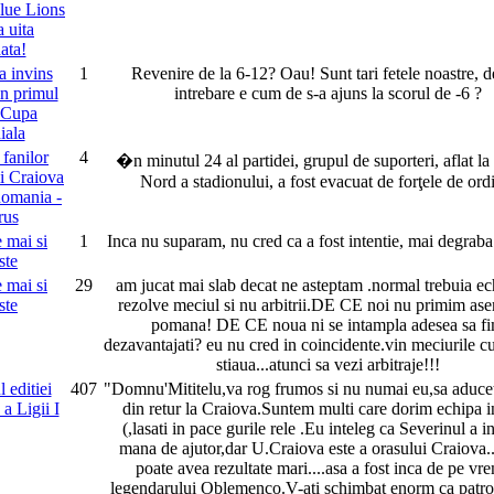
lue Lions
a uita
ata!
 invins
1
Revenire de la 6-12? Oau! Sunt tari fetele noastre, d
n primul
intrebare e cum de s-a ajuns la scorul de -6 ?
 Cupa
ala
 fanilor
4
�n minutul 24 al partidei, grupul de suporteri, aflat la
ii Craiova
Nord a stadionului, a fost evacuat de forţele de ord
Romania -
rus
e mai si
1
Inca nu suparam, nu cred ca a fost intentie, mai degraba 
ste
e mai si
29
am jucat mai slab decat ne asteptam .normal trebuia ec
ste
rezolve meciul si nu arbitrii.DE CE noi nu primim as
pomana! DE CE noua ni se intampla adesea sa f
dezavantajati? eu nu cred in coincidente.vin meciurile cu
stiaua...atunci sa vezi arbitraje!!!
 editiei
407
"Domnu'Mititelu,va rog frumos si nu numai eu,sa aducet
a Ligii I
din retur la Craiova.Suntem multi care dorim echipa i
(,lasati in pace gurile rele .Eu inteleg ca Severinul a i
mana de ajutor,dar U.Craiova este a orasului Craiova.
poate avea rezultate mari....asa a fost inca de pe vr
legendarului Oblemenco.V-ati schimbat enorm ca patro