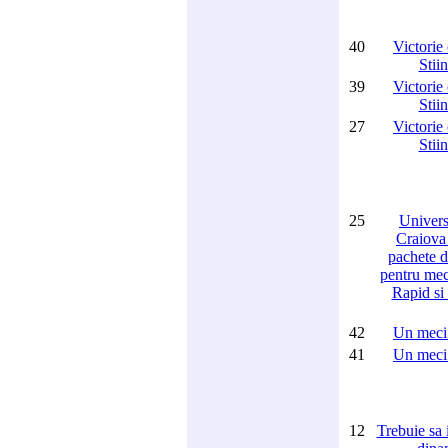
40
Victorie 
Stiin
39
Victorie 
Stiin
27
Victorie 
Stiin
25
Univers
Craiova
pachete d
pentru mec
Rapid si
42
Un meci 
41
Un meci 
12
Trebuie sa