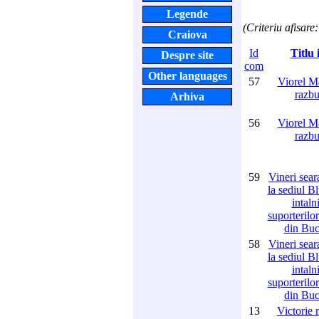
Legende
(Criteriu afisare
Craiova
Id
Titlu 
Despre site
com
Other languages
57
Viorel M
razbu
Arhiva
56
Viorel M
razbu
59
Vineri sear
la sediul B
intaln
suporterilo
din Buc
58
Vineri sear
la sediul B
intaln
suporterilo
din Buc
13
Victorie 