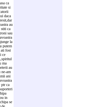
,asa ca
itate si
atorii
lui daca
resit,dar
oastra au
stiti ca
troni sau
avoastra
ajunge la
nu putem
ati fost
i ce
spiritul
nu ma
rterii au
nu ne-am
imii ani
avoastra
 ptr ca
suporteri
chipa
ou in
chipa se
0 de