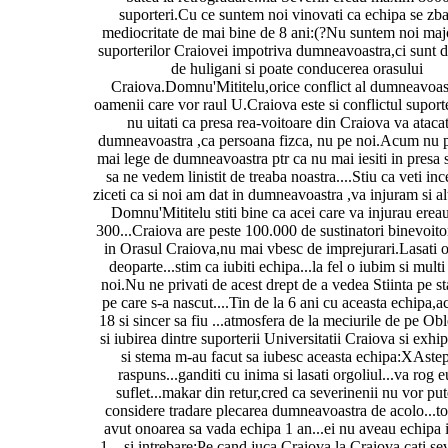
suporteri.Cu ce suntem noi vinovati ca echipa se zba
mediocritate de mai bine de 8 ani:(?Nu suntem noi majo
suporterilor Craiovei impotriva dumneavoastra,ci sunt 
de huligani si poate conducerea orasului
Craiova.Domnu'Mititelu,orice conflict al dumneavoas
oamenii care vor raul U.Craiova este si conflictul suporte
nu uitati ca presa rea-voitoare din Craiova va ataca
dumneavoastra ,ca persoana fizca, nu pe noi.Acum nu p
mai lege de dumneavoastra ptr ca nu mai iesiti in presa 
sa ne vedem linistit de treaba noastra....Stiu ca veti inc
ziceti ca si noi am dat in dumneavoastra ,va injuram si alt
Domnu'Mititelu stiti bine ca acei care va injurau erea
300...Craiova are peste 100.000 de sustinatori binevoit
in Orasul Craiova,nu mai vbesc de imprejurari.Lasati o
deoparte...stim ca iubiti echipa...la fel o iubim si multi
noi.Nu ne privati de acest drept de a vedea Stiinta pe s
pe care s-a nascut....Tin de la 6 ani cu aceasta echipa
18 si sincer sa fiu ...atmosfera de la meciurile de pe O
si iubirea dintre suporterii Universitatii Craiova si exhip
si stema m-au facut sa iubesc aceasta echipa:XAstep
raspuns...ganditi cu inima si lasati orgoliul...va rog e
suflet...makar din retur,cred ca severinenii nu vor put
considere tradare plecarea dumneavoastra de acolo...to
avut onoarea sa vada echipa 1 an...ei nu aveau echipa 
1....si intrebare:Pe cand juca Craiova la Craiova,cati se