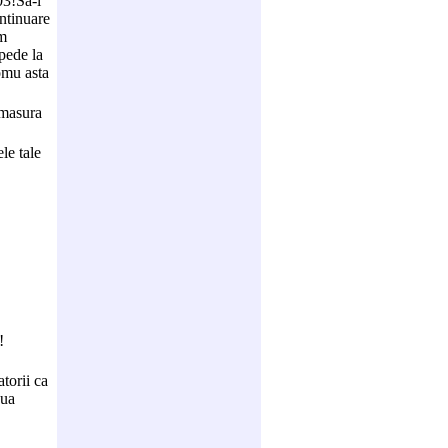
03!Sa-l
ntinuare
am
pede la
 omu asta
 masura
le tale
!
atorii ca
aua