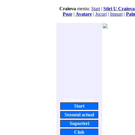
Craiova
meniu:
Start
|
Stiri U Craiova
Poze
|
Avatare
|
Jocuri
|
Imnuri
|
Pal
Craiova
meniu:
Start
Sezonul actual
Suporteri
Club