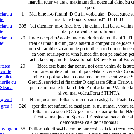
mare!in retur va arata maximum din potential ekipa!sa 
napoli!
clara a
1
Mai bine n-o furam! :D Ca in vorba aia: "Decat sarac si
tei
mai bine bogat si sanatos!" :D :D :D
clara a
305
bai oltenilor, mi-e frica bre, vin cainii , hai ba sa venim c
tei
dar parca vad ca iar o furam.
clara a
29
Unde ne oprim? acolo unde ne dorim de multi ani.TIT
tei
ireal dar ma uit cum joaca baietii si compar cu ce joaca a
urla si trambiteaza anumite pretentii si cred din ce in ce
ca vom reusi.sper sa vina lumea din nou pe stadion pe
actuala echipa nu fenteaza fotbalul.Bravo Stiinta! Bravo
itatea
29
Ideea este buna,dar pentru noi care venim de la sut
 vinde
km...meciurile sunt unul dupa celalat si cei extra Crai
e bilete
mine nu pot sa vina la doua meciuri consecutive ale St
iurile cu
Greu.Si serviciul si financiar.O deplasare Sibiu-Craiov
 Steaua
pe la 2 milioane lei fara bilete.Anul asta out !Ma duc l
si voi mai vedea.Forta STIINTA
greu !
1
N-am jucat nici fotbal si nici nu am castigat ... Poate la
greu !
320
sper din tot sufletul sa castigam, si nu numai , vreau s
fotbal nu ca si cu FC Arges in care doar golul lui NJo
facut sa mai jucam. Sper ca F.Costea sa joace bine si
demonstreze ca e de nationala!
 invingem
55
fratilor haideti sa-i batem pe puricosii astia k a trecut c