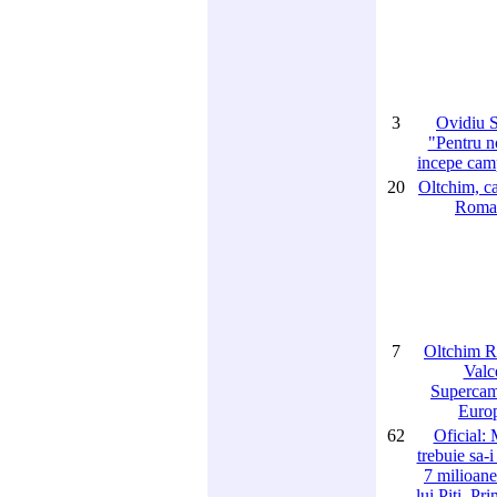
3
Ovidiu S
"Pentru n
incepe cam
20
Oltchim, c
Roma
7
Oltchim R
Valc
Supercam
Europ
62
Oficial: 
trebuie sa-i
7 milioane
lui Piti. Pr