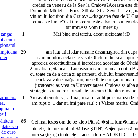
credeti ca veneau de la Sev la Craiova?Aceasta este di
Domnule Mititelu....Forza Stiinta! Si la Severin...va gar
vin multi locuitori din Craiova...dragostea fata de U Cr
cunoaste limite"Cat timp cerul este albastru,suntem d
tuturor!Asa vom fi mereu:)
tanga:
1
Mai bine mai tarziu, decat niciodata! :D
oi acum
pionatul"
ampioana
29
am luat titlul ,dar ramane dezamagirea din cupa
niei
campionilor.acela este visul Oltchimului si a suporte
.apreciez corectitudinea si increderea acordata de Oltch
2 jucatoare,Stanca si Lucuseanu care au jucat contra Br
cu toate ca de a doua zi apartineau clubului brasovean.d
enclava valceana(patron,presedinte club,antrenoare,
jucatoare)!as vrea ca Universitataea Craiova sa aiba 
strategie ,stralucire si rezultate precum Oltchim.ramane u
amnicu-
1
Am avut emotii si, la final, m-am trantit pe canapea de b
ea,
am rupt-o ... dar nu imi pare rau! :-) Valcea merita, Crai
pioana
ei!
Mititelu
86
Cel mai jegos om de pe glob Piţi să �şi ia lum�nari şi
 plateasca
ptr. el şi tot neamul lui Să lase ŞTINŢA �n pace că nu
 de euro
nici să şteargă toaletele la acest club.HAIDEŢI CU 
imul pas in