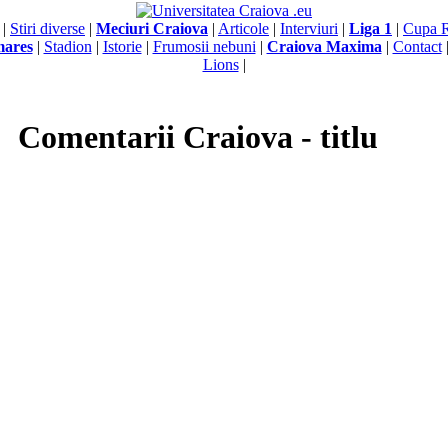
|
Stiri diverse
|
Meciuri Craiova
|
Articole
|
Interviuri
|
Liga 1
|
Cupa 
mares
|
Stadion
|
Istorie
|
Frumosii nebuni
|
Craiova Maxima
|
Contact
Lions
|
Comentarii Craiova - titlu