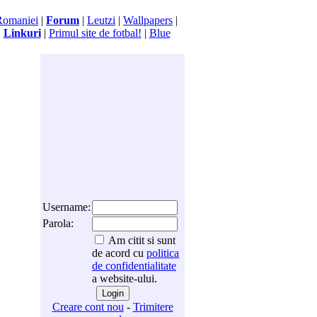
Romaniei
|
Forum
|
Leutzi
|
Wallpapers
|
|
Linkuri
|
Primul site de fotbal!
|
Blue
Username:
Parola:
Am citit si sunt
de acord cu
politica
de confidentialitate
a website-ului.
Creare cont nou
-
Trimitere