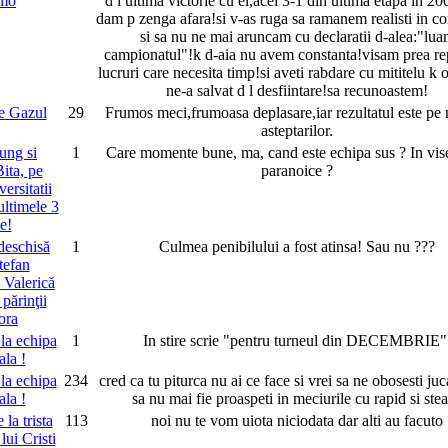
amo
d l ultima victorie cu ei,acel 3-1 din ultima etapa in 20
dam p zenga afara!si v-as ruga sa ramanem realisti in co
si sa nu ne mai aruncam cu declaratii d-alea:"lu
campionatul"!k d-aia nu avem constanta!visam prea re
lucruri care necesita timp!si aveti rabdare cu mititelu k
ne-a salvat d l desfiintare!sa recunoastem!
ie Gazul
29
Frumos meci,frumoasa deplasare,iar rezultatul este pe
asteptarilor.
ung si
1
Care momente bune, ma, cand este echipa sus ? In vise
ita, pe
paranoice ?
ersitatii
ultimele 3
e!
deschisă
1
Culmea penibilului a fost atinsa! Sau nu ???
tefan
 Valerică
părinţii
ora
 la echipa
1
In stire scrie "pentru turneul din DECEMBRIE"
ala !
 la echipa
234
cred ca tu piturca nu ai ce face si vrei sa ne obosesti juc
ala !
sa nu mai fie proaspeti in meciurile cu rapid si ste
 la trista
113
noi nu te vom uiota niciodata dar alti au facuto
 lui Cristi