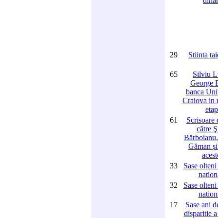
din
29
Stiinta ta
65
Silviu L
George B
banca Univ
Craiova in 
etap
61
Scrisoare 
către Ş
Bărboianu,
Găman şi 
acest
33
Sase olteni
nation
32
Sase olteni
nation
17
Sase ani de
disparitie a