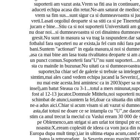
suporterii am vazut asta.Vrem sa fiti asa in continuare
aduceti echipa acasa din retur.Ne-am saturat de mediocr
vrem sa fim sus...sunt sigur ca si dumneavoastra si juc
vreti.Lasati orgoliul deoparte si sa stiti ca si pe Tineretu
jucam e bine...Stiu ca si noi suporterii Universitatii am g
nu doar noi...si dumneavoastra si cei dinaintea dumneav
gresit.Nu sunt in masura sa va trag la raspundere.dar sa 
fotbalul fara suporteri nu ar exista,la fel cum niki fara pa
bani.Suntem "actionari" in egala masura,si noi si dumne
,asa ca mai bine am lasa toata rivalitatea deoparte si am 
un punct comun.Suporterii fara"U"nu sunt suporteri....
sta cu mainile in buzunar.Nu uitati ca si dumneavoastra 
suporter,ba chiar sef de galerie si trebuie sa inteleget
simtim,mai ales cand vedem echipa jucand la Severin:(,,,
nu mai este acesta.Imi amintesc ca in 2003(sper sa 
insel),am batut Steaua cu 3-1...totul a mers minunat,supo
fost al 12-13 jucator.Domnule Mititelu,noi suporterii 
schimbat de atunci,suntem la fel,doar ca situatia din ult
ne-a adus aici.Chiar si acum visam si ati vazut si dumne
asta,dat totusi ne doare ce se intampla cu "U",ne daore
stim ca anul trecut la meciul cu Vaslui eream 30 000 de 
pe Oblemenco,am strigat si am urlat tot timpul ptr e
noastra:X,eream coplesiti de ideea ca vom juca din n
Europa dupa mult timp:),iar in ultima etapa acum,cand e
batea la retrogradare...la Severin ereau maxim 800