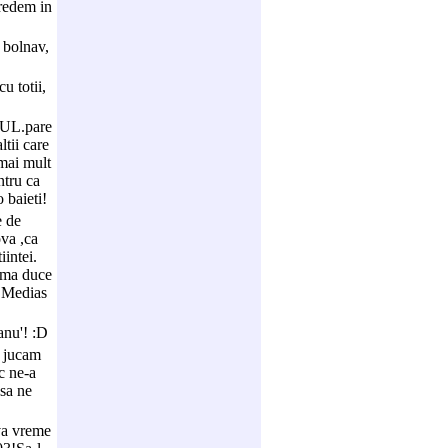
credem in
 bolnav,
u totii,
LUL.pare
ltii care
 mai mult
ntru ca
 baieti!
e de
ova ,ca
iintei.
a ma duce
a Medias
 anu'! :D
a jucam
c ne-a
 sa ne
eva vreme