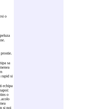
esi o
 peluza
ine.
prostie.
hipa sa
emenea
im
 rapid si
i echipa
napoi:
ntins o
..acolo
emea
n si noi