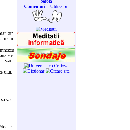
parola
Comentarii
-
Utilizatori
dar, din
enii din
..
 Dumnezeu
ionatele
li s-ar
e-ului.
u sa vad
!deci e