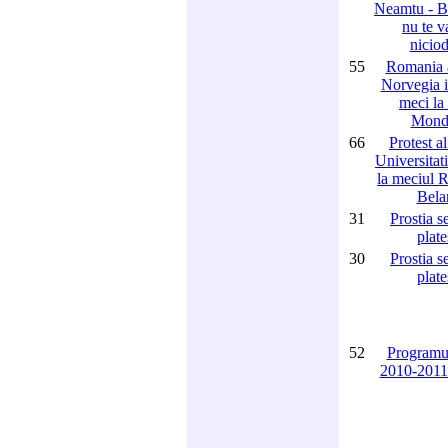
Neamtu - B
nu te v
niciod
55
Romania a
Norvegia i
meci la
Mondi
66
Protest al
Universitat
la meciul 
Bela
31
Prostia s
plate
30
Prostia s
plate
52
Programul
2010-2011 