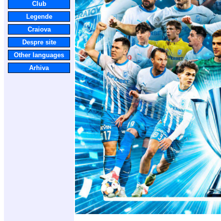
Club
Legende
Craiova
Despre site
Other languages
Arhiva