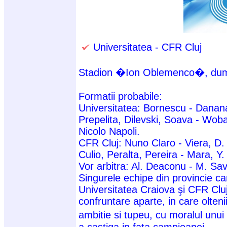
Universitatea - CFR Cluj
Stadion �Ion Oblemenco�, dumi
Formatii probabile:
Universitatea: Bornescu - Danan
Prepelita, Dilevski, Soava - Wob
Nicolo Napoli.
CFR Cluj: Nuno Claro - Viera, D.
Culio, Peralta, Pereira - Mara, Y
Vor arbitra: Al. Deaconu - M. Sa
Singurele echipe din provincie ca
Universitatea Craiova şi CFR Cluj
confruntare aparte, in care olten
ambitie si tupeu, cu moralul unu
a castiga in fata campioanei.