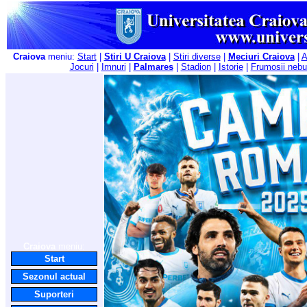
Craiova
meniu:
Start
|
Stiri U Craiova
|
Stiri diverse
|
Meciuri Craiova
|
A
Jocuri
|
Imnuri
|
Palmares
|
Stadion
|
Istorie
|
Frumosii nebu
Craiova
meniu:
Start
Sezonul actual
Suporteri