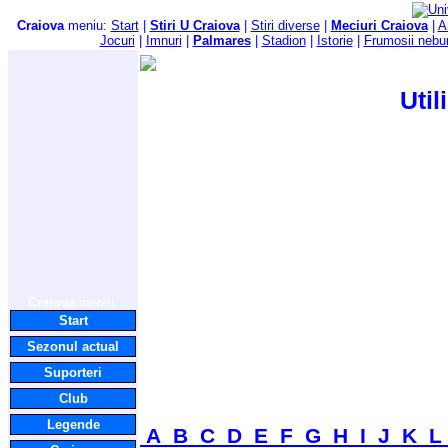
Craiova
meniu:
Start
|
Stiri U Craiova
|
Stiri diverse
|
Meciuri Craiova
|
A
Jocuri
|
Imnuri
|
Palmares
|
Stadion
|
Istorie
|
Frumosii nebu
Util
Craiova
meniu:
Start
Sezonul actual
Suporteri
Club
Legende
A
B
C
D
E
F
G
H
I
J
K
L