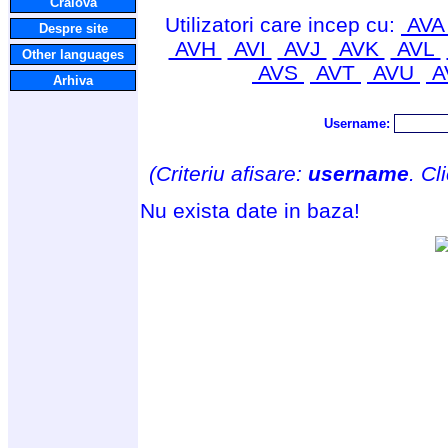
Craiova
Utilizatori care incep cu:
AV
Despre site
AVH
AVI
AVJ
AVK
AVL
Other languages
AVS
AVT
AVU
A
Arhiva
Username:
(Criteriu afisare:
username
. Cl
Nu exista date in baza!