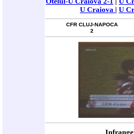
Otelul-U Craiova 2-1
|
U Cr
U Craiova
|
U C
CFR CLUJ-NAPOCA
2
Infrange