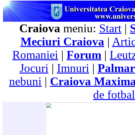
Craiova
meniu:
Start
|
Meciuri Craiova
|
Arti
Romaniei
|
Forum
|
Leutz
Jocuri
|
Imnuri
|
Palmar
nebuni
|
Craiova Maxim
de fotbal