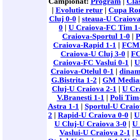
Campionat:
Program
|
Cla
|
Evolutie retur
|
Cupa Ro
Cluj 0-0
|
steaua-U Craiova
0
|
U Craiova-FC Tim 1
Craiova-Sportul 1-0
|
P
Craiova-Rapid 1-1
|
FCM 
Craiova-U Cluj 3-0
|
FC
Craiova-FC Vaslui 0-1
|
U
Craiova-Otelul 0-1
|
dinam
G.Bistrita 1-2
|
GM Medias
Cluj-U Craiova 2-1
|
U Cr
V.Branesti 1-1
|
Poli Tim
Astra 1-1
|
Sportul-U Craio
2
|
Rapid-U Craiova 0-0
|
U
U Cluj-U Craiova 3-0
|
U 
Vaslui-U Craiova 2-1
|
U