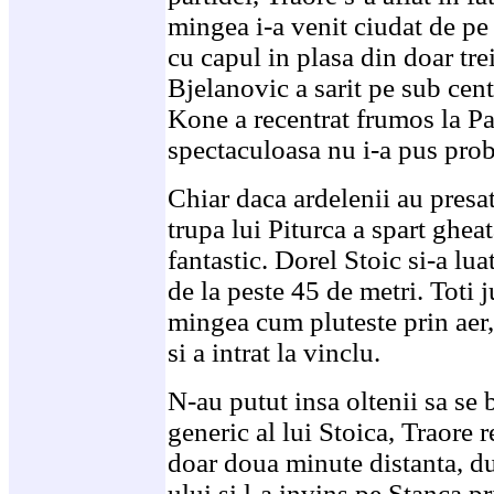
mingea i-a venit ciudat de pe 
cu capul in plasa din doar tr
Bjelanovic a sarit pe sub centr
Kone a recentrat frumos la Pa
spectaculoasa nu i-a pus prob
Chiar daca ardelenii au presa
trupa lui Piturca a spart ghe
fantastic. Dorel Stoic si-a lua
de la peste 45 de metri. Toti j
mingea cum pluteste prin aer,
si a intrat la vinclu.
N-au putut insa oltenii sa se
generic al lui Stoica, Traore r
doar doua minute distanta, dup
ului si l-a invins pe Stanca pr