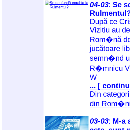
04-03
:
Se s
Rulmentul
După ce Cris
Vizitiu au d
Rom�nă de 
jucătoare li
semn�nd ult
R�mnicu V�
W
... [ continu
Din categor
din Rom�n
03-03
:
M-a 
asta, sunt 