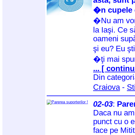
�n cupele
�Nu am vorb
la Iaşi. Ce 
oameni supă
şi eu? Eu ş
�ţi mai sp
... [ continu
Din categor
Craiova
-
St
02-03
:
Parer
Daca nu am 
punct cu o e
face pe Miti