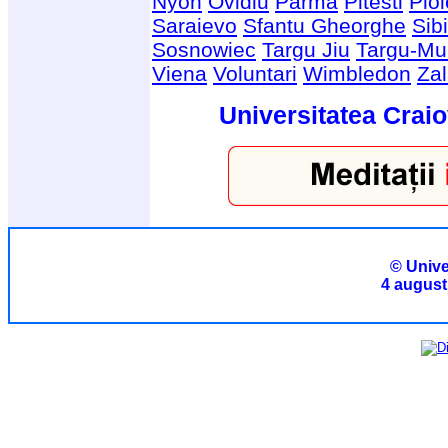
Nyon
Ovidiu
Parma
Pitesti
Ploi
Saraievo
Sfantu Gheorghe
Sib
Sosnowiec
Targu Jiu
Targu-Mu
Viena
Voluntari
Wimbledon
Za
Universitatea Craio
© Unive
4 august