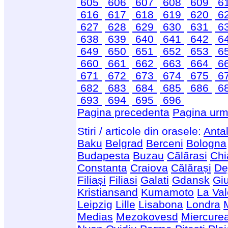
605
606
607
608
609
6
616
617
618
619
620
6
627
628
629
630
631
6
638
639
640
641
642
6
649
650
651
652
653
6
660
661
662
663
664
6
671
672
673
674
675
6
682
683
684
685
686
6
693
694
695
696
Pagina precedenta
Pagina urm
Stiri / articole din orasele:
Anta
Baku
Belgrad
Berceni
Bologna
Budapesta
Buzau
Cãlãrasi
Chi
Constanta
Craiova
Călărași
De
Filiași
Filiasi
Galati
Gdansk
Giu
Kristiansand
Kumamoto
La Val
Leipzig
Lille
Lisabona
Londra
Medias
Mezokovesd
Miercure