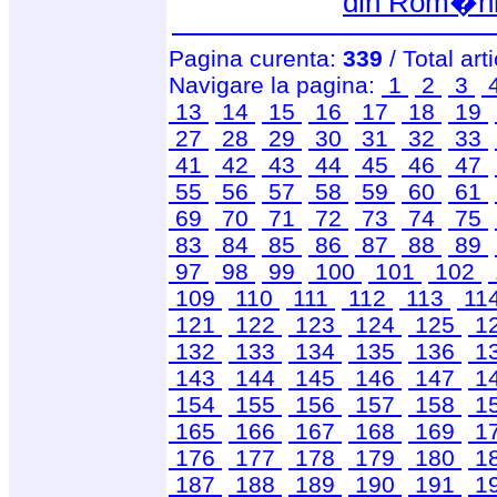
din Rom�n
Pagina curenta:
339
/ Total art
Navigare la pagina:
1
2
3
13
14
15
16
17
18
19
27
28
29
30
31
32
33
41
42
43
44
45
46
47
55
56
57
58
59
60
61
69
70
71
72
73
74
75
83
84
85
86
87
88
89
97
98
99
100
101
102
109
110
111
112
113
11
121
122
123
124
125
1
132
133
134
135
136
1
143
144
145
146
147
1
154
155
156
157
158
1
165
166
167
168
169
1
176
177
178
179
180
1
187
188
189
190
191
1