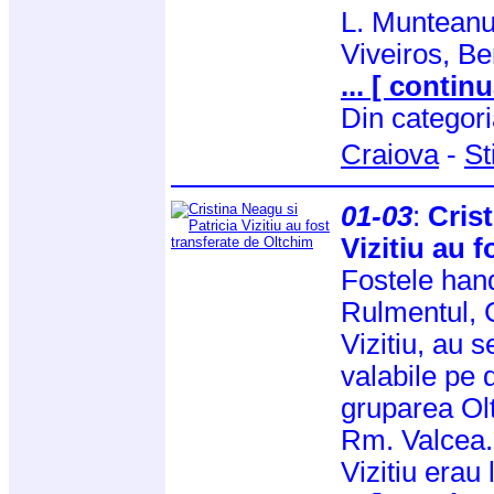
L. Munteanu,
Viveiros, B
... [ continu
Din categor
Craiova
-
St
01-03
:
Crist
Vizitiu au 
Fostele hand
Rulmentul, C
Vizitiu, au 
valabile pe 
gruparea Ol
Rm. Valcea. 
Vizitiu erau 