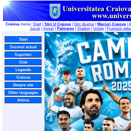
Craiova
meniu:
Start
|
Stiri U Craiova
|
Stiri diverse
|
Meciuri Craiova
|
A
Jocuri
|
Imnuri
|
Palmares
|
Stadion
|
Istorie
|
Frumosii nebu
Craiova
meniu:
Start
Sezonul actual
Suporteri
Club
Legende
Craiova
Despre site
Other languages
Arhiva