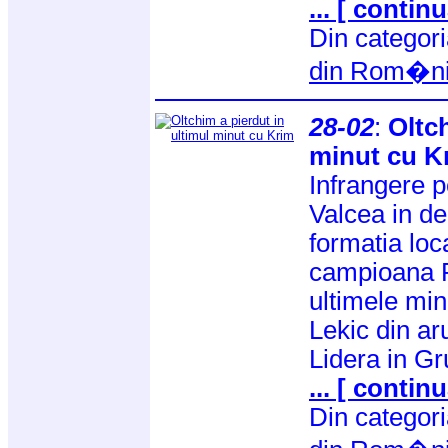
... [ continu
Din categor
din Rom�n
28-02
:
Oltch
minut cu K
Infrangere 
Valcea in de
formatia loc
campioana R
ultimele min
Lekic din ar
Lidera in Gr
... [ continu
Din categor