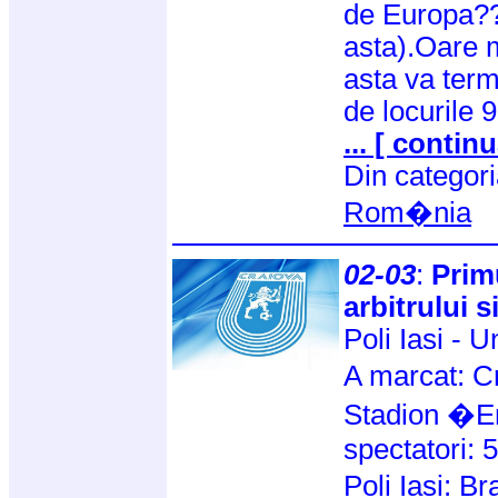
de Europa???
asta).Oare 
asta va term
de locurile 
... [ continu
Din categor
Rom�nia
02-03
:
Prim
arbitrului s
Poli Iasi - U
A marcat: C
Stadion �E
spectatori: 
Poli Iasi: B