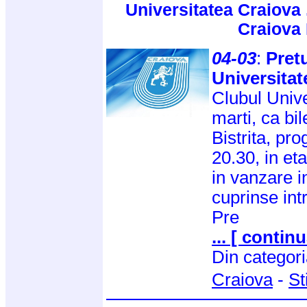
Universitatea Craiova 
Craiova
04-03
:
Pretu
Universitat
Clubul Unive
marti, ca bi
Bistrita, pr
20.30, in eta
in vanzare in
cuprinse intr
Pre
... [ continu
Din categor
Craiova
-
St