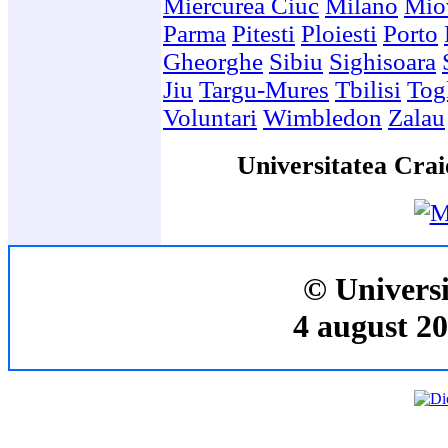
Miercurea Ciuc
Milano
Mio
Parma
Pitesti
Ploiesti
Porto
Gheorghe
Sibiu
Sighisoara
Jiu
Targu-Mures
Tbilisi
Togl
Voluntari
Wimbledon
Zalau
Universitatea Crai
© Universi
4 august 20