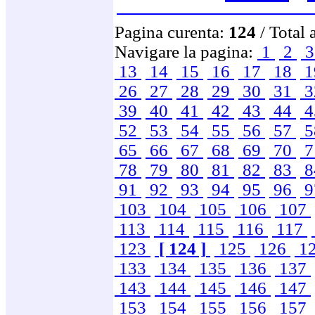
Pagina curenta:
124
/ Total 
Navigare la pagina:
1
2
13
14
15
16
17
18
1
26
27
28
29
30
31
3
39
40
41
42
43
44
4
52
53
54
55
56
57
5
65
66
67
68
69
70
7
78
79
80
81
82
83
8
91
92
93
94
95
96
9
103
104
105
106
107
113
114
115
116
117
123
[ 124 ]
125
126
1
133
134
135
136
137
143
144
145
146
147
153
154
155
156
157