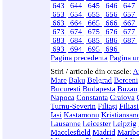
643
644
645
646
647
653
654
655
656
657
663
664
665
666
667
673
674
675
676
677
683
684
685
686
687
693
694
695
696
Pagina precedenta
Pagina u
Stiri / articole din orasele:
A
Mare
Baku
Belgrad
Berceni
Bucuresti
Budapesta
Buzau
Napoca
Constanta
Craiova
Turnu-Severin
Filiași
Filiasi
Iasi
Kastamonu
Kristiansan
Lausanne
Leicester
Leipzig
Macclesfield
Madrid
Marib