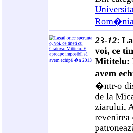
Universit
Rom�ni
23-12
:
La
voi, ce ti
Mititelu:
avem ech
�ntr-o dis
de la Mica
ziarului, 
revenirea 
patroneaz