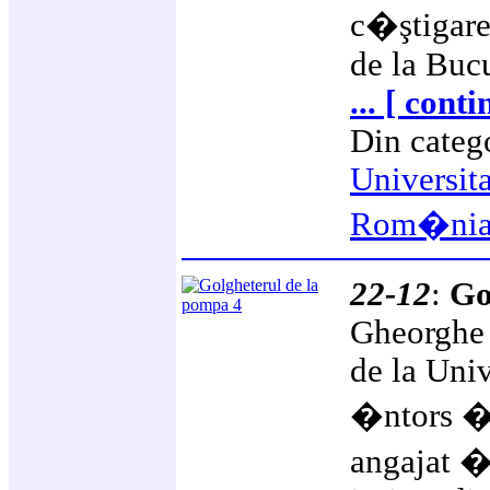
c�ştigarea
de la Bucu
... [ cont
Din categ
Universit
Rom�ni
22-12
:
Go
Gheorghe 
de la Univ
�ntors �
angajat �