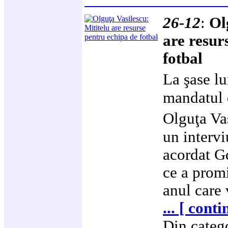
26-12
:
Ol
are resur
fotbal
La şase l
mandatul 
Olguţa Va
un interv
acordat Gd
ce a promi
anul care 
... [ cont
Din categ