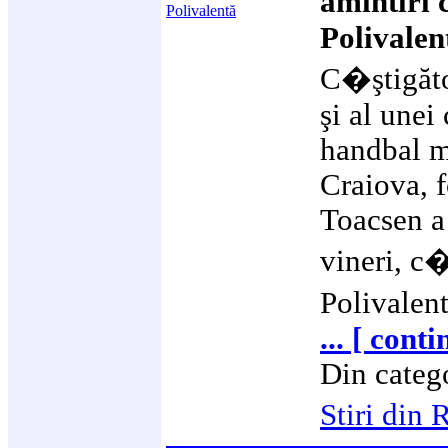
amintiri
Polivalen
C�ştigător
şi al unei
handbal m
Craiova, f
Toacsen a
vineri, c�
Polivalen
... [ cont
Din categ
Stiri di