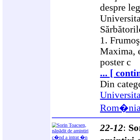
despre le
Universita
Sărbătoril
1. Frumoş
Maxima, ed
poster c
... [ cont
Din categ
Universit
Rom�ni
22-12
:
So