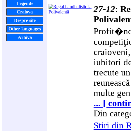
Legende
27-12
:
Re
Craiova
Polivalen
Despre site
Profit�nd
Other languages
Arhiva
competiţi
craioveni,
iubitori d
trecute un
reunească
multe gene
... [ cont
Din categ
Stiri di