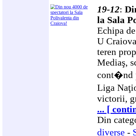
19-12
:
Di
la Sala P
Echipa de
U Craiova 
teren pro
Mediaş, s
cont�nd p
Liga Naţi
victorii, 
... [ cont
Din categ
diverse
-