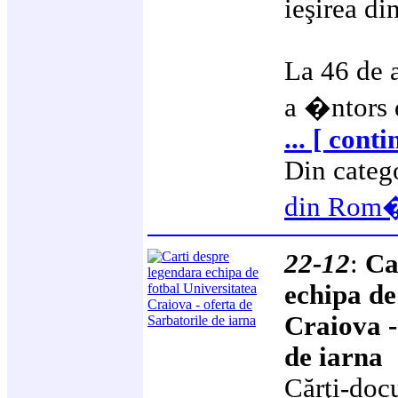
ieşirea di
La 46 de a
a �ntors 
... [ cont
Din categ
din Rom
22-12
:
Ca
echipa de
Craiova -
de iarna
Cărţi-doc