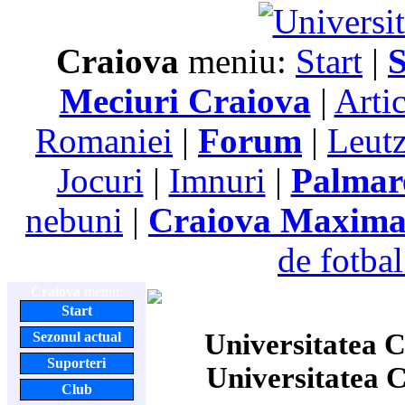
Craiova
meniu:
Start
|
S
Meciuri Craiova
|
Arti
Romaniei
|
Forum
|
Leutz
Jocuri
|
Imnuri
|
Palmar
nebuni
|
Craiova Maxim
de fotbal
Craiova
meniu:
Start
Universitatea C
Sezonul actual
Suporteri
Universitatea 
Club