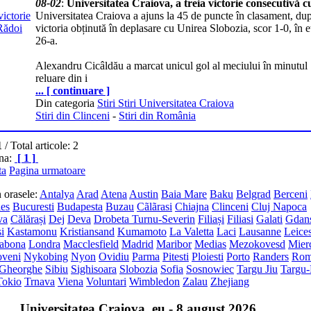
08-02
:
Universitatea Craiova, a treia victorie consecutivă 
Universitatea Craiova a ajuns la 45 de puncte în clasament, du
victoria obținută în deplasare cu Unirea Slobozia, scor 1-0, în e
26-a.
Alexandru Cicâldău a marcat unicul gol al meciului în minutul
reluare din i
... [ continuare ]
Din categoria
Stiri Stiri Universitatea Craiova
Stiri din Clinceni
-
Stiri din România
1
/ Total articole: 2
ina:
[ 1 ]
ta
Pagina urmatoare
in orasele:
Antalya
Arad
Atena
Austin
Baia Mare
Baku
Belgrad
Berceni
les
Bucuresti
Budapesta
Buzau
Cãlãrasi
Chiajna
Clinceni
Cluj Napoca
va
Călărași
Dej
Deva
Drobeta Turnu-Severin
Filiași
Filiasi
Galati
Gdan
si
Kastamonu
Kristiansand
Kumamoto
La Valetta
Laci
Lausanne
Leices
sabona
Londra
Macclesfield
Madrid
Maribor
Medias
Mezokovesd
Mier
veni
Nykobing
Nyon
Ovidiu
Parma
Pitesti
Ploiesti
Porto
Randers
Ro
 Gheorghe
Sibiu
Sighisoara
Slobozia
Sofia
Sosnowiec
Targu Jiu
Targu
Tokio
Trnava
Viena
Voluntari
Wimbledon
Zalau
Zhejiang
Universitatea Craiova .eu - 8 august 2026