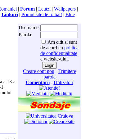
Romaniei
|
Forum
|
Leutzi
|
Wallpapers
|
|
Linkuri
|
Primul site de fotbal!
|
Blue
Username:
Parola:
Am citit si sunt
de acord cu
politica
de confidentialitate
a website-ului.
Creare cont nou
-
Trimitere
parola
a a 13-a
Comentarii
-
Utilizatori
-1.
imului