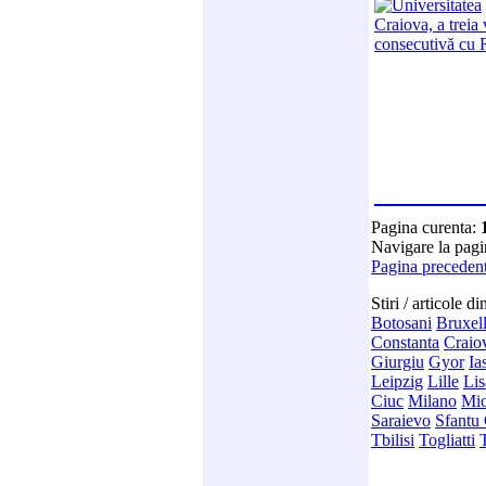
Pagina curenta:
Navigare la pag
Pagina preceden
Stiri / articole d
Botosani
Bruxel
Constanta
Craio
Giurgiu
Gyor
Ia
Leipzig
Lille
Li
Ciuc
Milano
Mio
Saraievo
Sfantu
Tbilisi
Togliatti