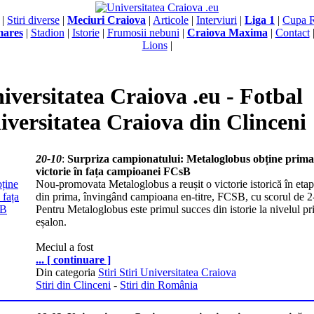
|
Stiri diverse
|
Meciuri Craiova
|
Articole
|
Interviuri
|
Liga 1
|
Cupa 
mares
|
Stadion
|
Istorie
|
Frumosii nebuni
|
Craiova Maxima
|
Contact
Lions
|
iversitatea Craiova .eu - Fotbal
iversitatea Craiova din Clinceni
20-10
:
Surpriza campionatului: Metaloglobus obține prima
victorie în fața campioanei FCsB
Nou-promovata Metaloglobus a reușit o victorie istorică în etap
din prima, învingând campioana en-titre, FCSB, cu scorul de 2
Pentru Metaloglobus este primul succes din istorie la nivelul pr
eșalon.
Meciul a fost
... [ continuare ]
Din categoria
Stiri Stiri Universitatea Craiova
Stiri din Clinceni
-
Stiri din România