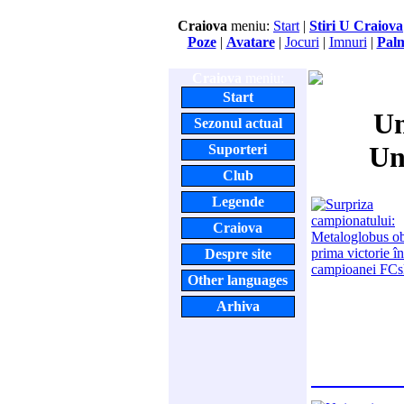
Craiova
meniu:
Start
|
Stiri U Craiova
Poze
|
Avatare
|
Jocuri
|
Imnuri
|
Pal
Craiova
meniu:
Start
Un
Sezonul actual
Un
Suporteri
Club
Legende
Craiova
Despre site
Other languages
Arhiva