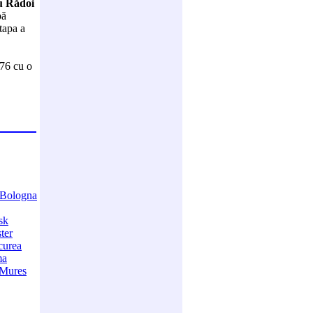
cu Rădoi
pă
tapa a
 76 cu o
Bologna
sk
ter
curea
ma
-Mures