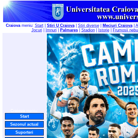
Craiova
meniu:
Start
|
Stiri U Craiova
|
Stiri diverse
|
Meciuri Craiova
|
A
Jocuri
|
Imnuri
|
Palmares
|
Stadion
|
Istorie
|
Frumosii nebu
Craiova
meniu:
Start
Sezonul actual
Suporteri