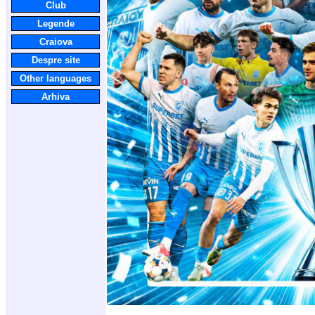
Club
Legende
Craiova
Despre site
Other languages
Arhiva