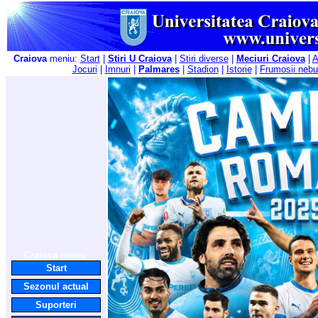
Craiova
meniu:
Start
|
Stiri U Craiova
|
Stiri diverse
|
Meciuri Craiova
|
A
Jocuri
|
Imnuri
|
Palmares
|
Stadion
|
Istorie
|
Frumosii nebu
Craiova
meniu:
Start
Sezonul actual
Suporteri