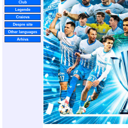
Club
Legende
Craiova
Despre site
Other languages
Arhiva