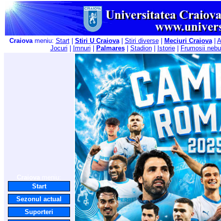
Craiova
meniu:
Start
|
Stiri U Craiova
|
Stiri diverse
|
Meciuri Craiova
|
A
Jocuri
|
Imnuri
|
Palmares
|
Stadion
|
Istorie
|
Frumosii nebu
Craiova
meniu:
Start
Sezonul actual
Suporteri