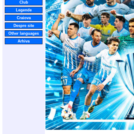
Club
Legende
Craiova
Despre site
Other languages
Arhiva