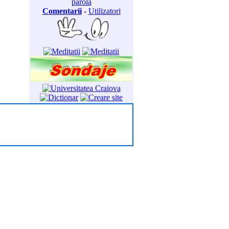
parola
Comentarii
-
Utilizatori