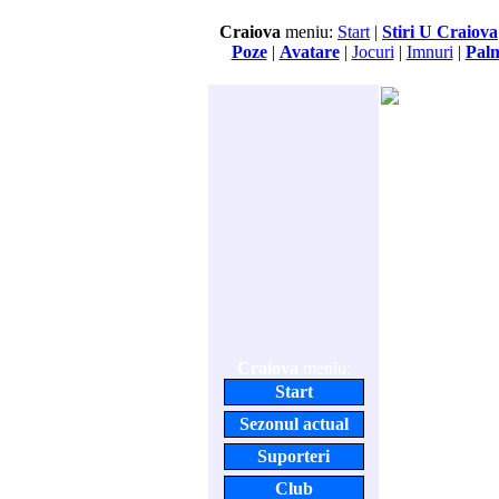
Craiova
meniu:
Start
|
Stiri U Craiova
Poze
|
Avatare
|
Jocuri
|
Imnuri
|
Pal
Craiova
meniu:
Start
Sezonul actual
Suporteri
Club