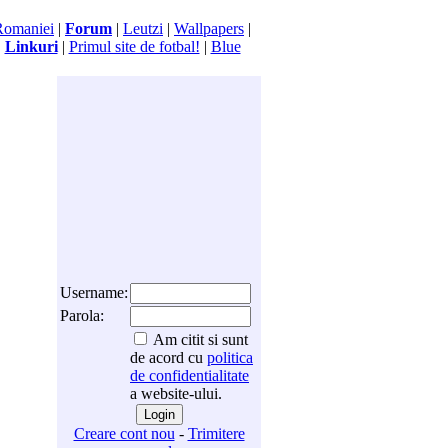
Romaniei
|
Forum
|
Leutzi
|
Wallpapers
|
|
Linkuri
|
Primul site de fotbal!
|
Blue
Username:
Parola:
Am citit si sunt
de acord cu
politica
de confidentialitate
a website-ului.
Creare cont nou
-
Trimitere