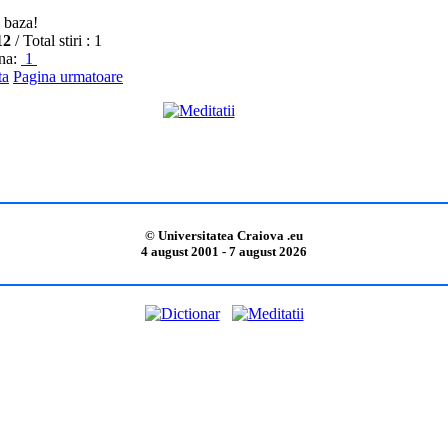
n baza!
12
/ Total stiri : 1
ina:
1
ta
Pagina urmatoare
© Universitatea Craiova .eu
4 august 2001 - 7 august 2026