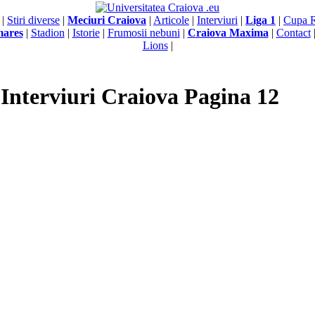
|
Stiri diverse
|
Meciuri Craiova
|
Articole
|
Interviuri
|
Liga 1
|
Cupa 
mares
|
Stadion
|
Istorie
|
Frumosii nebuni
|
Craiova Maxima
|
Contact
Lions
|
Interviuri Craiova Pagina 12