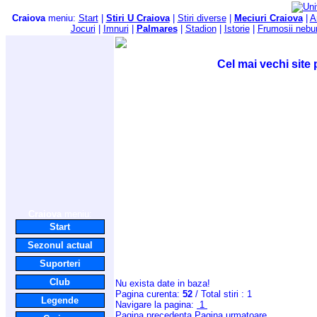
Craiova
meniu:
Start
|
Stiri U Craiova
|
Stiri diverse
|
Meciuri Craiova
|
A
Jocuri
|
Imnuri
|
Palmares
|
Stadion
|
Istorie
|
Frumosii nebu
Cel mai vechi site 
Craiova
meniu:
Start
Sezonul actual
Suporteri
Club
Nu exista date in baza!
Pagina curenta:
52
/ Total stiri : 1
Legende
Navigare la pagina:
1
Pagina precedenta
Pagina urmatoare