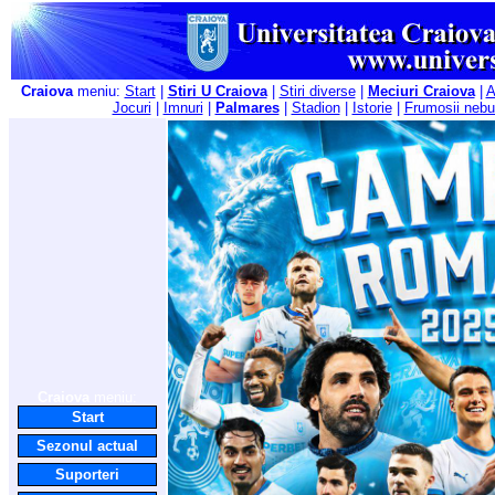
Craiova
meniu:
Start
|
Stiri U Craiova
|
Stiri diverse
|
Meciuri Craiova
|
A
Jocuri
|
Imnuri
|
Palmares
|
Stadion
|
Istorie
|
Frumosii nebu
Craiova
meniu:
Start
Sezonul actual
Suporteri