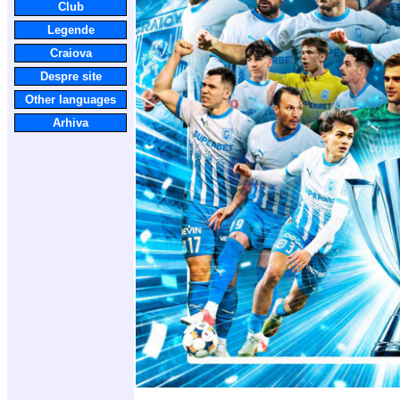
Club
Legende
Craiova
Despre site
Other languages
Arhiva