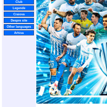
Club
Legende
Craiova
Despre site
Other languages
Arhiva