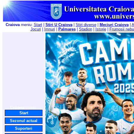
Craiova
meniu:
Start
|
Stiri U Craiova
|
Stiri diverse
|
Meciuri Craiova
|
A
Jocuri
|
Imnuri
|
Palmares
|
Stadion
|
Istorie
|
Frumosii nebu
Craiova
meniu:
Start
Sezonul actual
Suporteri