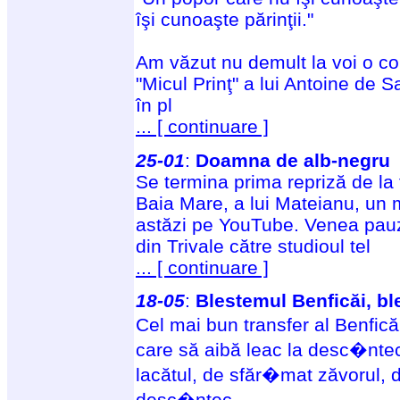
îşi cunoaşte părinţii."
Am văzut nu demult la voi o co
"Micul Prinţ" a lui Antoine de 
în pl
... [ continuare ]
25-01
:
Doamna de alb-negru
Se termina prima repriză de la 
Baia Mare, a lui Mateianu, un m
astăzi pe YouTube. Venea pauz
din Trivale către studioul tel
... [ continuare ]
18-05
:
Blestemul Benficăi, bl
Cel mai bun transfer al Benfic
care să aibă leac la desc�nte
lacătul, de sfăr�mat zăvorul, d
desc�ntec