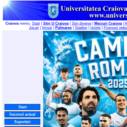
Craiova
meniu:
Start
|
Stiri U Craiova
|
Stiri diverse
|
Meciuri Craiova
|
A
Jocuri
|
Imnuri
|
Palmares
|
Stadion
|
Istorie
|
Frumosii nebu
Craiova
meniu:
Start
Sezonul actual
Suporteri