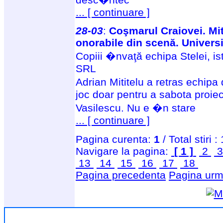
... [ continuare ]
28-03
:
Coşmarul Craiovei. Miti
onorabile din scenă. Univers
Copiii �nvaţă echipa Stelei, is
SRL
Adrian Mititelu a retras echip
joc doar pentru a sabota proiect
Vasilescu. Nu e �n stare
... [ continuare ]
Pagina curenta:
1
/ Total stiri :
Navigare la pagina:
[ 1 ]
2
13
14
15
16
17
18
Pagina precedenta
Pagina urm