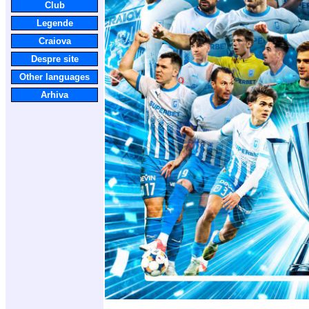
Club
Legende
Craiova
Despre site
Other languages
Arhiva