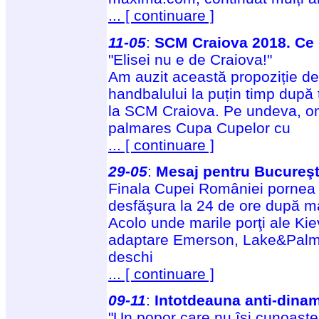
... [ continuare ]
11-05
:
SCM Craiova 2018. Ce b
"Elisei nu e de Craiova!"
Am auzit această propoziție de 
handbalului la puțin timp după 
la SCM Craiova. Pe undeva, om
palmares Cupa Cupelor cu
... [ continuare ]
29-05
:
Mesaj pentru Bucureşt
Finala Cupei României pornea
desfăşura la 24 de ore după 
Acolo unde marile porţi ale Kiev
adaptare Emerson, Lake&Palm
deschi
... [ continuare ]
09-11
:
Intotdeauna anti-dina
"Un popor care nu îşi cunoaşte 