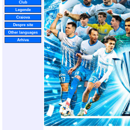
Club
Legende
Craiova
Despre site
Other languages
Arhiva