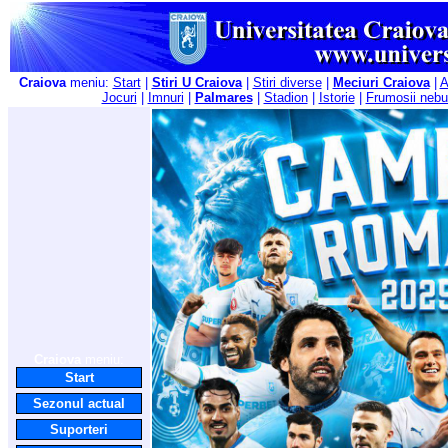
Craiova
meniu:
Start
|
Stiri U Craiova
|
Stiri diverse
|
Meciuri Craiova
|
A
Jocuri
|
Imnuri
|
Palmares
|
Stadion
|
Istorie
|
Frumosii nebu
Craiova
meniu:
Start
Sezonul actual
Suporteri