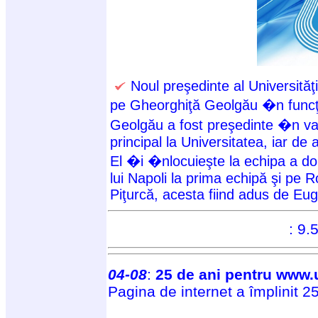
Noul preşedinte al Universităţi
pe Gheorghiţă Geolgău �n funcţi
Geolgău a fost preşedinte �n va
principal la Universitatea, iar de a
El �i �nlocuieşte la echipa a d
lui Napoli la prima echipă şi pe R
Piţurcă, acesta fiind adus de E
: 9.5
04-08
:
25 de ani pentru www.u
Pagina de internet a împlinit 25