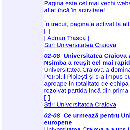
Pagina este cel mai vechi webs
aflat încă în activitate!
În trecut, pagina a activat la al
[ ]
[
Adrian Trasca
]
Stiri Universitatea Craiova
02-08
:
Universitatea Craiova 
Nsimba a reușit cel mai rapid
Universitatea Craiova a domina
Petrolul Ploiești și s-a impus c
aproape în totalitate de echipa 
rezolvat partida încă din prima
[ ]
Stiri Universitatea Craiova
02-08
:
Ce urmează pentru Uni
europene
Universitatea Craiova a ajuns î