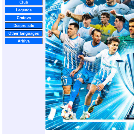
Club
Legende
Craiova
Despre site
Other languages
Arhiva