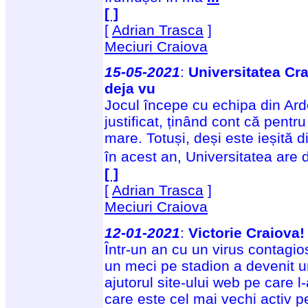
[ ]
[
Adrian Trasca
]
Meciuri Craiova
15-05-2021
:
Universitatea Cr
deja vu
Jocul începe cu echipa din Arde
justificat, ținând cont că pent
mare. Totuși, deși este ieșită 
în acest an, Universitatea are
[ ]
[
Adrian Trasca
]
Meciuri Craiova
12-01-2021
:
Victorie Craiova! 
Într-un an cu un virus contagio
un meci pe stadion a devenit un
ajutorul site-ului web pe care 
care este cel mai vechi activ p