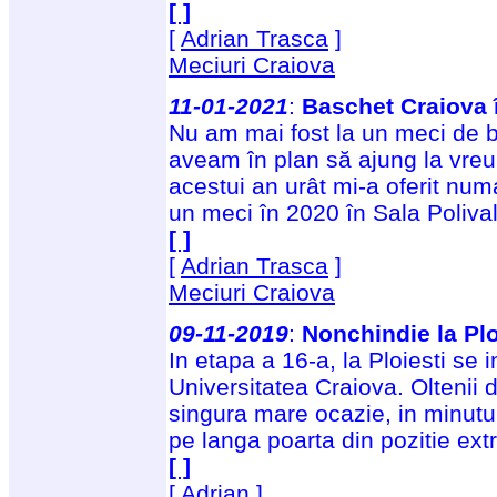
[ ]
[
Adrian Trasca
]
Meciuri Craiova
11-01-2021
:
Baschet Craiova î
Nu am mai fost la un meci de 
aveam în plan să ajung la vreunu
acestui an urât mi-a oferit num
un meci în 2020 în Sala Poliva
[ ]
[
Adrian Trasca
]
Meciuri Craiova
09-11-2019
:
Nonchindie la Plo
In etapa a 16-a, la Ploiesti se 
Universitatea Craiova. Oltenii 
singura mare ocazie, in minutu
pe langa poarta din pozitie ext
[ ]
[
Adrian
]