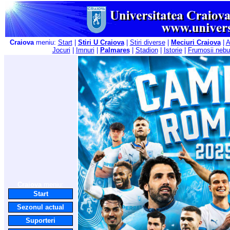
Craiova
meniu:
Start
|
Stiri U Craiova
|
Stiri diverse
|
Meciuri Craiova
|
A
Jocuri
|
Imnuri
|
Palmares
|
Stadion
|
Istorie
|
Frumosii nebu
Craiova
meniu:
Start
Sezonul actual
Suporteri