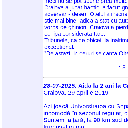
meci nu se pot spune prea multe.
Craiova a jucat haotic, a facut gr
adversar - dese), Otelul a inscris
stie mai bine, adica a stat cu au
vorba de ghinion, Craiova a pierdu
echipa considerata tare.
Tribunele, ca de obicei, la inalti
exceptional:
"De astazi, in ceruri se canta Ol
: 8 
28-07-2025
:
Aida la 2 ani la C
Craiova, 29 aprilie 2019
Azi joacă Universitatea cu Se
incomodă în sezonul regulat, da
Suntem la țară, la 90 km sud 
frumușel în ma
...