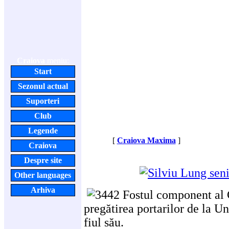
Craiova
meniu:
Start
Sezonul actual
Suporteri
Club
Legende
[
Craiova Maxima
]
Craiova
Despre site
Other languages
Arhiva
Fostul component al 
pregătirea portarilor de la Uni
fiul său.