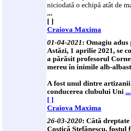
niciodată o echipă atât de ma
...
[ ]
Craiova Maxima
01-04-2021
:
Omagiu adus 
Astăzi, 1 aprilie 2021, se
a părăsit profesorul Corne
mereu în inimile alb-albast
A fost unul dintre artizani
conducerea clubului Uni
...
[ ]
Craiova Maxima
26-03-2020
:
Câtă dreptate 
Costică Ștefănescu, fostul f