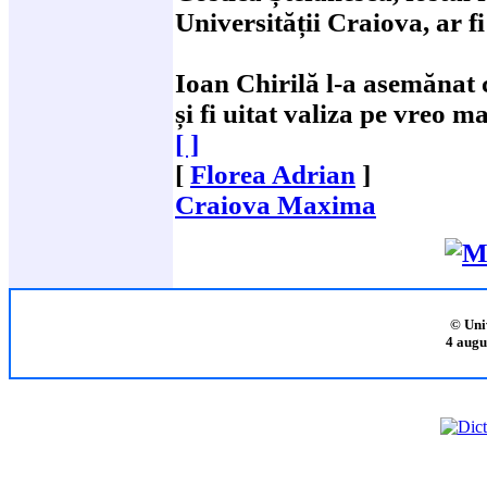
Universității Craiova, ar fi
Ioan Chirilă l-a asemănat 
și fi uitat valiza pe vreo 
[ ]
[
Florea Adrian
]
Craiova Maxima
© Uni
4 augu