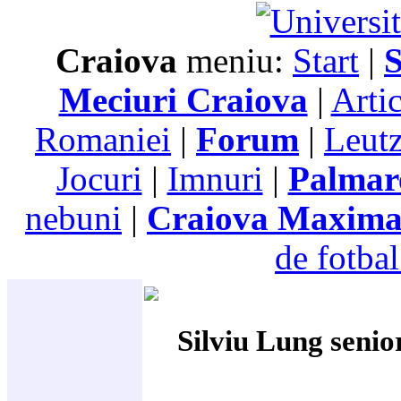
Craiova
meniu:
Start
|
S
Meciuri Craiova
|
Arti
Romaniei
|
Forum
|
Leutz
Jocuri
|
Imnuri
|
Palmar
nebuni
|
Craiova Maxim
de fotbal
Silviu Lung senior