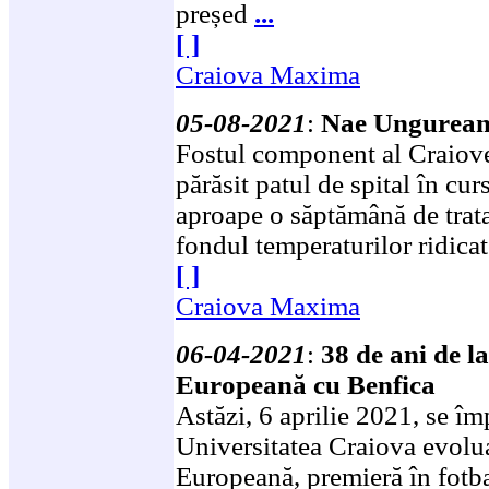
președ
...
[ ]
Craiova Maxima
05-08-2021
:
Nae Ungureanu
Fostul component al Craiov
părăsit patul de spital în cu
aproape o săptămână de trat
fondul temperaturilor ridica
[ ]
Craiova Maxima
06-04-2021
:
38 de ani de l
Europeană cu Benfica
Astăzi, 6 aprilie 2021, se î
Universitatea Craiova evolu
Europeană, premieră în fotb