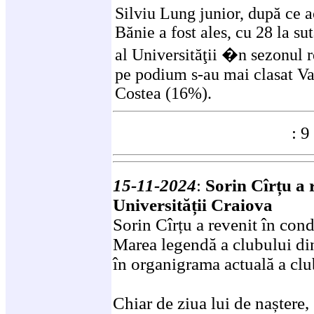
Silviu Lung junior, după ce ac
Bănie a fost ales, cu 28 la su
al Universităţii �n sezonul 
pe podium s-au mai clasat Val
Costea (16%).
: 9
15-11-2024
:
Sorin Cîrțu a 
Universității Craiova
Sorin Cîrțu a revenit în con
Marea legendă a clubului din
în organigrama actuală a clu
Chiar de ziua lui de naștere,