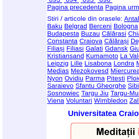
Pagina precedenta
Pagina urm
Stiri / articole din orasele:
Anta
Baku
Belgrad
Berceni
Bologna
Budapesta
Buzau
Cãlãrasi
Chi
Constanta
Craiova
Călărași
De
Filiași
Filiasi
Galati
Gdansk
Giu
Kristiansand
Kumamoto
La Val
Leipzig
Lille
Lisabona
Londra
Medias
Mezokovesd
Miercure
Nyon
Ovidiu
Parma
Pitesti
Ploi
Saraievo
Sfantu Gheorghe
Sib
Sosnowiec
Targu Jiu
Targu-Mu
Viena
Voluntari
Wimbledon
Za
Universitatea Craio