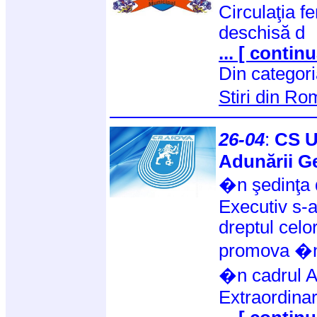
Circulaţia fe
deschisă d
... [ continu
Din categor
Stiri din R
26-04
:
CS U
Adunării Ge
�n şedinţa 
Executiv s-a
dreptul celo
promova �n 
�n cadrul A
Extraordinar