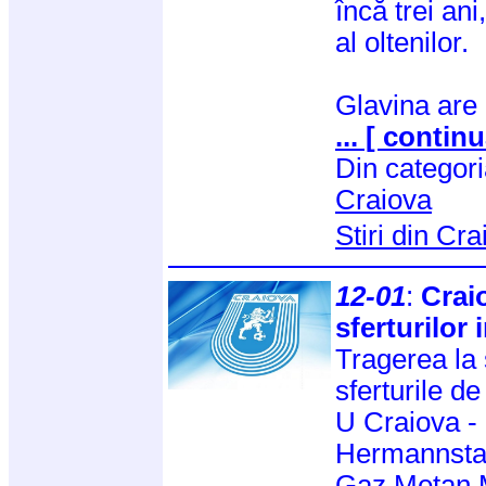
încă trei ani
al oltenilor.
Glavina are
... [ continu
Din categor
Craiova
Stiri din Cr
12-01
:
Crai
sferturilor
Tragerea la s
sferturile d
U Craiova -
Hermannsta
Gaz Metan M