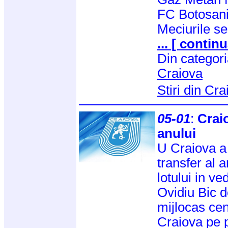
FC Botosani
Meciurile se
... [ continu
Din categor
Craiova
Stiri din Cr
05-01
:
Craio
anului
U Craiova a 
transfer al a
lotului in ve
Ovidiu Bic 
mijlocas ce
Craiova pe p