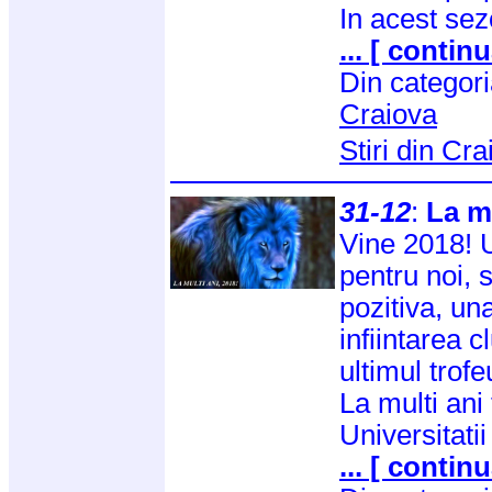
In acest sez
... [ continu
Din categor
Craiova
Stiri din Cr
31-12
:
La mu
Vine 2018! 
pentru noi, 
pozitiva, un
infiintarea c
ultimul trofe
La multi ani 
Universitati
... [ continu