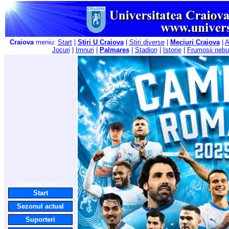
Craiova
meniu:
Start
|
Stiri U Craiova
|
Stiri diverse
|
Meciuri Craiova
|
A
Jocuri
|
Imnuri
|
Palmares
|
Stadion
|
Istorie
|
Frumosii nebu
Craiova
meniu:
Start
Sezonul actual
Suporteri