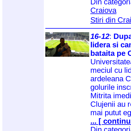
Din categor
Craiova
Stiri din Cr
16-12
:
Dupa
lidera si c
bataita pe 
Universitate
meciul cu li
ardeleana C
golurile insc
Mitrita imed
Clujenii au 
mai putut e
... [ continu
Din categor