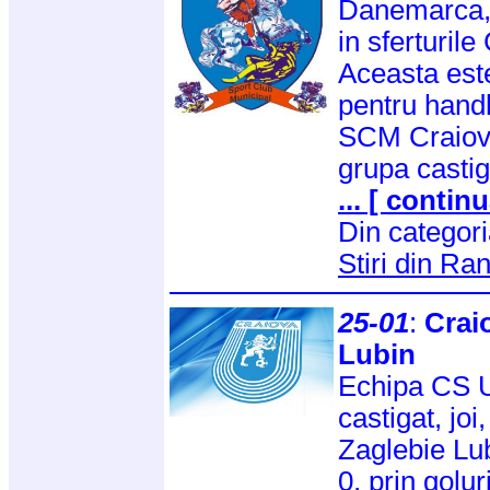
Danemarca, p
in sferturil
Aceasta est
pentru handb
SCM Craiova 
grupa casti
... [ continu
Din categor
Stiri din Ra
25-01
:
Craio
Lubin
Echipa CS U
castigat, joi
Zaglebie Lub
0, prin golu