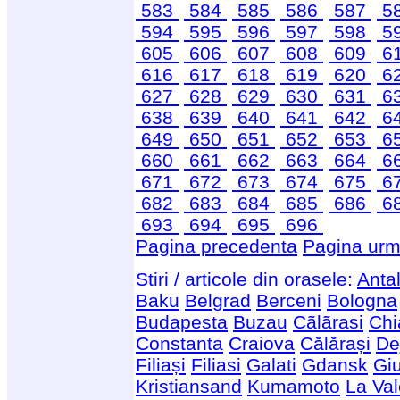
583
584
585
586
587
5
594
595
596
597
598
5
605
606
607
608
609
6
616
617
618
619
620
6
627
628
629
630
631
6
638
639
640
641
642
6
649
650
651
652
653
6
660
661
662
663
664
6
671
672
673
674
675
6
682
683
684
685
686
6
693
694
695
696
Pagina precedenta
Pagina urm
Stiri / articole din orasele:
Anta
Baku
Belgrad
Berceni
Bologna
Budapesta
Buzau
Cãlãrasi
Chi
Constanta
Craiova
Călărași
De
Filiași
Filiasi
Galati
Gdansk
Giu
Kristiansand
Kumamoto
La Val