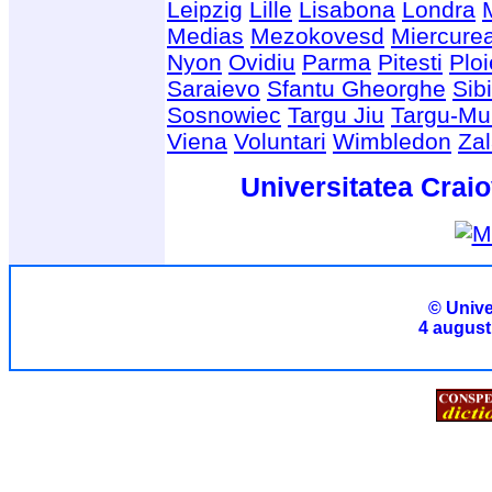
Leipzig
Lille
Lisabona
Londra
Medias
Mezokovesd
Miercure
Nyon
Ovidiu
Parma
Pitesti
Ploi
Saraievo
Sfantu Gheorghe
Sib
Sosnowiec
Targu Jiu
Targu-Mu
Viena
Voluntari
Wimbledon
Za
Universitatea Craio
© Unive
4 august