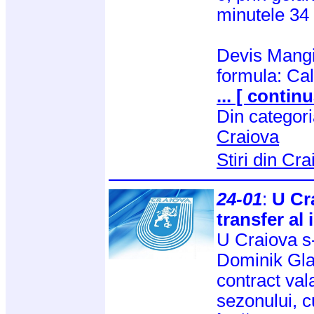
minutele 34 
Devis Mangi
formula: Ca
... [ continu
Din categor
Craiova
Stiri din Cr
24-01
:
U Cra
transfer al i
U Craiova s-
Dominik Gla
contract vala
sezonului, c