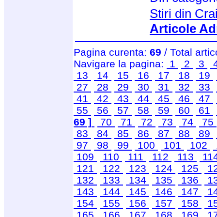
Stiri din Cr
Articole Ad
Pagina curenta:
69
/ Total arti
Navigare la pagina:
1
2
3
13
14
15
16
17
18
19
27
28
29
30
31
32
33
41
42
43
44
45
46
47
55
56
57
58
59
60
61
69 ]
70
71
72
73
74
75
83
84
85
86
87
88
89
97
98
99
100
101
102
109
110
111
112
113
11
121
122
123
124
125
1
132
133
134
135
136
1
143
144
145
146
147
1
154
155
156
157
158
1
165
166
167
168
169
1