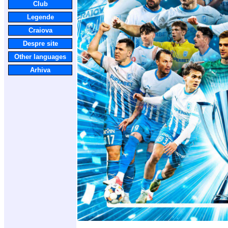
Club
Legende
Craiova
Despre site
Other languages
Arhiva