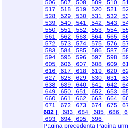
506
507
508
509
510
5
517
518
519
520
521
5
528
529
530
531
532
5
539
540
541
542
543
5
550
551
552
553
554
5
561
562
563
564
565
5
572
573
574
575
576
5
583
584
585
586
587
5
594
595
596
597
598
5
605
606
607
608
609
6
616
617
618
619
620
6
627
628
629
630
631
6
638
639
640
641
642
6
649
650
651
652
653
6
660
661
662
663
664
6
671
672
673
674
675
6
682 ]
683
684
685
686
6
693
694
695
696
Pagina precedenta
Pagina urm