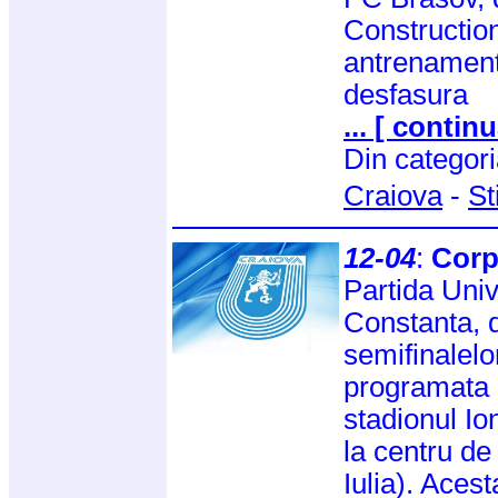
Construction
antrenament
desfasura
... [ continu
Din categor
Craiova
-
St
12-04
:
Corp
Partida Univ
Constanta, 
semifinalelo
programata m
stadionul Io
la centru d
Iulia). Acest