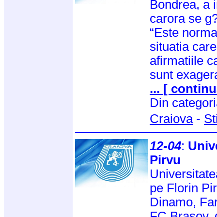
Bondrea, a i
carora se g
“Este norma
situatia care
afirmatiile 
sunt exager
... [ continu
Din categor
Craiova
-
St
12-04
:
Unive
Pirvu
Universitatea
pe Florin Pir
Dinamo, Faru
FC Brasov, d