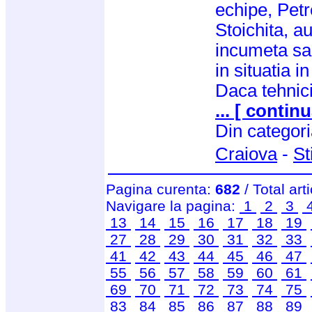
echipe, Petr
Stoichita, au
incumeta sa
in situatia i
Daca tehnic
... [ continu
Din categor
Craiova
-
St
Pagina curenta:
682
/ Total art
Navigare la pagina:
1
2
3
13
14
15
16
17
18
19
27
28
29
30
31
32
33
41
42
43
44
45
46
47
55
56
57
58
59
60
61
69
70
71
72
73
74
75
83
84
85
86
87
88
89