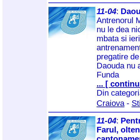
11-04
:
Daou
Antrenorul 
nu le dea nic
mbata si ieri
antrenament
pregatire de 
Daouda nu a 
Funda
... [ continu
Din categor
Craiova
-
St
11-04
:
Pentr
Farul, olten
cantoname