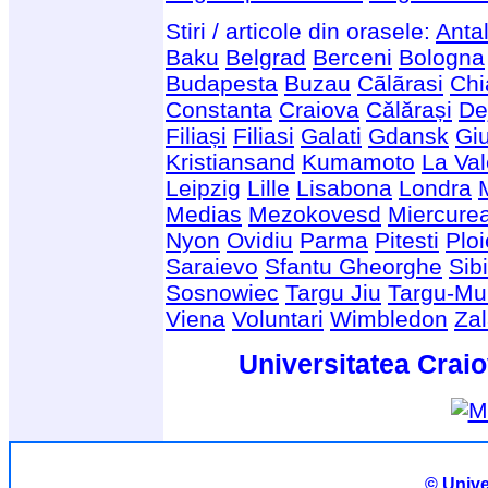
Stiri / articole din orasele:
Anta
Baku
Belgrad
Berceni
Bologna
Budapesta
Buzau
Cãlãrasi
Chi
Constanta
Craiova
Călărași
De
Filiași
Filiasi
Galati
Gdansk
Giu
Kristiansand
Kumamoto
La Val
Leipzig
Lille
Lisabona
Londra
Medias
Mezokovesd
Miercure
Nyon
Ovidiu
Parma
Pitesti
Ploi
Saraievo
Sfantu Gheorghe
Sib
Sosnowiec
Targu Jiu
Targu-Mu
Viena
Voluntari
Wimbledon
Za
Universitatea Craio
© Unive