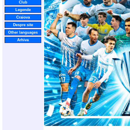
Club
Legende
Craiova
Despre site
Other languages
Arhiva