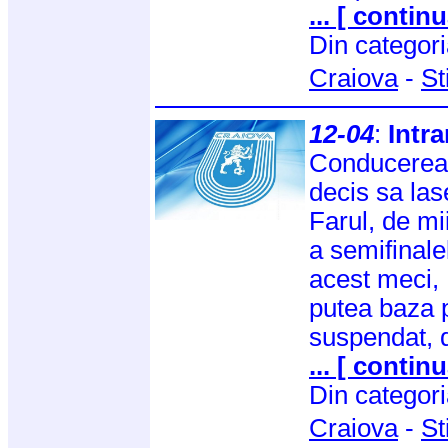
... [ continu
Din categor
Craiova
-
St
12-04
:
Intra
Conducerea 
decis sa las
Farul, de mi
a semifinale
acest meci,
putea baza 
suspendat, 
... [ continu
Din categor
Craiova
-
St