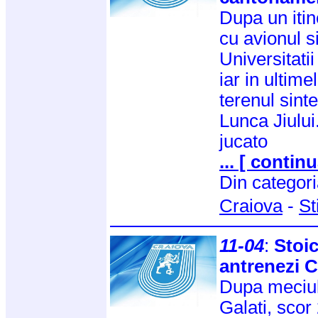
Dupa un itin
cu avionul si
Universitati
iar in ultim
terenul sint
Lunca Jiului
jucato
... [ continu
Din categor
Craiova
-
St
11-04
:
Stoic
antrenezi C
Dupa meciul
Galati, scor