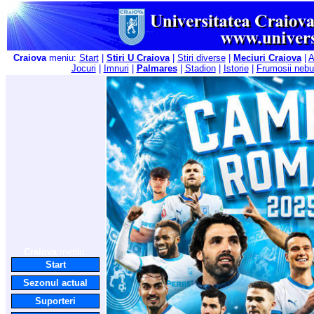
Craiova
meniu:
Start
|
Stiri U Craiova
|
Stiri diverse
|
Meciuri Craiova
|
A
Jocuri
|
Imnuri
|
Palmares
|
Stadion
|
Istorie
|
Frumosii nebu
Craiova
meniu:
Start
Sezonul actual
Suporteri