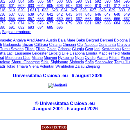
582
583
584
585
586
587
588
589
590
591
592
593
594
59
600
601
602
603
604
605
606
607
608
609
610
611
612
61
618
619
620
[ 621 ]
622
623
624
625
626
627
628
629
630
6
636
637
638
639
640
641
642
643
644
645
646
647
648
64
654
655
656
657
658
659
660
661
662
663
664
665
666
66
672
673
674
675
676
677
678
679
680
681
682
683
684
68
690
691
692
693
694
695
696
a
Pagina urmatoare
 orasele:
Antalya
Arad
Atena
Austin
Baia Mare
Baku
Belgrad
Berceni
Bologna
ti
Budapesta
Buzau
Cãlãrasi
Chiajna
Clinceni
Cluj Napoca
Constanta
Craiova
 Turnu-Severin
Filiași
Filiasi
Galati
Gdansk
Giurgiu
Gyor
Iasi
Kastamonu
Kris
etta
Laci
Lausanne
Leicester
Leipzig
Lille
Lisabona
Londra
Macclesfield
Madr
sd
Miercurea Ciuc
Milano
Mioveni
Nykobing
Nyon
Ovidiu
Parma
Pitesti
Ploie
raievo
Sfantu Gheorghe
Sibiu
Sighisoara
Slobozia
Sofia
Sosnowiec
Targu Jiu
atti
Tokio
Trnava
Viena
Voluntari
Wimbledon
Zalau
Zhejiang
Universitatea Craiova .eu - 6 august 2026
© Universitatea Craiova .eu
4 august 2001 - 6 august 2026