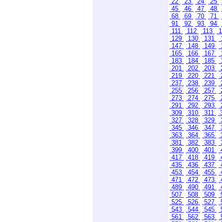
22
23
24
25
45
46
47
48
68
69
70
71
91
92
93
94
111
112
113
1
129
130
131
147
148
149
165
166
167
183
184
185
201
202
203
219
220
221
237
238
239
255
256
257
273
274
275
291
292
293
309
310
311
327
328
329
345
346
347
363
364
365
381
382
383
399
400
401
417
418
419
435
436
437
453
454
455
471
472
473
489
490
491
507
508
509
525
526
527
543
544
545
561
562
563