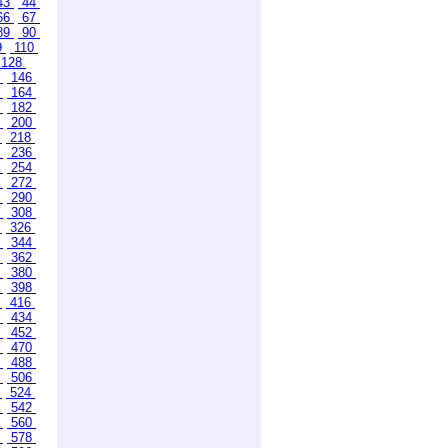
43
44
66
67
89
90
9
110
128
5
146
3
164
1
182
9
200
7
218
5
236
3
254
1
272
9
290
7
308
5
326
3
344
1
362
9
380
7
398
5
416
3
434
1
452
9
470
7
488
5
506
3
524
1
542
9
560
7
578