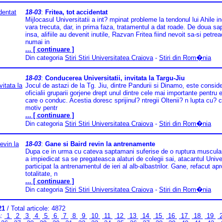
18-03
:
Fritea, tot accidentat
Mijlocasul Universitatii a int? mpinat probleme la tendonul lui Ahile i
vara trecuta, dar, in prima faza, tratamentul a dat roade. De doua sa
insa, alifiile au devenit inutile, Razvan Fritea fiind nevoit sa-si petre
numai in
... [ continuare ]
Din categoria
Stiri Stiri Universitatea Craiova
-
Stiri din Rom�nia
18-03
:
Conducerea Universitatii, invitata la Targu-Jiu
Jocul de astazi de la Tg. Jiu, dintre Pandurii si Dinamo, este consid
oficialii gruparii gorjene drept unul dintre cele mai importante pentru
care o conduc. Acestia doresc sprijinul? ntregii Oltenii? n lupta cu? c?
motiv pentr
... [ continuare ]
Din categoria
Stiri Stiri Universitatea Craiova
-
Stiri din Rom�nia
18-03
:
Gane si Baird revin la antrenamente
Dupa ce in urma cu cateva saptamani suferise de o ruptura muscular
a impiedicat sa se pregateasca alaturi de colegii sai, atacantul Univer
participat la antrenamentul de ieri al alb-albastrilor. Gane, refacut ap
totalitate, n
... [ continuare ]
Din categoria
Stiri Stiri Universitatea Craiova
-
Stiri din Rom�nia
21
/ Total articole: 4872
a:
1
2
3
4
5
6
7
8
9
10
11
12
13
14
15
16
17
18
19