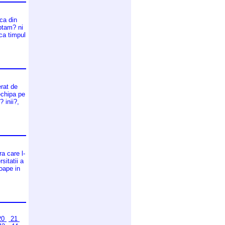
nca din
ptam? ni
aca timpul
erat de
 echipa pe
 inii?,
a care l-
sitatii a
roape in
20
21