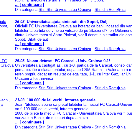
RON, iar meciul este transmis in direct pe TV Sport.
... [ continuare ]
Din categoria
Stiri Stiri Universitatea Craiova
-
Stiri din Rom�nia
26-03
:
Universitatea ajuta sinistratii din Sopot, Dolj
Oficialii FC Universitatea Craiova au hotarat ca banii incasati din va
biletelor la partida de vinerea viitoare de pe Stadionul? Ion Oblemen
dintre Universitatea si Astra Ploiesti, vor fi donati sinistratilor din c
Sopot. Uitati de aut
... [ continuare ]
Din categoria
Stiri Stiri Universitatea Craiova
-
Stiri din Rom�nia
25-03
:
Ne-am detasat: FC Caracal - Univ. Craiova 0-1!
Universitatea a castigat azi, cu 1-0, partida de la Caracal, consolida
prima pozitie a clasamentului, dupa ce CSM Ramnicu Valcea nu a re
teren propriu decat un rezultat de egalitate, 1-1, cu Inter Gaz, iar Uni
Urziceni a fost invinsa
... [ continuare ]
Din categoria
Stiri Stiri Universitatea Craiova
-
Stiri din Rom�nia
21-03
:
100.000 de lei vechi, intrarea generala
Jean Nitulescu spune ca pretul biletelor la meciul FC Caracal-Univer
va fi 100.000 de lei vechi, intrarea generala.
1000 de bilete la meciul FC Caracal - Universitatea Craiova vor fi pu
vanzare in Banie, de miercuri dupa-amiaza.
... [ continuare ]
Din categoria
Stiri Stiri Universitatea Craiova
-
Stiri din Rom�nia