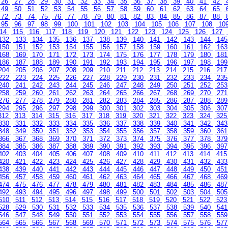
26
27
28
29
30
31
32
33
34
35
36
37
38
39
40
41
42
49
50
51
52
53
54
55
56
57
58
59
60
61
62
63
64
65
72
73
74
75
76
77
78
79
80
81
82
83
84
85
86
87
88
95
96
97
98
99
100
101
102
103
104
105
106
107
108
10
14
115
116
117
118
119
120
121
122
123
124
125
126
127
132
133
134
135
136
137
138
139
140
141
142
143
144
14
150
151
152
153
154
155
156
157
158
159
160
161
162
16
168
169
170
171
172
173
174
175
176
177
178
179
180
18
186
187
188
189
190
191
192
193
194
195
196
197
198
19
204
205
206
207
208
209
210
211
212
213
214
215
216
21
222
223
224
225
226
227
228
229
230
231
232
233
234
23
240
241
242
243
244
245
246
247
248
249
250
251
252
25
258
259
260
261
262
263
264
265
266
267
268
269
270
27
276
277
278
279
280
281
282
283
284
285
286
287
288
28
294
295
296
297
298
299
300
301
302
303
304
305
306
30
312
313
314
315
316
317
318
319
320
321
322
323
324
32
330
331
332
333
334
335
336
337
338
339
340
341
342
34
348
349
350
351
352
353
354
355
356
357
358
359
360
36
366
367
368
369
370
371
372
373
374
375
376
377
378
37
384
385
386
387
388
389
390
391
392
393
394
395
396
39
402
403
404
405
406
407
408
409
410
411
412
413
414
41
420
421
422
423
424
425
426
427
428
429
430
431
432
43
438
439
440
441
442
443
444
445
446
447
448
449
450
45
456
457
458
459
460
461
462
463
464
465
466
467
468
46
474
475
476
477
478
479
480
481
482
483
484
485
486
48
492
493
494
495
496
497
498
499
500
501
502
503
504
50
510
511
512
513
514
515
516
517
518
519
520
521
522
52
528
529
530
531
532
533
534
535
536
537
538
539
540
54
546
547
548
549
550
551
552
553
554
555
556
557
558
55
564
565
566
567
568
569
570
571
572
573
574
575
576
57