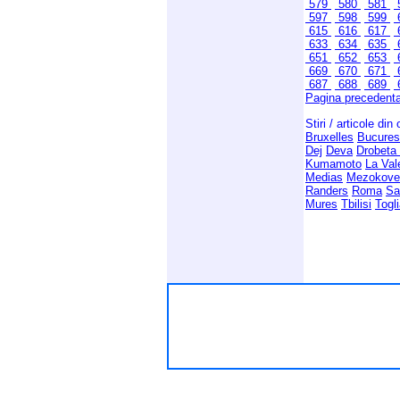
579
580
581
597
598
599
615
616
617
633
634
635
651
652
653
669
670
671
687
688
689
Pagina precedent
Stiri / articole din
Bruxelles
Bucures
Dej
Deva
Drobeta
Kumamoto
La Val
Medias
Mezokove
Randers
Roma
Sa
Mures
Tbilisi
Togli