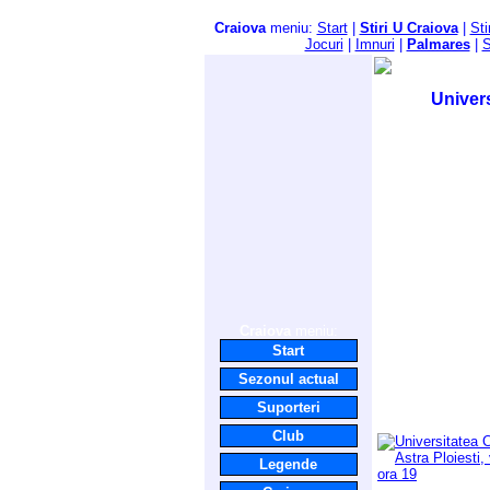
Craiova
meniu:
Start
|
Stiri U Craiova
|
Sti
Jocuri
|
Imnuri
|
Palmares
|
S
Univers
Craiova
meniu:
Start
Sezonul actual
Suporteri
Club
Legende