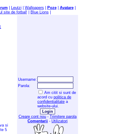
orum
|
Leutzi
|
Wallpapers
|
Poze
|
Avatare
|
l site de fotbal!
|
Blue Lions
|
1
Username:
Parola:
Am citit si sunt de
acord cu
politica de
confidentialitate
a
website-ului.
Creare cont nou
-
Trimitere parola
Comentarii
-
Utilizatori
va si
ste 5