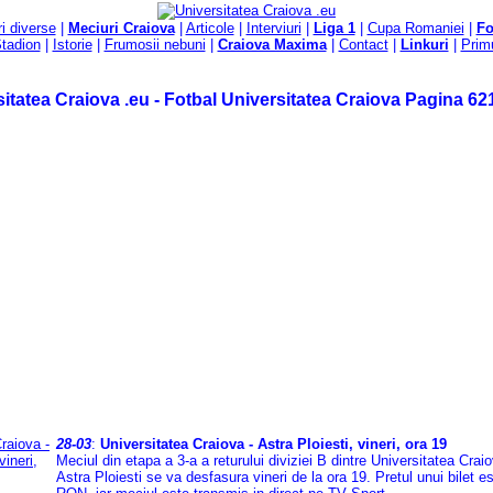
ri diverse
|
Meciuri Craiova
|
Articole
|
Interviuri
|
Liga 1
|
Cupa Romaniei
|
F
tadion
|
Istorie
|
Frumosii nebuni
|
Craiova Maxima
|
Contact
|
Linkuri
|
Primu
itatea Craiova .eu - Fotbal Universitatea Craiova Pagina 62
28-03
:
Universitatea Craiova - Astra Ploiesti, vineri, ora 19
Meciul din etapa a 3-a a returului diviziei B dintre Universitatea Craio
Astra Ploiesti se va desfasura vineri de la ora 19. Pretul unui bilet e