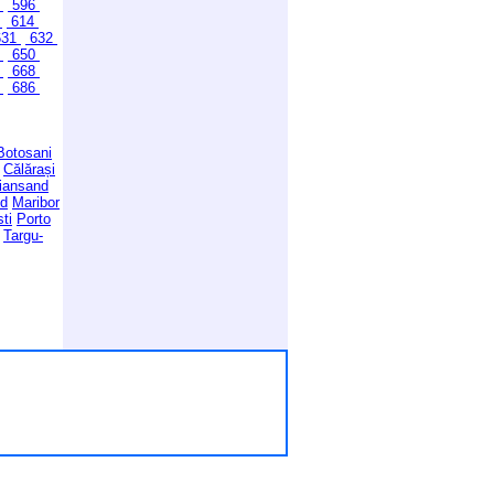
5
596
3
614
31
632
9
650
7
668
5
686
Botosani
Călărași
tiansand
id
Maribor
sti
Porto
Targu-