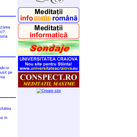
nzarea
co?,
omuna
ndu-si
usit pe
rea
sitatea
se in