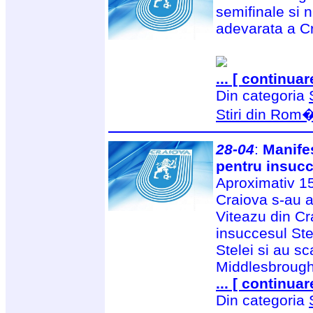
semifinale si
adevarata a Cr
... [ continuar
Din categoria
Stiri din Rom
28-04
:
Manifes
pentru insucc
Aproximativ 150
Craiova s-au a
Viteazu din Cr
insuccesul Stel
Stelei si au s
Middlesbrough.
... [ continuar
Din categoria