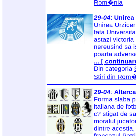
Rom�nia
29-04
:
Unirea
Unirea Urziceni
fata Universita
astazi victoria
nereusind sa i
poarta advers
... [ continuar
Din categoria
Stiri din Rom
29-04
:
Alterca
Forma slaba p
italiana de fo
c? stigat de s
moralul jucato
dintre acestia
francezul Patri