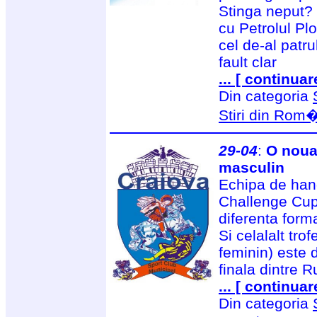
Stinga neput? 
cu Petrolul Plo
cel de-al patr
fault clar
... [ continuar
Din categoria
Stiri din Rom
29-04
:
O noua
masculin
Echipa de han
Challenge Cup 
diferenta form
Si celalalt tr
feminin) este 
finala dintre 
... [ continuar
Din categoria