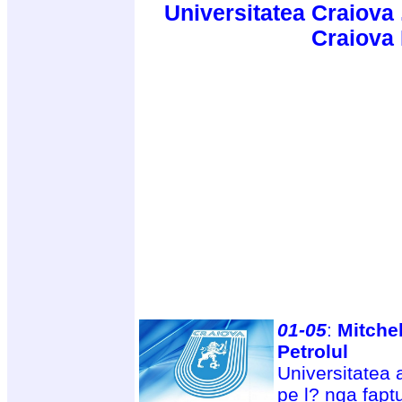
Universitatea Craiova 
Craiova
01-05
:
Mitche
Petrolul
Universitatea a
pe l? nga faptu