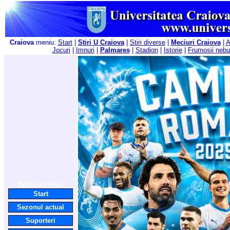
Craiova
meniu:
Start
|
Stiri U Craiova
|
Stiri diverse
|
Meciuri Craiova
|
A
Jocuri
|
Imnuri
|
Palmares
|
Stadion
|
Istorie
|
Frumosii nebu
Craiova
meniu:
Start
Sezonul actual
Suporteri