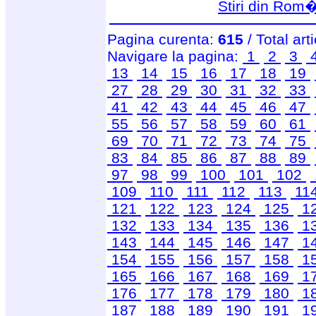
Stiri din Rom
Pagina curenta:
615
/ Total art
Navigare la pagina:
1
2
3
13
14
15
16
17
18
19
27
28
29
30
31
32
33
41
42
43
44
45
46
47
55
56
57
58
59
60
61
69
70
71
72
73
74
75
83
84
85
86
87
88
89
97
98
99
100
101
102
109
110
111
112
113
11
121
122
123
124
125
1
132
133
134
135
136
1
143
144
145
146
147
1
154
155
156
157
158
1
165
166
167
168
169
1
176
177
178
179
180
1
187
188
189
190
191
1