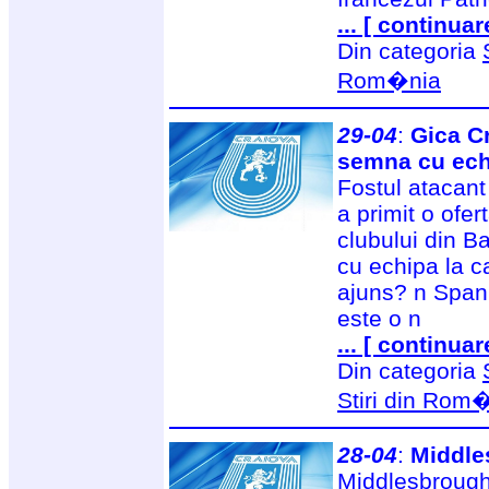
... [ continuar
Din categoria
Rom�nia
29-04
:
Gica C
semna cu echi
Fostul atacant
a primit o ofe
clubului din B
cu echipa la c
ajuns? n Spani
este o n
... [ continuar
Din categoria
Stiri din Rom
28-04
:
Middle
Middlesbrough