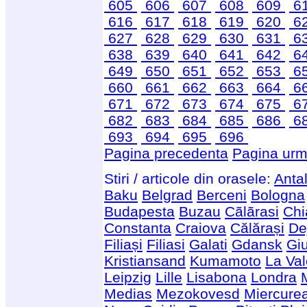
605
606
607
608
609
6
616
617
618
619
620
6
627
628
629
630
631
6
638
639
640
641
642
6
649
650
651
652
653
6
660
661
662
663
664
6
671
672
673
674
675
6
682
683
684
685
686
6
693
694
695
696
Pagina precedenta
Pagina urm
Stiri / articole din orasele:
Anta
Baku
Belgrad
Berceni
Bologna
Budapesta
Buzau
Cãlãrasi
Chi
Constanta
Craiova
Călărași
De
Filiași
Filiasi
Galati
Gdansk
Giu
Kristiansand
Kumamoto
La Val
Leipzig
Lille
Lisabona
Londra
Medias
Mezokovesd
Miercure