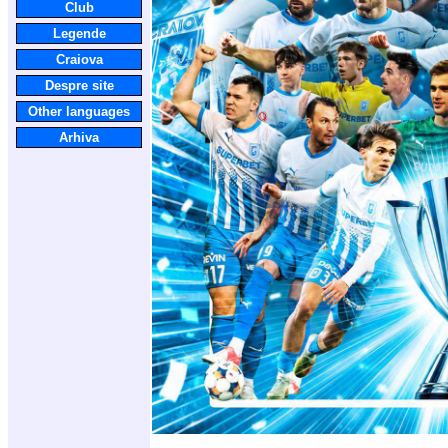
Club
Legende
Craiova
Despre site
Other languages
Arhiva