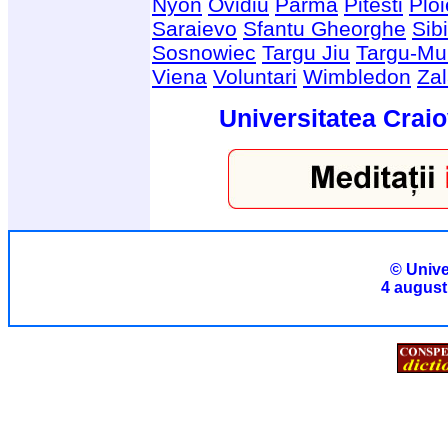
Nyon
Ovidiu
Parma
Pitesti
Ploi
Saraievo
Sfantu Gheorghe
Sib
Sosnowiec
Targu Jiu
Targu-Mu
Viena
Voluntari
Wimbledon
Za
Universitatea Craio
© Unive
4 august