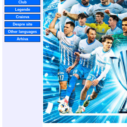
Club
Legende
Craiova
Despre site
Other languages
Arhiva