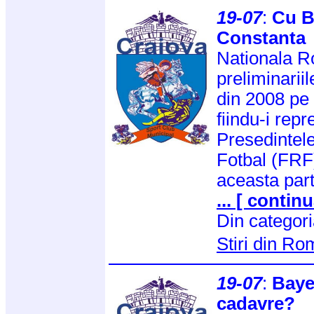
19-07
:
Cu B
Constanta
Nationala R
preliminari
din 2008 pe
fiindu-i repr
Presedintel
Fotbal (FRF
aceasta part
... [ continu
Din categor
Stiri din R
19-07
:
Baye
cadavre?