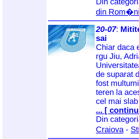
Din categor
din Rom�n
20-07
:
Mitit
sai
Chiar daca e
rgu Jiu, Adri
Universitate
de suparat d
fost multumi
teren la aces
cel mai slab
... [ continu
Din categor
Craiova
-
St