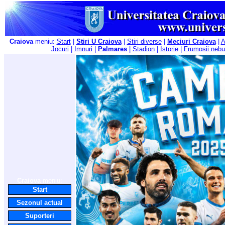
Craiova
meniu:
Start
|
Stiri U Craiova
|
Stiri diverse
|
Meciuri Craiova
|
A
Jocuri
|
Imnuri
|
Palmares
|
Stadion
|
Istorie
|
Frumosii nebu
Craiova
meniu:
Start
Sezonul actual
Suporteri