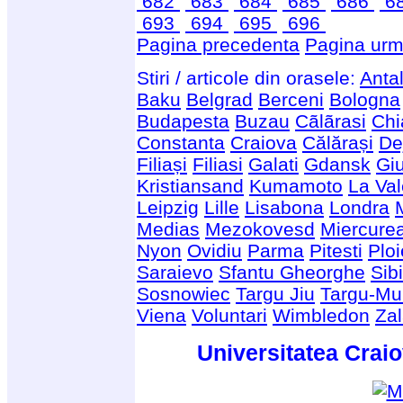
682
683
684
685
686
6
693
694
695
696
Pagina precedenta
Pagina urm
Stiri / articole din orasele:
Anta
Baku
Belgrad
Berceni
Bologna
Budapesta
Buzau
Cãlãrasi
Chi
Constanta
Craiova
Călărași
De
Filiași
Filiasi
Galati
Gdansk
Giu
Kristiansand
Kumamoto
La Val
Leipzig
Lille
Lisabona
Londra
Medias
Mezokovesd
Miercure
Nyon
Ovidiu
Parma
Pitesti
Ploi
Saraievo
Sfantu Gheorghe
Sib
Sosnowiec
Targu Jiu
Targu-Mu
Viena
Voluntari
Wimbledon
Za
Universitatea Craio