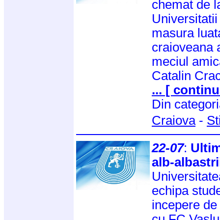
chemat de la
Universitati
masura luat
craioveana a
meciul amica
Catalin Cra
... [ continu
Din categor
Craiova
-
St
22-07
:
Ultim
alb-albastri
Universitate
echipa stud
incepere de 
cu FC Vaslui