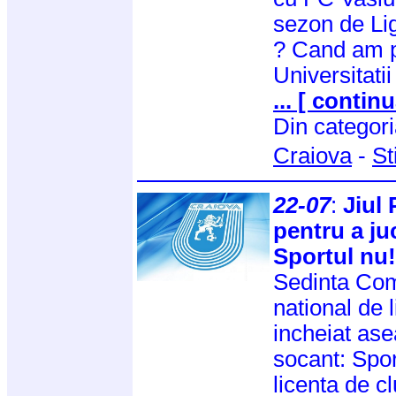
sezon de Lig
? Cand am p
Universitati
... [ continu
Din categor
Craiova
-
St
22-07
:
Jiul 
pentru a ju
Sportul nu!
Sedinta Com
national de 
incheiat as
socant: Spor
licenta de cl