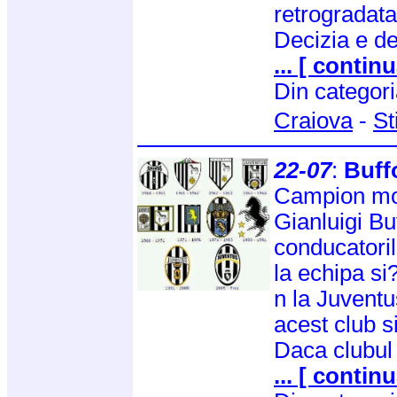
retrogradata
Decizia e def
... [ continu
Din categor
Craiova
-
St
22-07
:
Buff
Campion mon
Gianluigi Bu
conducatoril
la echipa s
n la Juventu
acest club s
Daca clubul
... [ continu