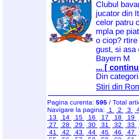
Clubul bavar
jucator din I
celor patru 
mpla pe piat
o ciop? rtir
gust, si asa
Bayern M
... [ continu
Din categor
Stiri din R
Pagina curenta:
595
/ Total art
Navigare la pagina:
1
2
3
13
14
15
16
17
18
19
27
28
29
30
31
32
33
41
42
43
44
45
46
47