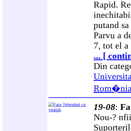
Rapid. Rez
inechitabi
putand sa 
Parvu a de
7, tot el a
... [ cont
Din categ
Universit
Rom�ni
19-08
:
Fa
Nou-? nfii
Suporteril