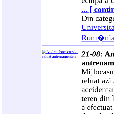
echipa a U
... [ cont
Din categ
Universit
Rom�ni
21-08
:
An
antrenam
Mijlocasu
reluat azi
accidentar
teren din 
a efectuat