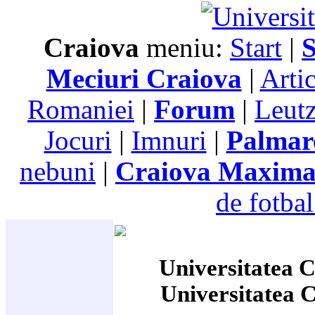
Craiova
meniu:
Start
|
S
Meciuri Craiova
|
Arti
Romaniei
|
Forum
|
Leutz
Jocuri
|
Imnuri
|
Palmar
nebuni
|
Craiova Maxim
de fotbal
Universitatea C
Universitatea 