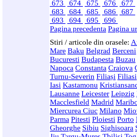
673
674
675
676
677
683
684
685
686
687
693
694
695
696
Pagina precedenta
Pagina u
Stiri / articole din orasele:
A
Mare
Baku
Belgrad
Berceni
Bucuresti
Budapesta
Buzau
Napoca
Constanta
Craiova
Turnu-Severin
Filiași
Filiasi
Iasi
Kastamonu
Kristiansan
Lausanne
Leicester
Leipzig
Macclesfield
Madrid
Marib
Miercurea Ciuc
Milano
Mio
Parma
Pitesti
Ploiesti
Porto
Gheorghe
Sibiu
Sighisoara
Jiu
Targu-Mures
Tbilisi
Togl