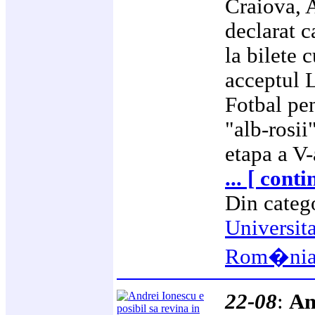
Craiova, A
declarat c
la bilete 
acceptul L
Fotbal pen
"alb-rosii
etapa a V-
... [ cont
Din categ
Universit
Rom�ni
22-08
:
An