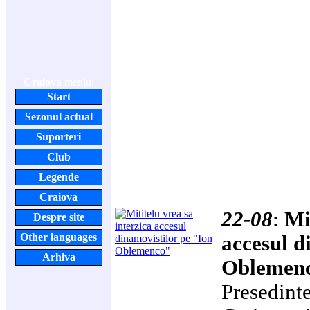
Craiova
meniu:
Start
Sezonul actual
Suporteri
Club
Legende
Craiova
22-08
:
Mi
Despre site
Other languages
accesul d
Arhiva
Oblemen
Presedinte