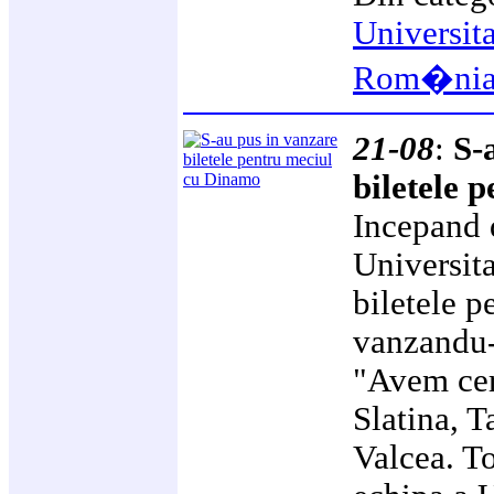
Universit
Rom�ni
21-08
:
S-
biletele 
Incepand 
Universita
biletele 
vanzandu-
"Avem cere
Slatina, T
Valcea. T