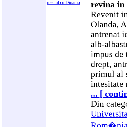
revina in
Revenit i
Olanda, A
antrenat ie
alb-albast
impus de t
drept, ant
primul al 
intesitate
... [ cont
Din categ
Universit
Rom�ni