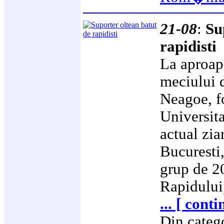
21-08
:
Su
rapidisti
La aproap
meciului d
Neagoe, fo
Universita
actual zia
Bucuresti,
grup de 20
Rapidului,
... [ cont
Din categ