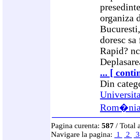
presedinte
organiza d
Bucuresti,
doresc sa 
Rapid? nc
Deplasarea
... [ cont
Din categ
Universit
Rom�ni
Pagina curenta:
587
/ Total 
Navigare la pagina:
1
2