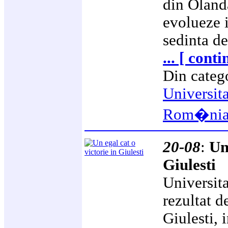
din Olanda
evolueze 
sedinta de
... [ cont
Din categ
Universit
Rom�ni
20-08
:
Un
Giulesti
Universita
rezultat de
Giulesti,