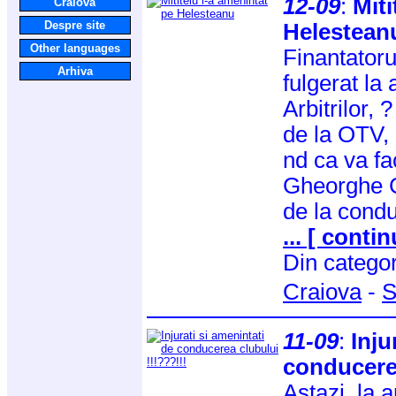
12-09
:
Miti
Craiova
Despre site
Helestean
Other languages
Finantatorul
Arhiva
fulgerat la
Arbitrilor, 
de la OTV,
nd ca va fa
Gheorghe C
de la cond
... [ contin
Din catego
Craiova
-
S
11-09
:
Inju
conducerea
Astazi, la 