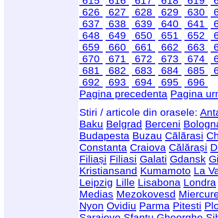
615
616
617
618
619
626
627
628
629
630
637
638
639
640
641
648
649
650
651
652
659
660
661
662
663
670
671
672
673
674
681
682
683
684
685
692
693
694
695
696
Pagina precedenta
Pagina ur
Stiri / articole din orasele:
Ant
Baku
Belgrad
Berceni
Bologn
Budapesta
Buzau
Cãlãrasi
Ch
Constanta
Craiova
Călărași
D
Filiași
Filiasi
Galati
Gdansk
G
Kristiansand
Kumamoto
La Va
Leipzig
Lille
Lisabona
Londra
Medias
Mezokovesd
Miercur
Nyon
Ovidiu
Parma
Pitesti
Plo
Saraievo
Sfantu Gheorghe
Si