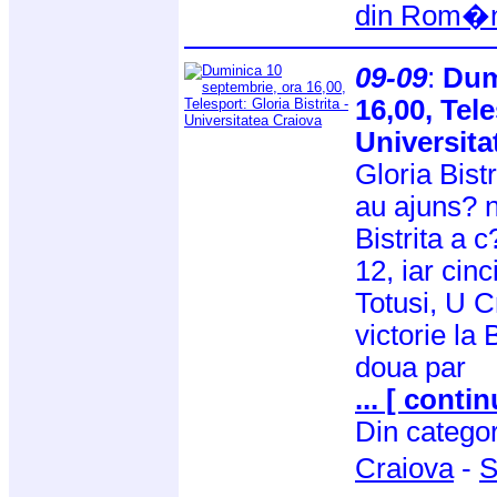
din Rom�n
09-09
:
Dum
16,00, Tele
Universita
Gloria Bist
au ajuns? n
Bistrita a c
12, iar cin
Totusi, U C
victorie la 
doua par
... [ contin
Din catego
Craiova
-
S