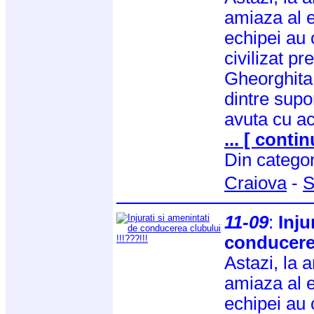
amiaza al e
echipei au 
civilizat pr
Gheorghita
dintre supor
avuta cu ac
... [ contin
Din catego
Craiova
-
S
11-09
:
Inju
conducerea
Astazi, la 
amiaza al e
echipei au 