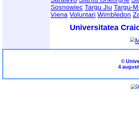
Sosnowiec
Targu Jiu
Targu-M
Viena
Voluntari
Wimbledon
Z
Universitatea Crai
© Unive
4 august