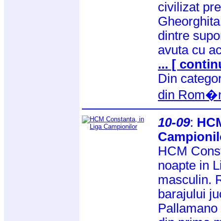
civilizat pr
Gheorghita
dintre supor
avuta cu ac
... [ contin
Din catego
din Rom�n
10-09
:
HCM
Campionil
HCM Consta
noapte in L
masculin. R
barajului ju
Pallamano 