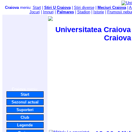
Craiova
meniu:
Start
|
Stiri U Craiova
|
Stiri diverse
|
Meciuri Craiova
|
A
Jocuri
|
Imnuri
|
Palmares
|
Stadion
|
Istorie
|
Frumosii nebu
Universitatea Craiova 
Craiova
Craiova
meniu:
Start
Sezonul actual
Suporteri
Club
Legende