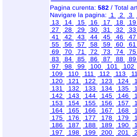
Pagina curenta:
582
/ Total ar
Navigare la pagina:
1
2
3
13
14
15
16
17
18
1
27
28
29
30
31
32
3
41
42
43
44
45
46
4
55
56
57
58
59
60
6
69
70
71
72
73
74
7
83
84
85
86
87
88
8
97
98
99
100
101
102
109
110
111
112
113
1
120
121
122
123
124
131
132
133
134
135
142
143
144
145
146
153
154
155
156
157
164
165
166
167
168
175
176
177
178
179
186
187
188
189
190
197
198
199
200
201