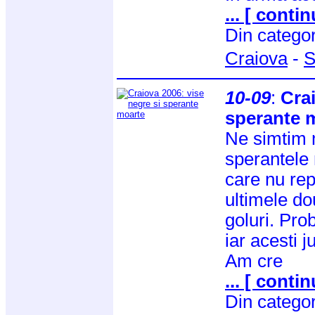
... [ contin
Din catego
Craiova
-
S
10-09
:
Crai
sperante 
Ne simtim mi
sperantele n
care nu rep
ultimele do
goluri. Pro
iar acesti j
Am cre
... [ contin
Din catego