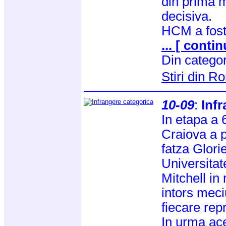
din prima m
decisiva.
HCM a fos
... [ contin
Din catego
Stiri din 
10-09
:
Inf
In etapa a 6
Craiova a pi
fatza Glorie
Universitat
Mitchell in
intors meci
fiecare repr
In urma ac