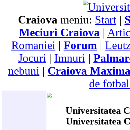
Craiova
meniu:
Start
|
S
Meciuri Craiova
|
Arti
Romaniei
|
Forum
|
Leutz
Jocuri
|
Imnuri
|
Palmar
nebuni
|
Craiova Maxim
de fotbal
Universitatea C
Universitatea 