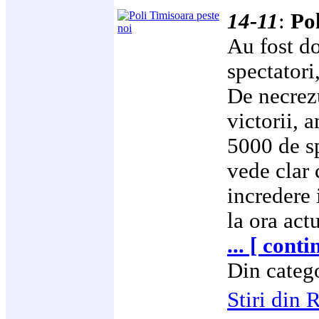
14-11
:
Po
Au fost d
spectatori
De necrez
victorii, 
5000 de sp
vede clar 
incredere
la ora act
... [ conti
Din categ
Stiri din