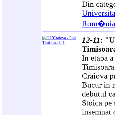
Din categ
Universit
Rom�ni
12-11
:
"U
Timisoar
In etapa a 
Timisoara 
Craiova p
Bucur in m
debutul ca
Stoica pe 
insemnat o