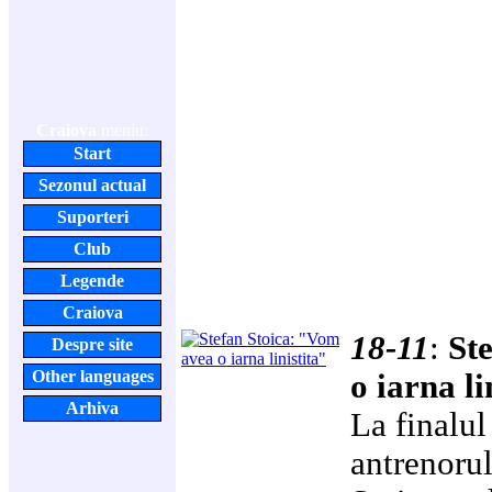
Craiova
meniu:
Start
Sezonul actual
Suporteri
Club
Legende
Craiova
18-11
:
St
Despre site
Other languages
o iarna li
Arhiva
La finalul
antrenorul