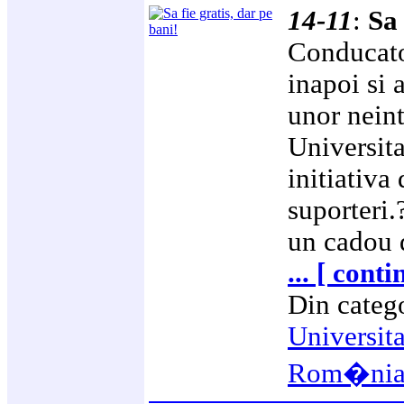
14-11
:
Sa 
Conducator
inapoi si 
unor neint
Universita
initiativa 
suporteri.
un cadou d
... [ conti
Din categ
Universit
Rom�ni