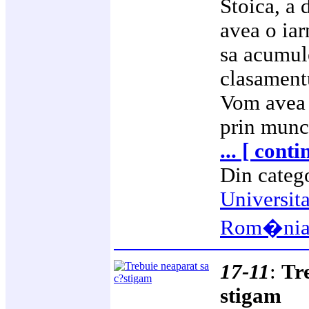
Stoica, a 
avea o iar
sa acumul
clasamentu
Vom avea o
prin munc
... [ conti
Din categ
Universit
Rom�ni
17-11
:
Tr
stigam