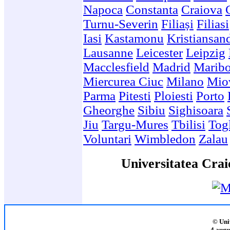
Napoca
Constanta
Craiova
Turnu-Severin
Filiași
Filiasi
Iasi
Kastamonu
Kristiansan
Lausanne
Leicester
Leipzig
Macclesfield
Madrid
Maribo
Miercurea Ciuc
Milano
Mio
Parma
Pitesti
Ploiesti
Porto
Gheorghe
Sibiu
Sighisoara
Jiu
Targu-Mures
Tbilisi
Togl
Voluntari
Wimbledon
Zalau
Universitatea Crai
© Uni
4 augu