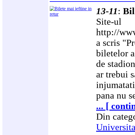
13-11
:
Bil
Site-ul
http://www
a scris "Pr
biletelor 
de stadion
ar trebui 
injumatati
pana nu s
... [ conti
Din categ
Universit