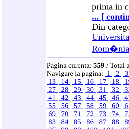
prima in 
... [ conti
Din categ
Universit
Rom�ni
Pagina curenta:
559
/ Total 
Navigare la pagina:
1
2
13
14
15
16
17
18
1
27
28
29
30
31
32
3
41
42
43
44
45
46
4
55
56
57
58
59
60
6
69
70
71
72
73
74
7
83
84
85
86
87
88
8