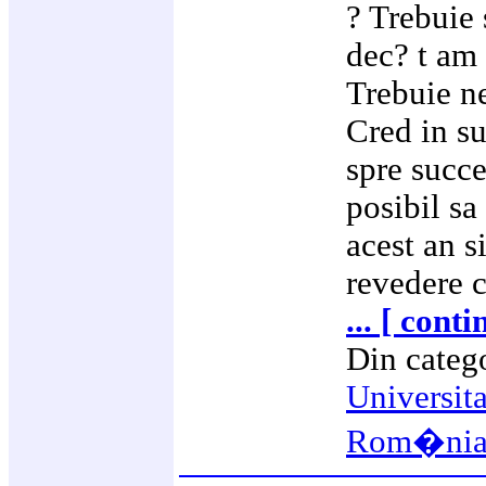
? Trebuie
dec? t am
Trebuie ne
Cred in su
spre succe
posibil sa
acest an s
revedere 
... [ conti
Din categ
Universit
Rom�ni