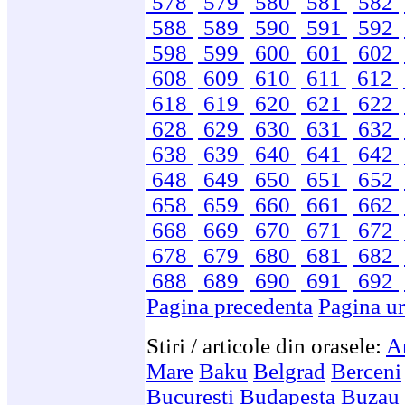
578
579
580
581
582
588
589
590
591
592
598
599
600
601
602
608
609
610
611
612
618
619
620
621
622
628
629
630
631
632
638
639
640
641
642
648
649
650
651
652
658
659
660
661
662
668
669
670
671
672
678
679
680
681
682
688
689
690
691
692
Pagina precedenta
Pagina u
Stiri / articole din orasele:
A
Mare
Baku
Belgrad
Berceni
Bucuresti
Budapesta
Buzau