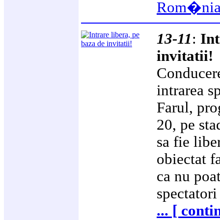
Rom�ni
13-11
:
Int
invitatii!
Conducerea
intrarea s
Farul, pro
20, pe st
sa fie lib
obiectat f
ca nu poa
spectatori
... [ conti