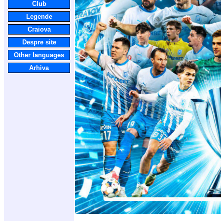
Club
Legende
Craiova
Despre site
Other languages
Arhiva