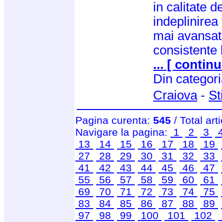
in calitate d
indeplinirea 
mai avansat 
consistente 
... [ continu
Din categor
Craiova
-
St
Pagina curenta:
545
/ Total art
Navigare la pagina:
1
2
3
13
14
15
16
17
18
19
27
28
29
30
31
32
33
41
42
43
44
45
46
47
55
56
57
58
59
60
61
69
70
71
72
73
74
75
83
84
85
86
87
88
89
97
98
99
100
101
102