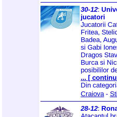
30-12
:
Unive
jucatori
Jucatorii C
Fritea, Stel
Badea, Augu
si Gabi Iones
Dragos Stava
Burca si Nic
posibililor de
... [ continu
Din categor
Craiova
-
St
28-12
:
Rona
Atacantul br