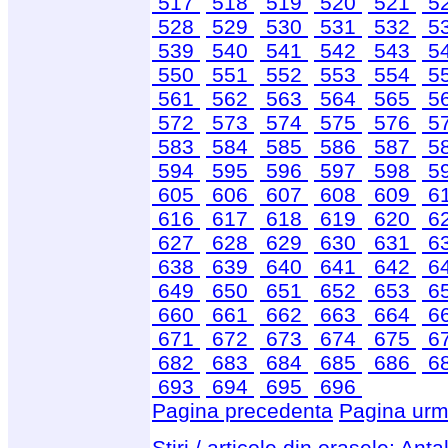
517
518
519
520
521
5
528
529
530
531
532
5
539
540
541
542
543
5
550
551
552
553
554
5
561
562
563
564
565
5
572
573
574
575
576
5
583
584
585
586
587
5
594
595
596
597
598
5
605
606
607
608
609
6
616
617
618
619
620
6
627
628
629
630
631
6
638
639
640
641
642
6
649
650
651
652
653
6
660
661
662
663
664
6
671
672
673
674
675
6
682
683
684
685
686
6
693
694
695
696
Pagina precedenta
Pagina urm
Stiri / articole din orasele:
Anta