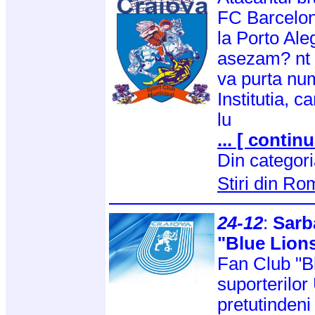
FC Barcelon
la Porto Aleg
asezam? nt p
va purta num
Institutia, c
lu
... [ continu
Din categor
Stiri din R
24-12
:
Sarba
"Blue Lion
Fan Club "Bl
suporterilor
pretutindeni 