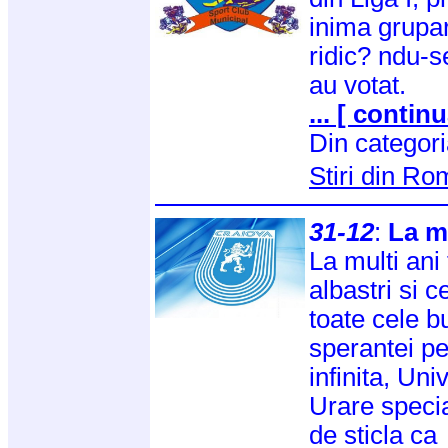
inima grupa
ridic? ndu-se
au votat.
... [ continu
Din categor
Stiri din R
31-12
:
La mu
La multi ani 
albastri si c
toate cele b
sperantei pe
infinita, Uni
Urare specia
de sticla ca