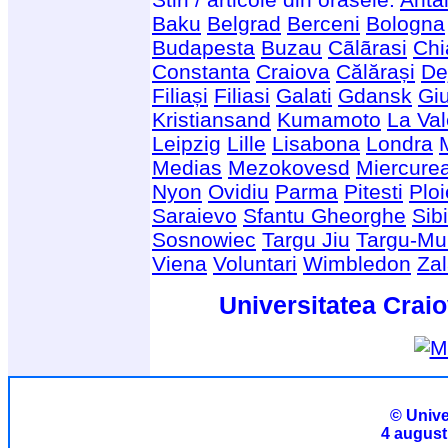
Baku
Belgrad
Berceni
Bologna
Budapesta
Buzau
Cãlãrasi
Chi
Constanta
Craiova
Călărași
De
Filiași
Filiasi
Galati
Gdansk
Giu
Kristiansand
Kumamoto
La Val
Leipzig
Lille
Lisabona
Londra
Medias
Mezokovesd
Miercure
Nyon
Ovidiu
Parma
Pitesti
Ploi
Saraievo
Sfantu Gheorghe
Sib
Sosnowiec
Targu Jiu
Targu-Mu
Viena
Voluntari
Wimbledon
Za
Universitatea Craio
© Unive
4 august