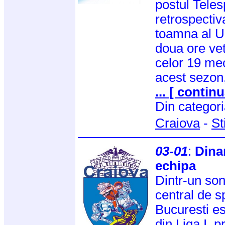
postul Tele
retrospectiv
toamna al Un
doua ore ve
celor 19 mec
acest sezon
... [ continu
Din categor
Craiova
-
St
03-01
:
Dina
echipa
Dintr-un son
central de s
Bucuresti es
din Liga I, 