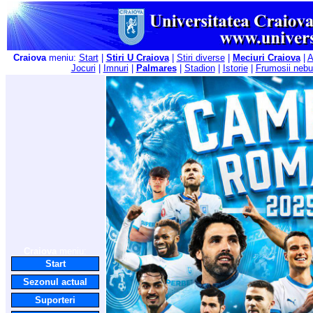
Craiova
meniu:
Start
|
Stiri U Craiova
|
Stiri diverse
|
Meciuri Craiova
|
A
Jocuri
|
Imnuri
|
Palmares
|
Stadion
|
Istorie
|
Frumosii nebu
Craiova
meniu:
Start
Sezonul actual
Suporteri