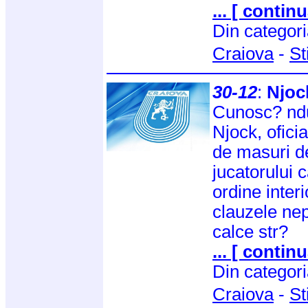
... [ continu
Din categor
Craiova
-
St
30-12
:
Njoc
Cunosc? ndu
Njock, oficial
de masuri d
jucatorului
ordine interi
clauzele nep
calce str?
... [ continu
Din categor
Craiova
-
St