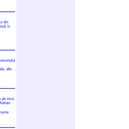
ui din
mult in
 sezonului
la, alb-
a pe inca
 Adrian
 nume