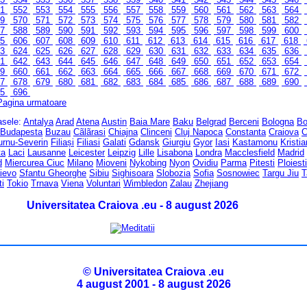
51
552
553
554
555
556
557
558
559
560
561
562
563
564
69
570
571
572
573
574
575
576
577
578
579
580
581
582
87
588
589
590
591
592
593
594
595
596
597
598
599
600
05
606
607
608
609
610
611
612
613
614
615
616
617
618
23
624
625
626
627
628
629
630
631
632
633
634
635
636
41
642
643
644
645
646
647
648
649
650
651
652
653
654
59
660
661
662
663
664
665
666
667
668
669
670
671
672
77
678
679
680
681
682
683
684
685
686
687
688
689
690
95
696
Pagina urmatoare
rasele:
Antalya
Arad
Atena
Austin
Baia Mare
Baku
Belgrad
Berceni
Bologna
Bo
Budapesta
Buzau
Cãlãrasi
Chiajna
Clinceni
Cluj Napoca
Constanta
Craiova
C
urnu-Severin
Filiași
Filiasi
Galati
Gdansk
Giurgiu
Gyor
Iasi
Kastamonu
Kristi
ta
Laci
Lausanne
Leicester
Leipzig
Lille
Lisabona
Londra
Macclesfield
Madrid
d
Miercurea Ciuc
Milano
Mioveni
Nykobing
Nyon
Ovidiu
Parma
Pitesti
Ploiesti
ievo
Sfantu Gheorghe
Sibiu
Sighisoara
Slobozia
Sofia
Sosnowiec
Targu Jiu
T
ti
Tokio
Trnava
Viena
Voluntari
Wimbledon
Zalau
Zhejiang
Universitatea Craiova .eu - 8 august 2026
© Universitatea Craiova .eu
4 august 2001 - 8 august 2026