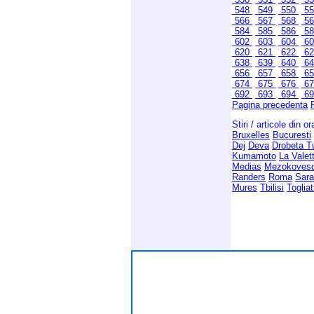
548
549
550
5
566
567
568
5
584
585
586
5
602
603
604
6
620
621
622
6
638
639
640
6
656
657
658
6
674
675
676
6
692
693
694
6
Pagina precedenta
Stiri / articole din o
Bruxelles
Bucuresti
Dej
Deva
Drobeta T
Kumamoto
La Valet
Medias
Mezokoves
Randers
Roma
Sara
Mures
Tbilisi
Togliat