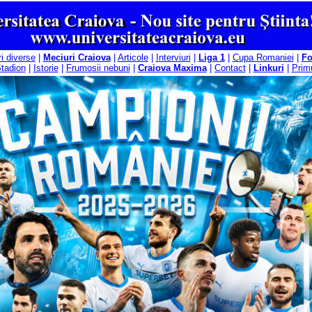
ri diverse
|
Meciuri Craiova
|
Articole
|
Interviuri
|
Liga 1
|
Cupa Romaniei
|
F
tadion
|
Istorie
|
Frumosii nebuni
|
Craiova Maxima
|
Contact
|
Linkuri
|
Primu