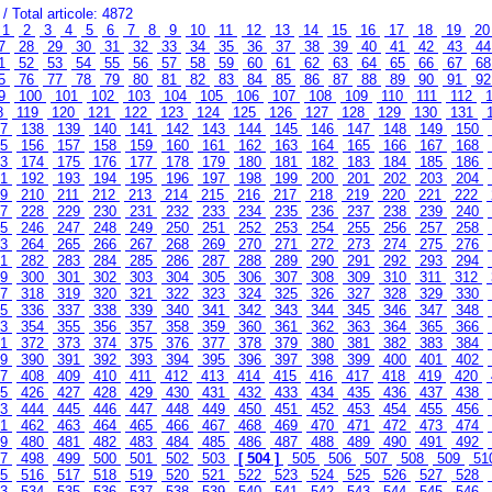
/ Total articole: 4872
1
2
3
4
5
6
7
8
9
10
11
12
13
14
15
16
17
18
19
2
7
28
29
30
31
32
33
34
35
36
37
38
39
40
41
42
43
4
1
52
53
54
55
56
57
58
59
60
61
62
63
64
65
66
67
6
5
76
77
78
79
80
81
82
83
84
85
86
87
88
89
90
91
9
9
100
101
102
103
104
105
106
107
108
109
110
111
112
1
8
119
120
121
122
123
124
125
126
127
128
129
130
131
37
138
139
140
141
142
143
144
145
146
147
148
149
150
55
156
157
158
159
160
161
162
163
164
165
166
167
168
73
174
175
176
177
178
179
180
181
182
183
184
185
186
91
192
193
194
195
196
197
198
199
200
201
202
203
204
09
210
211
212
213
214
215
216
217
218
219
220
221
222
27
228
229
230
231
232
233
234
235
236
237
238
239
240
45
246
247
248
249
250
251
252
253
254
255
256
257
258
63
264
265
266
267
268
269
270
271
272
273
274
275
276
81
282
283
284
285
286
287
288
289
290
291
292
293
294
99
300
301
302
303
304
305
306
307
308
309
310
311
312
17
318
319
320
321
322
323
324
325
326
327
328
329
330
35
336
337
338
339
340
341
342
343
344
345
346
347
348
53
354
355
356
357
358
359
360
361
362
363
364
365
366
71
372
373
374
375
376
377
378
379
380
381
382
383
384
89
390
391
392
393
394
395
396
397
398
399
400
401
402
07
408
409
410
411
412
413
414
415
416
417
418
419
420
25
426
427
428
429
430
431
432
433
434
435
436
437
438
43
444
445
446
447
448
449
450
451
452
453
454
455
456
61
462
463
464
465
466
467
468
469
470
471
472
473
474
79
480
481
482
483
484
485
486
487
488
489
490
491
492
97
498
499
500
501
502
503
[ 504 ]
505
506
507
508
509
51
15
516
517
518
519
520
521
522
523
524
525
526
527
528
33
534
535
536
537
538
539
540
541
542
543
544
545
546