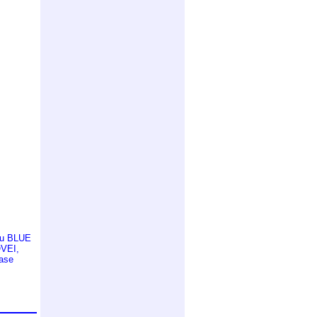
tru BLUE
OVEI,
sase