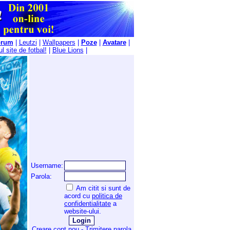
orum
|
Leutzi
|
Wallpapers
|
Poze
|
Avatare
|
l site de fotbal!
|
Blue Lions
|
Username:
Parola:
Am citit si sunt de
acord cu
politica de
confidentialitate
a
website-ului.
Creare cont nou
-
Trimitere parola