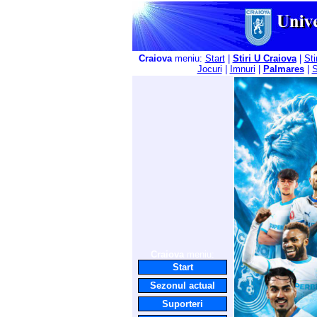
Craiova
meniu:
Start
|
Stiri U Craiova
|
Sti
Jocuri
|
Imnuri
|
Palmares
|
S
Craiova
meniu:
Start
Sezonul actual
Suporteri