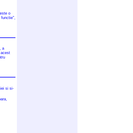
 este o
 functie",
, a
 acest
tru
i si si-
ara,