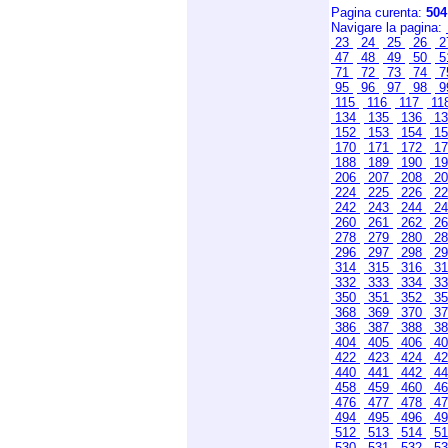
Pagina curenta:
504
Navigare la pagina:
23
24
25
26
2
47
48
49
50
5
71
72
73
74
7
95
96
97
98
9
115
116
117
11
134
135
136
1
152
153
154
1
170
171
172
1
188
189
190
1
206
207
208
2
224
225
226
2
242
243
244
2
260
261
262
2
278
279
280
2
296
297
298
2
314
315
316
3
332
333
334
3
350
351
352
3
368
369
370
3
386
387
388
3
404
405
406
4
422
423
424
4
440
441
442
4
458
459
460
4
476
477
478
4
494
495
496
4
512
513
514
5
530
531
532
5