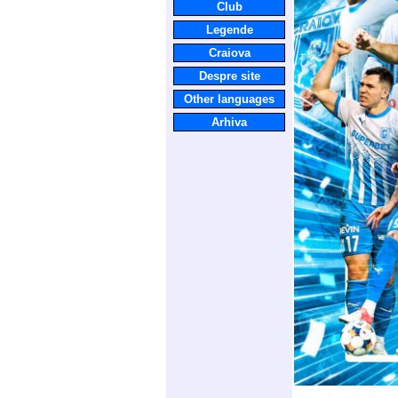
Club
Legende
Craiova
Despre site
Other languages
Arhiva