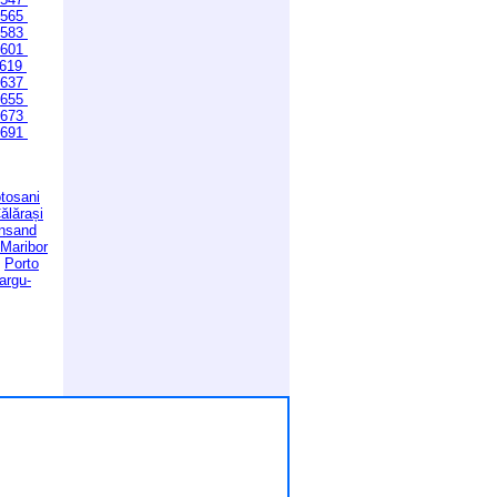
565
583
601
619
637
655
673
691
tosani
ălărași
ansand
Maribor
Porto
argu-