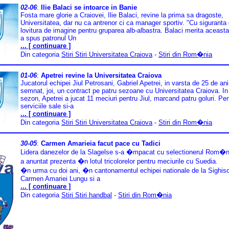
02-06
:
Ilie Balaci se intoarce in Banie
Fosta mare glorie a Craiovei, Ilie Balaci, revine la prima sa dragoste,
Universitatea, dar nu ca antrenor ci ca manager sportiv. "Cu siguranta
lovitura de imagine pentru gruparea alb-albastra. Balaci merita aceasta
a spus patronul Un
... [ continuare ]
Din categoria
Stiri Stiri Universitatea Craiova
-
Stiri din Rom�nia
01-06
:
Apetrei revine la Universitatea Craiova
Jucatorul echipei Jiul Petrosani, Gabriel Apetrei, in varsta de 25 de ani
semnat, joi, un contract pe patru sezoane cu Universitatea Craiova. In
sezon, Apetrei a jucat 11 meciuri pentru Jiul, marcand patru goluri. Pen
serviciile sale si-a
... [ continuare ]
Din categoria
Stiri Stiri Universitatea Craiova
-
Stiri din Rom�nia
30-05
:
Carmen Amarieia facut pace cu Tadici
Lidera danezelor de la Slagelse s-a �mpacat cu selectionerul Rom�nie
a anuntat prezenta �n lotul tricolorelor pentru meciurile cu Suedia.
�n urma cu doi ani, �n cantonamentul echipei nationale de la Sighiso
Carmen Amariei Lungu si a
... [ continuare ]
Din categoria
Stiri Stiri handbal
-
Stiri din Rom�nia