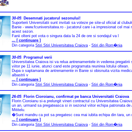
30-05
:
Desemnati jucatorul sezonului!
Suporterii Universitatii sunt invitati sa voteze pe site-ul oficial al clubul
Banie - www.fcuniversitatea.ro - jucatorul care i-a impresionat cel mai 
acest sezon.
Fanii olteni pot vota o singura data la 24 de ore si sondajul va l
... [ continuare ]
Din categoria
Stiri Stiri Universitatea Craiova
-
Stiri din Rom�nia
30-05
:
Programul verii
Universitatea Craiova isi va relua antrenamentele in vederea pregatirii
viitor pe 11 iunie, atunci cand este programata reunirea lotului oltean.
Dupa o saptamana de antrenamente in Banie si obisnuita vizita medica
albastrii v
... [ continuare ]
Din categoria
Stiri Stiri Universitatea Craiova
-
Stiri din Rom�nia
26-05
:
Florin Cioroianu, confirmat pe banca Universitatii Craiova
Florin Cioroianu si-a prelungit vineri contractul cu Universitatea Craiov
un an, urmand sa pregateasca si in sezonul viitor echipa patronata de
Mititelu.
�Sunt mandru ca pot sa pregatesc cea mai iubita echipa din tara, un
... [ continuare ]
Din categoria
Stiri Stiri Universitatea Craiova
-
Stiri din Rom�nia