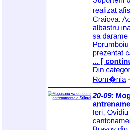
Suporterii
realizat af
Craiova. Ac
albastru in
sa darame t
Porumboiu 
prezentat c
... [ contin
Din catego
Rom�nia
20-09
:
Mog
antrenamen
Ieri, Ovidi
cantonament
Brasov din