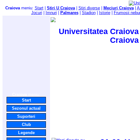
Craiova
meniu:
Start
|
Stiri U Craiova
|
Stiri diverse
|
Meciuri Craiova
|
A
Jocuri
|
Imnuri
|
Palmares
|
Stadion
|
Istorie
|
Frumosii nebu
Universitatea Craiova 
Craiova
Craiova
meniu:
Start
Sezonul actual
Suporteri
Club
Legende