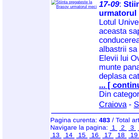
17-09
:
Stii
urmatorul
Lotul Univer
aceasta sap
conducerea 
albastrii sa
Elevii lui 
munte pana 
deplasa cat
... [ contin
Din catego
Craiova
-
S
Pagina curenta:
483
/ Total ar
Navigare la pagina:
1
2
3
13
14
15
16
17
18
1