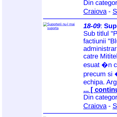
Din catego
Craiova
-
S
18-09
:
Supo
Sub titlul 
factiunii "
administrar
catre Mitite
esuat �n c
precum si �
echipa. Ar
... [ contin
Din catego
Craiova
-
S