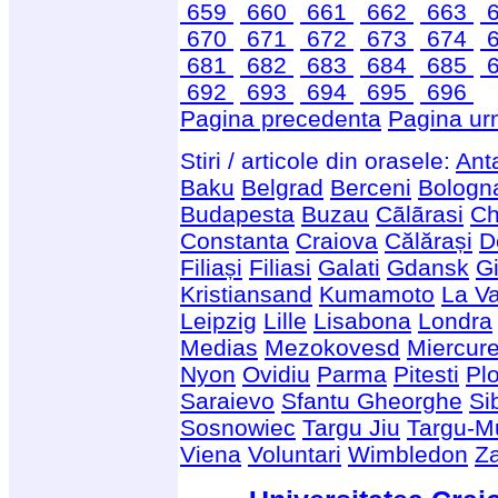
659
660
661
662
663
6
670
671
672
673
674
6
681
682
683
684
685
6
692
693
694
695
696
Pagina precedenta
Pagina ur
Stiri / articole din orasele:
Ant
Baku
Belgrad
Berceni
Bologn
Budapesta
Buzau
Cãlãrasi
Ch
Constanta
Craiova
Călărași
D
Filiași
Filiasi
Galati
Gdansk
Gi
Kristiansand
Kumamoto
La Va
Leipzig
Lille
Lisabona
Londra
Medias
Mezokovesd
Miercur
Nyon
Ovidiu
Parma
Pitesti
Plo
Saraievo
Sfantu Gheorghe
Si
Sosnowiec
Targu Jiu
Targu-M
Viena
Voluntari
Wimbledon
Z