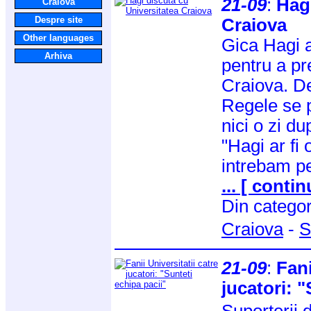
21-09
:
Hagi
Craiova
Despre site
Craiova
Other languages
Gica Hagi a
Arhiva
pentru a pr
Craiova. De
Regele se p
nici o zi d
"Hagi ar fi 
intrebam pe
... [ contin
Din catego
Craiova
-
S
21-09
:
Fani
jucatori: "