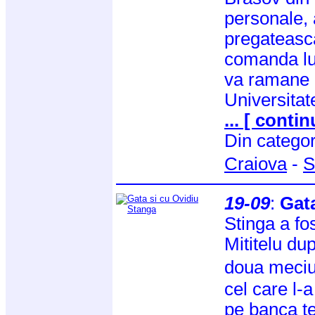
personale, 
pregateasca
comanda lu
va ramane i
Universitat
... [ contin
Din catego
Craiova
-
S
19-09
:
Gat
Stinga a fo
Mititelu d
doua meciur
cel care l-a
pe banca te