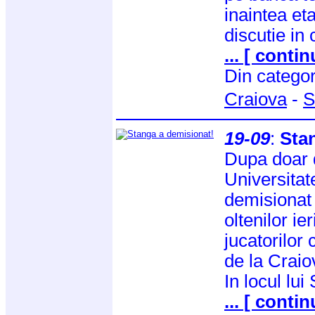
inaintea et
discutie in 
... [ contin
Din catego
Craiova
-
S
19-09
:
Sta
Dupa doar 
Universitat
demisionat 
oltenilor ie
jucatorilor
de la Craio
In locul lu
... [ contin