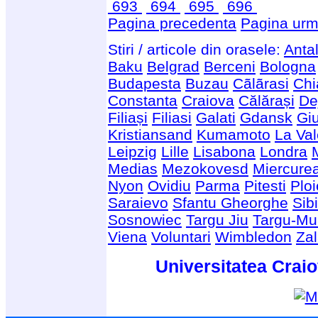
693
694
695
696
Pagina precedenta
Pagina urm
Stiri / articole din orasele:
Anta
Baku
Belgrad
Berceni
Bologna
Budapesta
Buzau
Cãlãrasi
Chi
Constanta
Craiova
Călărași
De
Filiași
Filiasi
Galati
Gdansk
Giu
Kristiansand
Kumamoto
La Val
Leipzig
Lille
Lisabona
Londra
Medias
Mezokovesd
Miercure
Nyon
Ovidiu
Parma
Pitesti
Ploi
Saraievo
Sfantu Gheorghe
Sib
Sosnowiec
Targu Jiu
Targu-Mu
Viena
Voluntari
Wimbledon
Za
Universitatea Craio