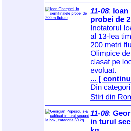
11-08
:
Ioan 
probei de 2
Inotatorul I
al 13-lea ti
200 metri fl
Olimpice de 
clasat pe loc
evoluat.
... [ continu
Din categor
Stiri din R
11-08
:
Geor
in turul se
kg