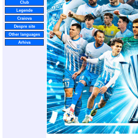
Club
Legende
Craiova
Despre site
Other languages
Arhiva