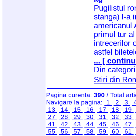
Pugilistul 
stanga) l-a 
americanul A
primul tur a
intrecerilor
astfel bilete
... [ continu
Din categor
Stiri din R
Pagina curenta:
390
/ Total art
Navigare la pagina:
1
2
3
13
14
15
16
17
18
19
27
28
29
30
31
32
33
41
42
43
44
45
46
47
55
56
57
58
59
60
61