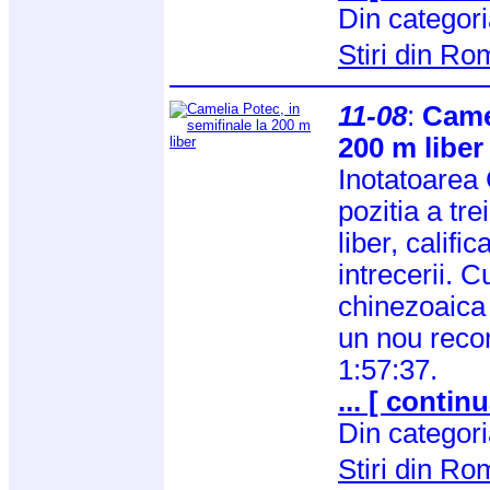
Din categor
Stiri din R
11-08
:
Camel
200 m liber
Inotatoarea
pozitia a tre
liber, califi
intrecerii. C
chinezoaica 
un nou reco
1:57:37.
... [ continu
Din categor
Stiri din R