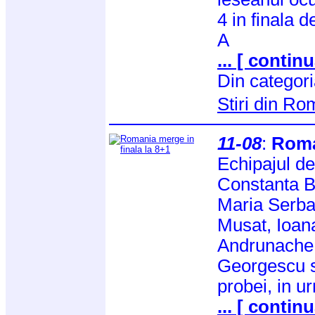
4 in finala de
A
... [ continu
Din categor
Stiri din R
11-08
:
Roma
Echipajul de
Constanta B
Maria Serba
Musat, Ioan
Andrunache,
Georgescu s-a
probei, in ur
... [ continu