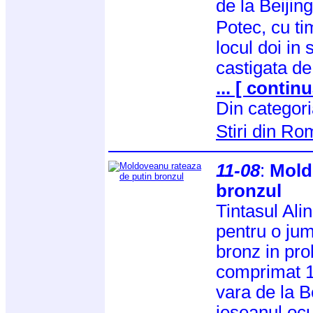
de la Beiji
Potec, cu ti
locul doi in 
castigata de
... [ continu
Din categor
Stiri din R
11-08
:
Mold
bronzul
Tintasul Ali
pentru o ju
bronz in pr
comprimat 1
vara de la B
ieseanul ocu