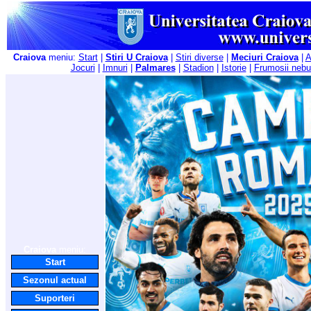
Craiova
meniu:
Start
|
Stiri U Craiova
|
Stiri diverse
|
Meciuri Craiova
|
A
Jocuri
|
Imnuri
|
Palmares
|
Stadion
|
Istorie
|
Frumosii nebu
Craiova
meniu:
Start
Sezonul actual
Suporteri