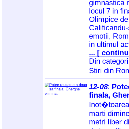
gimnastica 
locul 7 in fi
Olimpice de 
Calificandu-
emotii, Roma
in ultimul ac
... [ continu
Din categor
Stiri din R
12-08
:
Pote
finala, Ghe
Inot�toarea 
marti dimine
metri liber 