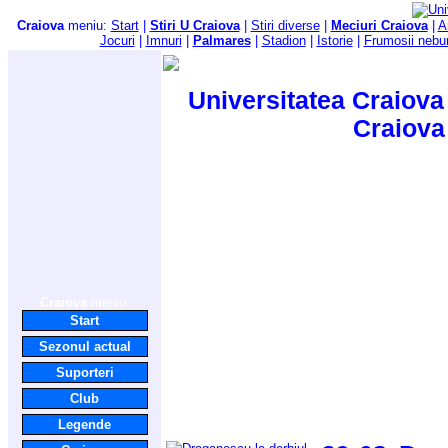
Craiova
meniu:
Start
|
Stiri U Craiova
|
Stiri diverse
|
Meciuri Craiova
|
A
Jocuri
|
Imnuri
|
Palmares
|
Stadion
|
Istorie
|
Frumosii nebu
Universitatea Craiova 
Craiova
Craiova
meniu:
Start
Sezonul actual
Suporteri
Club
Legende