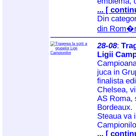
emblema, c
... [ contin
Din catego
din Rom�n
28-08
:
Trag
Ligii Camp
Campioana 
juca in Gru
finalista ed
Chelsea, v
AS Roma, s
Bordeaux.
Steaua va i
Campionilo
... [ contin