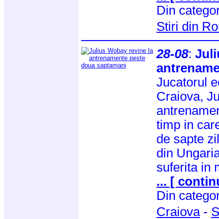
Din catego
Stiri din 
28-08
:
Jul
antrename
Jucatorul e
Craiova, Ju
antrenamen
timp in ca
de sapte zil
din Ungaria
suferita in
... [ contin
Din catego
Craiova
-
S