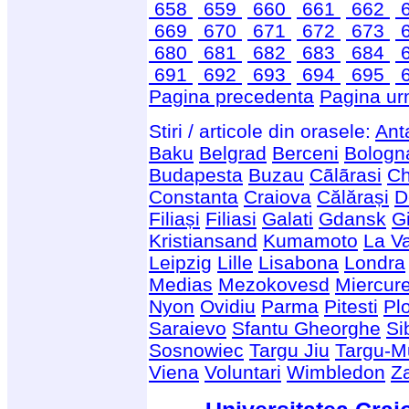
658
659
660
661
662
669
670
671
672
673
680
681
682
683
684
691
692
693
694
695
Pagina precedenta
Pagina ur
Stiri / articole din orasele:
Ant
Baku
Belgrad
Berceni
Bologn
Budapesta
Buzau
Cãlãrasi
Ch
Constanta
Craiova
Călărași
D
Filiași
Filiasi
Galati
Gdansk
G
Kristiansand
Kumamoto
La Va
Leipzig
Lille
Lisabona
Londra
Medias
Mezokovesd
Miercur
Nyon
Ovidiu
Parma
Pitesti
Plo
Saraievo
Sfantu Gheorghe
Si
Sosnowiec
Targu Jiu
Targu-M
Viena
Voluntari
Wimbledon
Z