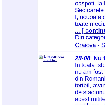
oaspeti, la 
Sectoarele 
I, ocupate d
toate meciu
... [ contin
Din catego
Craiova
-
S
28-08
:
Nu t
In toata ist
nu am fost 
din Romania
teribil, av
de stadionu
acest mitit