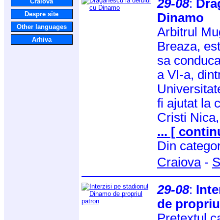
29-08
:
Dra
Craiova
Despre site
Dinamo
Other languages
Arbitrul M
Arhiva
Breaza, est
sa conduca 
a VI-a, din
Universita
fi ajutat la 
Cristi Nica,
... [ contin
Din catego
Craiova
-
S
29-08
:
Int
de propriu
Pretextul c