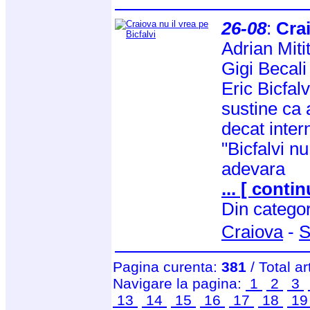
26-08
:
Crai
Adrian Miti
Gigi Becali
Eric Bicfalv
sustine ca 
decat inter
"Bicfalvi n
adevara
... [ contin
Din catego
Craiova
-
S
Pagina curenta:
381
/ Total ar
Navigare la pagina:
1
2
3
13
14
15
16
17
18
1