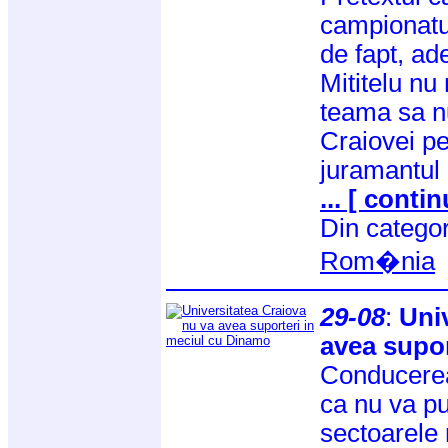
campionatul
de fapt, ad
Mititelu nu 
teama sa nu
Craiovei pe
juramantul 
... [ contin
Din catego
Rom�nia
29-08
:
Uni
avea supor
Conducerea
ca nu va pu
sectoarele 