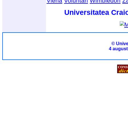
Viena
Voluntari
Wimbledon
Z
Universitatea Crai
© Unive
4 august