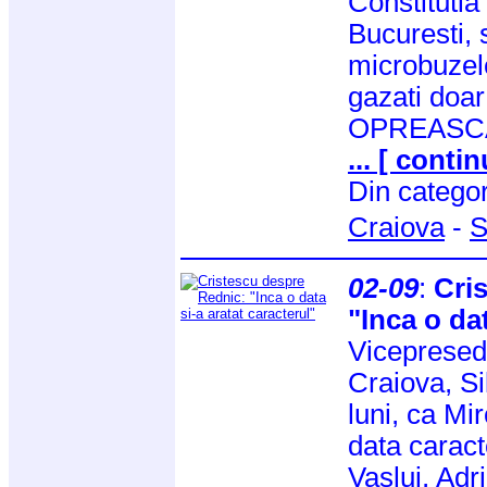
Constitutia
Bucuresti, 
microbuzele
gazati doa
OPREASCA s
... [ contin
Din catego
Craiova
-
S
02-09
:
Cri
"Inca o dat
Vicepresedi
Craiova, Si
luni, ca Mi
data caract
Vaslui, Adr