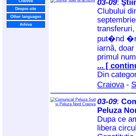
03-09
:
Ştii
Craiova
Despre site
Clubului di
Other languages
septembrie 
Arhiva
transferuri
put�nd �n
iarnă, doar 
primul nume
... [ contin
Din catego
Craiova
-
S
03-09
:
Com
Peluza No
Dupa ce am 
libera circu