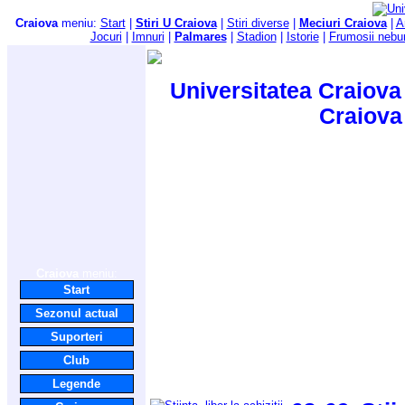
Craiova
meniu:
Start
|
Stiri U Craiova
|
Stiri diverse
|
Meciuri Craiova
|
A
Jocuri
|
Imnuri
|
Palmares
|
Stadion
|
Istorie
|
Frumosii nebu
Universitatea Craiova 
Craiova
Craiova
meniu:
Start
Sezonul actual
Suporteri
Club
Legende