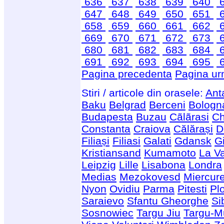
636
637
638
639
640
647
648
649
650
651
658
659
660
661
662
669
670
671
672
673
680
681
682
683
684
691
692
693
694
695
Pagina precedenta
Pagina ur
Stiri / articole din orasele:
Ant
Baku
Belgrad
Berceni
Bologn
Budapesta
Buzau
Cãlãrasi
Ch
Constanta
Craiova
Călărași
D
Filiași
Filiasi
Galati
Gdansk
G
Kristiansand
Kumamoto
La Va
Leipzig
Lille
Lisabona
Londra
Medias
Mezokovesd
Miercur
Nyon
Ovidiu
Parma
Pitesti
Plo
Saraievo
Sfantu Gheorghe
Si
Sosnowiec
Targu Jiu
Targu-M