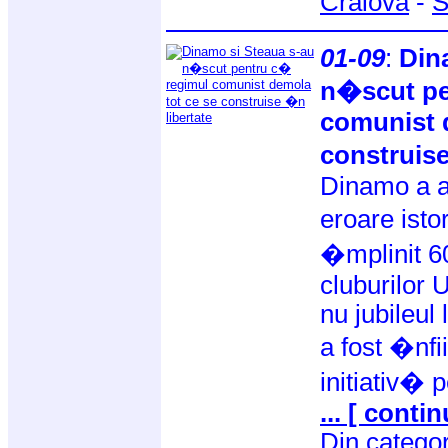
Craiova
-
S
01-09
:
Din
n�scut pe
comunist 
construise
Dinamo a an
eroare ist
�mplinit 60
cluburilor 
nu jubileul
a fost �nfii
initiativ�
... [ contin
Din catego