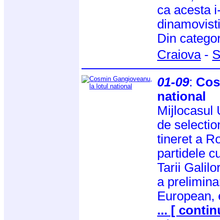
ca acesta i-
dinamovisti
Din catego
Craiova
-
S
01-09
:
Cos
national
Mijlocasul 
de selectio
tineret a R
partidele c
Tarii Galil
a prelimina
European, e
... [ contin