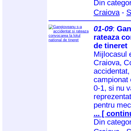
Din catego
Craiova
-
S
01-09
:
Gan
rateaza co
de tineret
Mijlocasul 
Craiova, C
accidentat,
campionat 
0-1, si nu 
reprezentat
pentru meci
... [ contin
Din catego