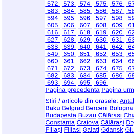
572
573
574
575
576
5
583
584
585
586
587
5
594
595
596
597
598
5
605
606
607
608
609
6
616
617
618
619
620
6
627
628
629
630
631
6
638
639
640
641
642
6
649
650
651
652
653
6
660
661
662
663
664
6
671
672
673
674
675
6
682
683
684
685
686
6
693
694
695
696
Pagina precedenta
Pagina urm
Stiri / articole din orasele:
Anta
Baku
Belgrad
Berceni
Bologna
Budapesta
Buzau
Cãlãrasi
Chi
Constanta
Craiova
Călărași
De
Filiași
Filiasi
Galati
Gdansk
Giu