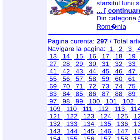
sfarsitul lunii 
... [ continuar
Din categoria
Rom�nia
Pagina curenta:
297
/ Total art
Navigare la pagina:
1
2
3
13
14
15
16
17
18
19
27
28
29
30
31
32
33
41
42
43
44
45
46
47
55
56
57
58
59
60
61
69
70
71
72
73
74
75
83
84
85
86
87
88
89
97
98
99
100
101
102
109
110
111
112
113
11
121
122
123
124
125
1
132
133
134
135
136
1
143
144
145
146
147
1
154
155
156
157
158
1