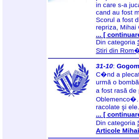
in care s-a ju
cand au fost ma
Scorul a fost 
repriza, Mihai
... [ continuar
Din categoria
Stiri din Rom
31-10
:
Gogom
C�nd a plecat
urmă o bombă 
a fost rasă de
Oblemenco�. D
racolate şi ele
... [ continuar
Din categoria
Articole Miha