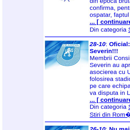
din epoca brut
confirma, pent
ospatar, faptu
... [ continuar
Din categoria
28-10
:
Oficial
Severin!!!
Membrii Consil
Severin au apr
asocierea cu U
folosirea stadi
pe care echip
va disputa in L
... [ continuar
Din categoria
Stiri din Rom
26-10
:
Nu mai