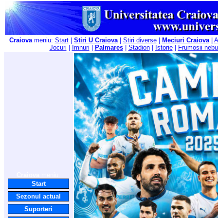
Craiova
meniu:
Start
|
Stiri U Craiova
|
Stiri diverse
|
Meciuri Craiova
|
A
Jocuri
|
Imnuri
|
Palmares
|
Stadion
|
Istorie
|
Frumosii nebu
Craiova
meniu:
Start
Sezonul actual
Suporteri