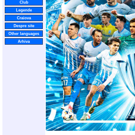
Club
Legende
Craiova
Despre site
Other languages
Arhiva