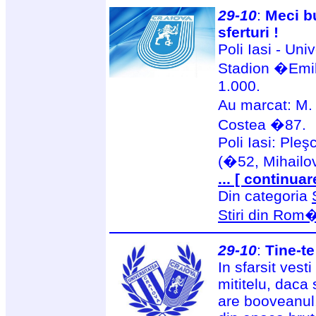
29-10
:
Meci bu
sferturi !
Poli Iasi - Uni
Stadion �Emil
1.000.
Au marcat: M. 
Costea �87.
Poli Iasi: Pleş
(�52, Mihailov
... [ continuar
Din categoria
Stiri din Rom
29-10
:
Tine-te
In sfarsit vest
mititelu, daca
are booveanul