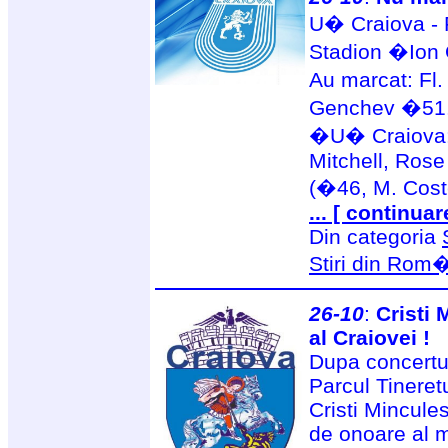
U� Craiova - 
Stadion �Ion 
Au marcat: Fl
Genchev �51
�U� Craiova: 
Mitchell, Rose
(�46, M. Cost
... [ continuar
Din categoria
Stiri din Rom
26-10
:
Cristi
al Craiovei !
Dupa concertul 
Parcul Tineretu
Cristi Mincules
de onoare al mu