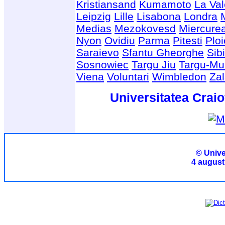
Kristiansand
Kumamoto
La Val
Leipzig
Lille
Lisabona
Londra
Medias
Mezokovesd
Miercure
Nyon
Ovidiu
Parma
Pitesti
Ploi
Saraievo
Sfantu Gheorghe
Sib
Sosnowiec
Targu Jiu
Targu-Mu
Viena
Voluntari
Wimbledon
Za
Universitatea Craio
© Unive
4 august