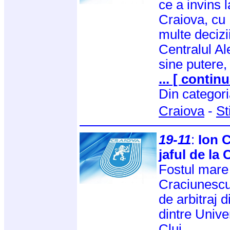
ce a invins l
Craiova, cu 
multe decizii
Centralul Al
sine putere,
... [ continu
Din categor
Craiova
-
St
19-11
:
Ion 
jaful de la 
Fostul mare 
Craciunescu 
de arbitraj
dintre Unive
Cluj.