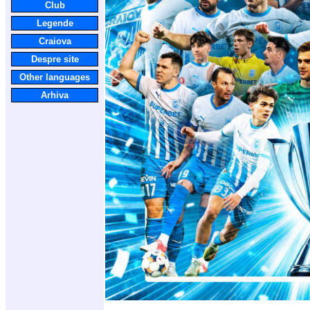
Club
Legende
Craiova
Despre site
Other languages
Arhiva