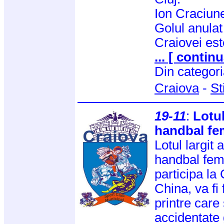
Ion Craciun
Golul anulat
Craiovei est
... [ continu
Din categor
Craiova
-
St
19-11
:
Lotul
handbal fe
Lotul largit 
handbal fem
participa la
China, va fi
printre care
accidentate 