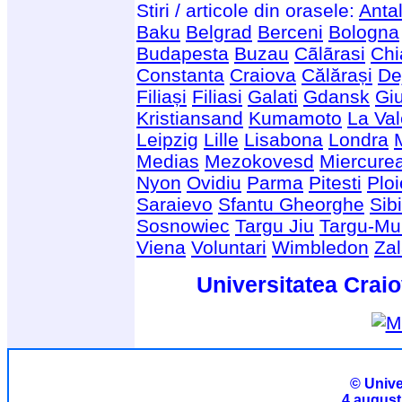
Stiri / articole din orasele:
Anta
Baku
Belgrad
Berceni
Bologna
Budapesta
Buzau
Cãlãrasi
Chi
Constanta
Craiova
Călărași
De
Filiași
Filiasi
Galati
Gdansk
Giu
Kristiansand
Kumamoto
La Val
Leipzig
Lille
Lisabona
Londra
Medias
Mezokovesd
Miercure
Nyon
Ovidiu
Parma
Pitesti
Ploi
Saraievo
Sfantu Gheorghe
Sib
Sosnowiec
Targu Jiu
Targu-Mu
Viena
Voluntari
Wimbledon
Za
Universitatea Craio
© Unive
4 august