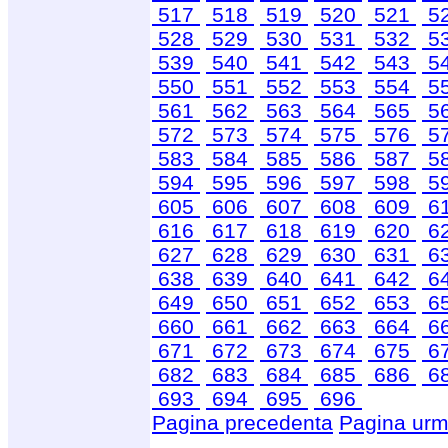
517
518
519
520
521
5
528
529
530
531
532
5
539
540
541
542
543
5
550
551
552
553
554
5
561
562
563
564
565
5
572
573
574
575
576
5
583
584
585
586
587
5
594
595
596
597
598
5
605
606
607
608
609
6
616
617
618
619
620
6
627
628
629
630
631
6
638
639
640
641
642
6
649
650
651
652
653
6
660
661
662
663
664
6
671
672
673
674
675
6
682
683
684
685
686
6
693
694
695
696
Pagina precedenta
Pagina urm