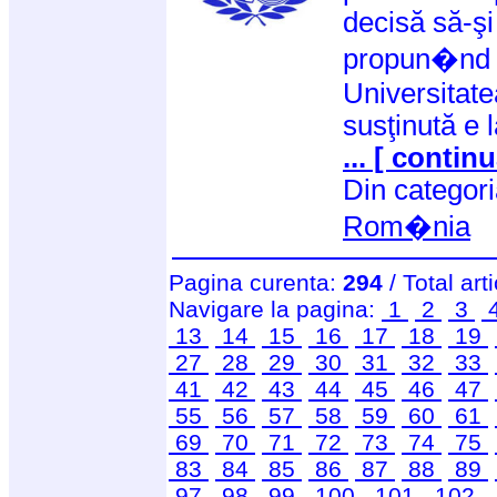
decisă să-şi
propun�nd o
Universitate
susţinută e l
... [ continu
Din categor
Rom�nia
Pagina curenta:
294
/ Total art
Navigare la pagina:
1
2
3
13
14
15
16
17
18
19
27
28
29
30
31
32
33
41
42
43
44
45
46
47
55
56
57
58
59
60
61
69
70
71
72
73
74
75
83
84
85
86
87
88
89
97
98
99
100
101
102