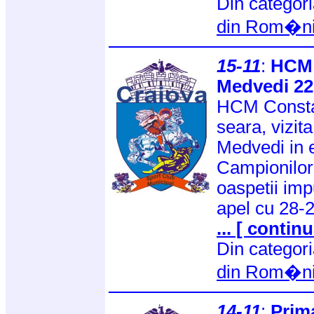
Din categor
din Rom�n
15-11
:
HCM 
Medvedi 22
HCM Constan
seara, vizit
Medvedi in e
Campionilor
oaspetii im
apel cu 28-2
... [ continu
Din categor
din Rom�n
14-11
:
Prim