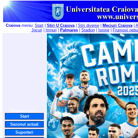
Craiova
meniu:
Start
|
Stiri U Craiova
|
Stiri diverse
|
Meciuri Craiova
|
A
Jocuri
|
Imnuri
|
Palmares
|
Stadion
|
Istorie
|
Frumosii nebu
Craiova
meniu:
Start
Sezonul actual
Suporteri