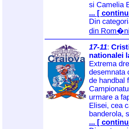
si Camelia 
... [ continu
Din categor
din Rom�n
17-11
:
Crist
nationalei 
Extrema drea
desemnata c
de handbal 
Campionatul
urmare a fap
Elisei, cea 
banderola, s
... [ continu