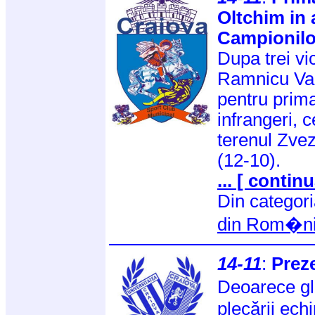
Oltchim in a
Campionilo
Dupa trei vi
Ramnicu Val
pentru prima
infrangeri, 
terenul Zve
(12-10).
... [ continu
Din categor
din Rom�n
14-11
:
Preze
Deoarece gl
plecării ech