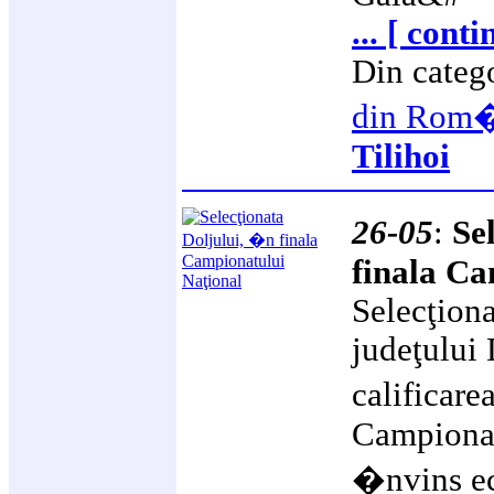
... [ conti
Din categ
din Rom
Tilihoi
26-05
:
Se
finala Ca
Selecţiona
judeţului 
calificare
Campionat
�nvins ec