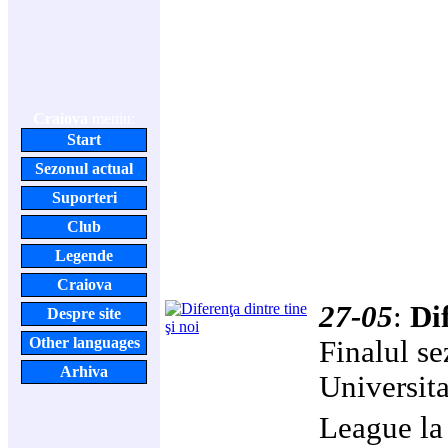
Craiova
meniu:
Start
Sezonul actual
Suporteri
Club
Legende
Craiova
27-05
:
Dif
Despre site
Other languages
Finalul s
Arhiva
Universit
League la