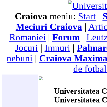
Craiova
meniu:
Start
|
S
Meciuri Craiova
|
Arti
Romaniei
|
Forum
|
Leutz
Jocuri
|
Imnuri
|
Palmar
nebuni
|
Craiova Maxim
de fotbal
Universitatea C
Universitatea 