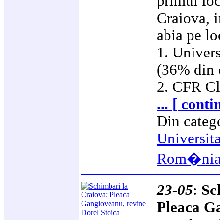
primul loc
Craiova, 
abia pe lo
1. Univer
(36% din 
2. CFR C
... [ conti
Din categ
Universit
Rom�ni
23-05
:
Sc
Pleaca G