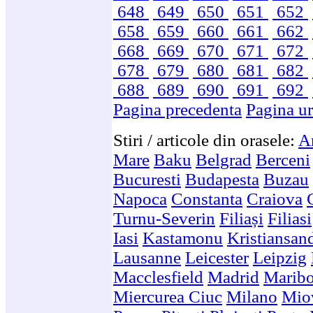
648
649
650
651
652
658
659
660
661
662
668
669
670
671
672
678
679
680
681
682
688
689
690
691
692
Pagina precedenta
Pagina u
Stiri / articole din orasele:
A
Mare
Baku
Belgrad
Berceni
Bucuresti
Budapesta
Buzau
Napoca
Constanta
Craiova
Turnu-Severin
Filiași
Filiasi
Iasi
Kastamonu
Kristiansan
Lausanne
Leicester
Leipzig
Macclesfield
Madrid
Maribo
Miercurea Ciuc
Milano
Mio