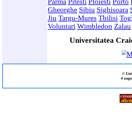
Parma
Pitesti
Ploiesti
Porto
Gheorghe
Sibiu
Sighisoara
Jiu
Targu-Mures
Tbilisi
Togl
Voluntari
Wimbledon
Zalau
Universitatea Crai
© Uni
4 augu