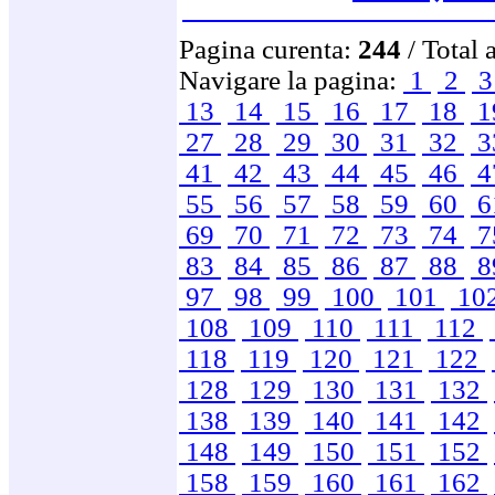
Pagina curenta:
244
/ Total 
Navigare la pagina:
1
2
13
14
15
16
17
18
1
27
28
29
30
31
32
3
41
42
43
44
45
46
4
55
56
57
58
59
60
6
69
70
71
72
73
74
7
83
84
85
86
87
88
8
97
98
99
100
101
10
108
109
110
111
112
118
119
120
121
122
128
129
130
131
132
138
139
140
141
142
148
149
150
151
152
158
159
160
161
162