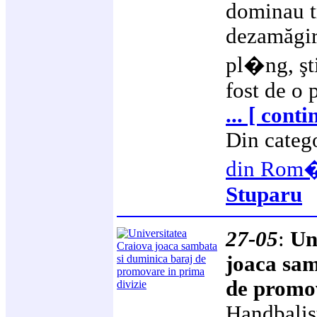
dominau tr
dezamăgire
pl�ng, şt
fost de o
... [ conti
Din categ
din Rom
Stuparu
27-05
:
Un
joaca sam
de promov
Handbalişt