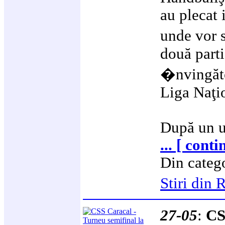
au plecat 
unde vor 
două part
�nvingăt
Liga Naţi
După un u
... [ conti
Din categ
Stiri din
27-05
:
CS