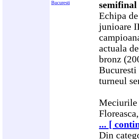
semifinal
Echipa de
junioare I
campioana
actuala de
bronz (200
Bucuresti
turneul se
Meciurile 
Floreasca,
... [ conti
Din categ