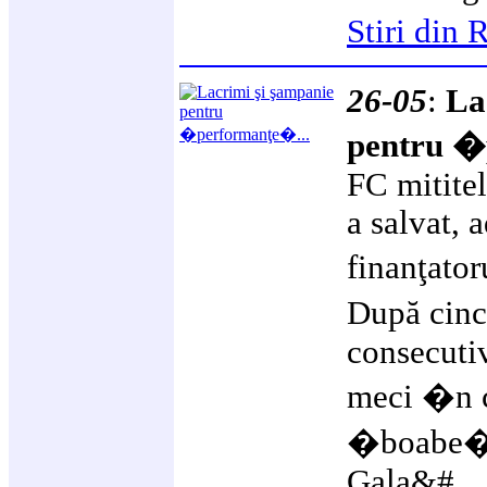
Stiri din
26-05
:
La
pentru �
FC mititel
a salvat, 
finanţator
După cin
consecutiv
meci �n c
�boabe� 
Gala&#