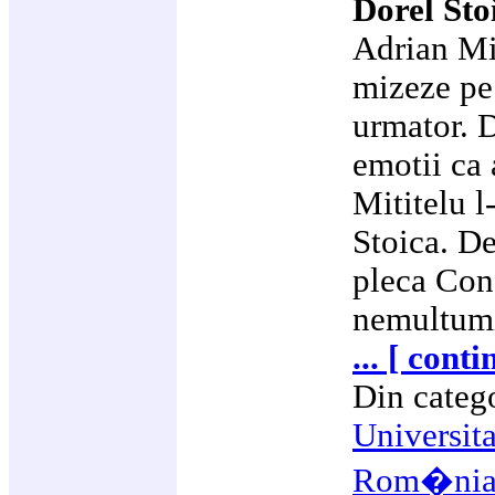
Dorel Sto
Adrian Mit
mizeze pe
urmator. 
emotii ca 
Mititelu l
Stoica. De
pleca Con
nemultumit
... [ conti
Din categ
Universit
Rom�ni