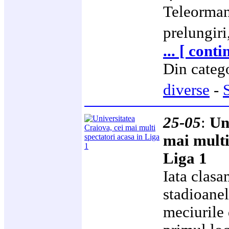
Teleorman
prelungiri
... [ conti
Din categ
diverse
-
25-05
:
Un
mai multi
Liga 1
Iata clasa
stadioane
meciurile 