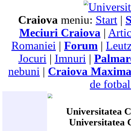
Craiova
meniu:
Start
|
S
Meciuri Craiova
|
Arti
Romaniei
|
Forum
|
Leutz
Jocuri
|
Imnuri
|
Palmar
nebuni
|
Craiova Maxim
de fotbal
Universitatea C
Universitatea 