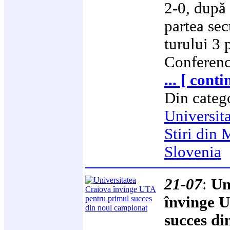
2-0, după
partea se
turului 3 
Conferen
... [ cont
Din categ
Universit
Stiri din 
Slovenia
21-07
:
Un
învinge 
succes di