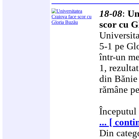
18-08
:
Un
scor cu G
Universita
5-1 pe Glo
într-un me
1, rezulta
din Bănie 
rămâne pe
Începutul
... [ cont
Din categ