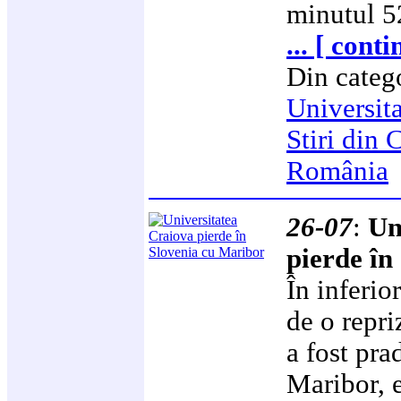
minutul 5
... [ cont
Din categ
Universit
Stiri din
România
26-07
:
Un
pierde în
În inferio
de o repri
a fost pr
Maribor, 