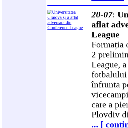
20-07
:
Un
aflat adv
League
Formația d
2 prelimi
League, a 
fotbalului
înfrunta 
vicecampi
care a pi
Plovdiv di
... [ cont