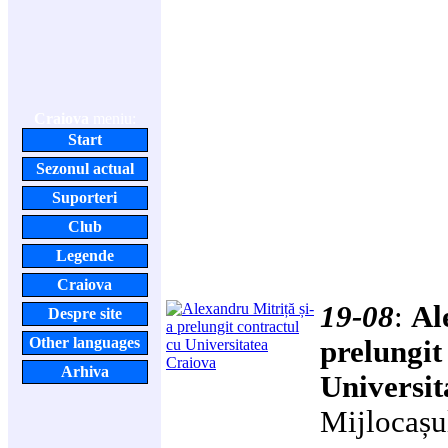
Craiova
meniu:
Start
Sezonul actual
Suporteri
Club
Legende
Craiova
19-08
:
Al
Despre site
Other languages
prelungit
Arhiva
Universit
Mijlocașu