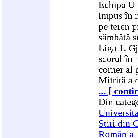
Echipa Un
impus în 
pe teren p
sâmbătă se
Liga 1. G
scorul în 
corner al
Mitriță a 
... [ cont
Din categ
Universit
Stiri din 
România