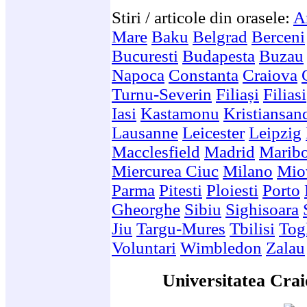
Stiri / articole din orasele:
A
Mare
Baku
Belgrad
Berceni
Bucuresti
Budapesta
Buzau
Napoca
Constanta
Craiova
Turnu-Severin
Filiași
Filiasi
Iasi
Kastamonu
Kristiansan
Lausanne
Leicester
Leipzig
Macclesfield
Madrid
Marib
Miercurea Ciuc
Milano
Mio
Parma
Pitesti
Ploiesti
Porto
Gheorghe
Sibiu
Sighisoara
Jiu
Targu-Mures
Tbilisi
Togl
Voluntari
Wimbledon
Zalau
Universitatea Crai