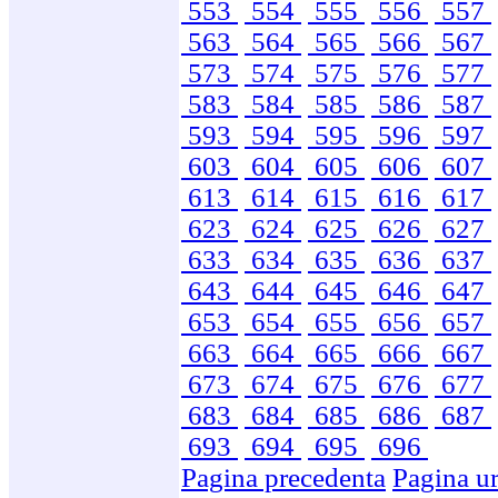
553
554
555
556
557
563
564
565
566
567
573
574
575
576
577
583
584
585
586
587
593
594
595
596
597
603
604
605
606
607
613
614
615
616
617
623
624
625
626
627
633
634
635
636
637
643
644
645
646
647
653
654
655
656
657
663
664
665
666
667
673
674
675
676
677
683
684
685
686
687
693
694
695
696
Pagina precedenta
Pagina u