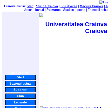
Craiova
meniu:
Start
|
Stiri U Craiova
|
Stiri diverse
|
Meciuri Craiova
|
A
Jocuri
|
Imnuri
|
Palmares
|
Stadion
|
Istorie
|
Frumosii nebu
Universitatea Craiova 
Craiova
Craiova
meniu:
Start
Sezonul actual
Suporteri
Club
Legende