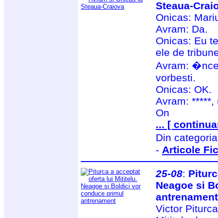
Steaua-Crai
Onicas: Mari
Avram: Da.
Onicas: Eu t
ele de tribune
Avram: �ncea
vorbesti.
Onicas: OK.
Avram: *****,
On
... [ continua
Din categori
-
Articole Fi
25-08
:
Piturc
Neagoe si Bo
antrenament
Victor Piturc