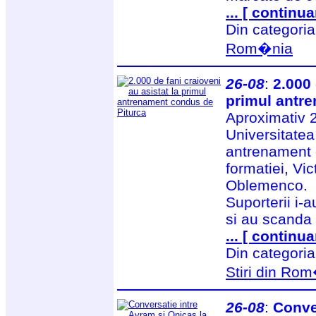
... [ continua
Din categori
Rom�nia
26-08
:
2.000 
primul antr
Aproximativ 2
Universitatea 
antrenament e
formatiei, Vic
Oblemenco.
Suporterii i-a
si au scanda
... [ continua
Din categori
Stiri din Ro
26-08
:
Conve