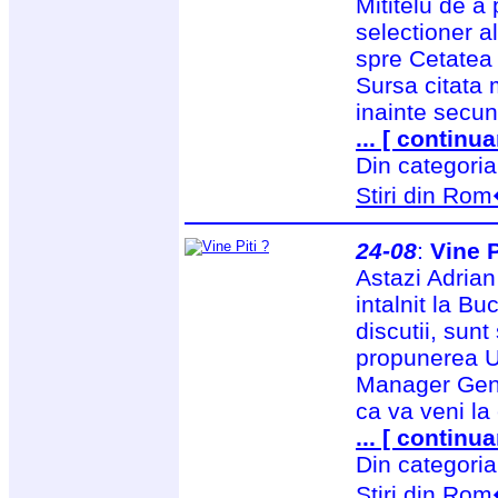
Mititelu de a 
selectioner a
spre Cetatea 
Sursa citata 
inainte secu
... [ continua
Din categori
Stiri din Ro
24-08
:
Vine P
Astazi Adrian 
intalnit la Bu
discutii, sun
propunerea Un
Manager Gene
ca va veni la
... [ continua
Din categori
Stiri din Ro