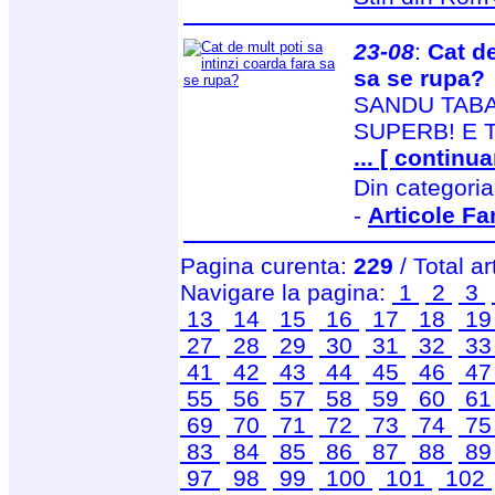
23-08
:
Cat de
sa se rupa?
SANDU TAB
SUPERB! E 
... [ continua
Din categori
-
Articole Fa
Pagina curenta:
229
/ Total ar
Navigare la pagina:
1
2
3
13
14
15
16
17
18
1
27
28
29
30
31
32
3
41
42
43
44
45
46
4
55
56
57
58
59
60
6
69
70
71
72
73
74
7
83
84
85
86
87
88
8
97
98
99
100
101
102