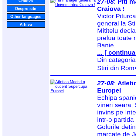
27-08
:
Piti m
Craiova
Craiova !
Despre site
Victor Piturc
Other languages
general la Sti
Arhiva
Mititelu decl
prelua toate r
Banie.
... [ continua
Din categori
Stiri din Ro
27-08
:
Atlet
Europei
Echipa spanio
vineri seara
invins pe Int
intr-o partid
Golurile detin
marcate de J