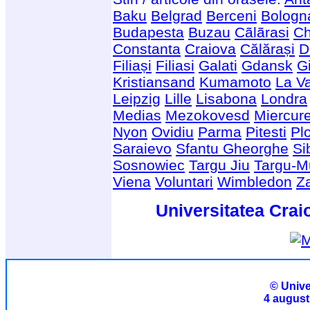
Baku
Belgrad
Berceni
Bologn
Budapesta
Buzau
Cãlãrasi
Ch
Constanta
Craiova
Călărași
D
Filiași
Filiasi
Galati
Gdansk
G
Kristiansand
Kumamoto
La Va
Leipzig
Lille
Lisabona
Londra
Medias
Mezokovesd
Miercur
Nyon
Ovidiu
Parma
Pitesti
Plo
Saraievo
Sfantu Gheorghe
Si
Sosnowiec
Targu Jiu
Targu-M
Viena
Voluntari
Wimbledon
Z
Universitatea Crai
© Unive
4 august