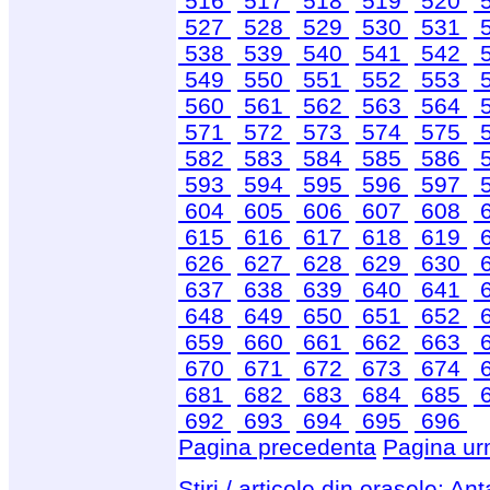
516
517
518
519
520
527
528
529
530
531
538
539
540
541
542
549
550
551
552
553
560
561
562
563
564
571
572
573
574
575
582
583
584
585
586
593
594
595
596
597
604
605
606
607
608
615
616
617
618
619
626
627
628
629
630
637
638
639
640
641
648
649
650
651
652
659
660
661
662
663
670
671
672
673
674
681
682
683
684
685
692
693
694
695
696
Pagina precedenta
Pagina ur
Stiri / articole din orasele:
Ant