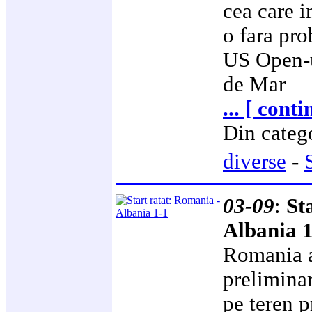
cea care i
o fara pr
US Open-ul
de Mar
... [ cont
Din categ
diverse
-
03-09
:
St
Albania 1
Romania a
prelimina
pe teren p