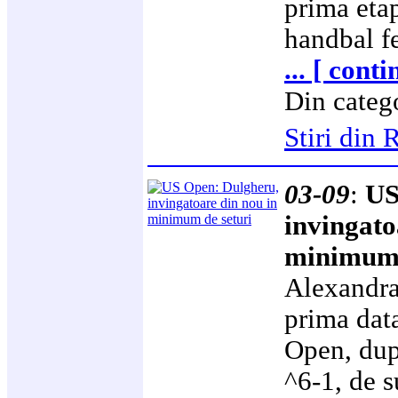
prima etap
handbal f
... [ cont
Din categ
Stiri di
03-09
:
US
invingato
minimum 
Alexandra
prima data
Open, dupa
^6-1, de 