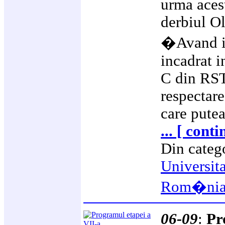
urma acest
derbiul Ol
�Avand in
incadrat in
C din RST
respectare
care putea
... [ cont
Din categ
Universit
Rom�ni
06-09
:
Pr