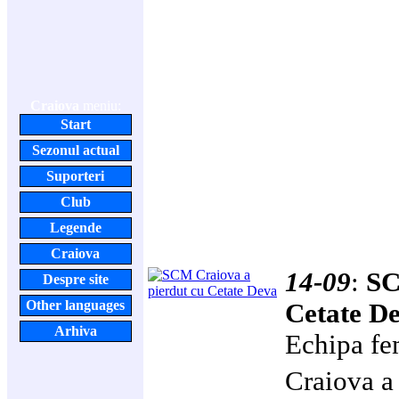
Craiova
meniu:
Start
Sezonul actual
Suporteri
Club
Legende
Craiova
14-09
:
SC
Despre site
Other languages
Cetate D
Arhiva
Echipa f
Craiova a