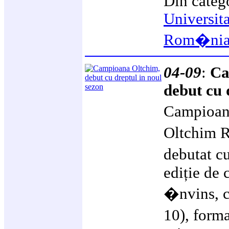
Din categ
Universit
Rom�ni
04-09
:
Ca
debut cu 
Campioana
Oltchim 
debutat c
ediție de
�nvins, c
10), form