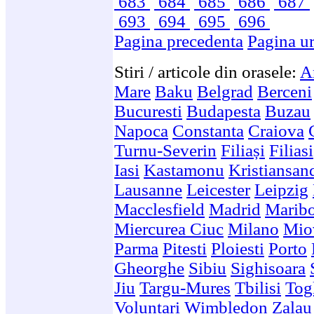
683
684
685
686
687
693
694
695
696
Pagina precedenta
Pagina u
Stiri / articole din orasele:
A
Mare
Baku
Belgrad
Berceni
Bucuresti
Budapesta
Buzau
Napoca
Constanta
Craiova
Turnu-Severin
Filiași
Filiasi
Iasi
Kastamonu
Kristiansan
Lausanne
Leicester
Leipzig
Macclesfield
Madrid
Marib
Miercurea Ciuc
Milano
Mio
Parma
Pitesti
Ploiesti
Porto
Gheorghe
Sibiu
Sighisoara
Jiu
Targu-Mures
Tbilisi
Togl
Voluntari
Wimbledon
Zalau