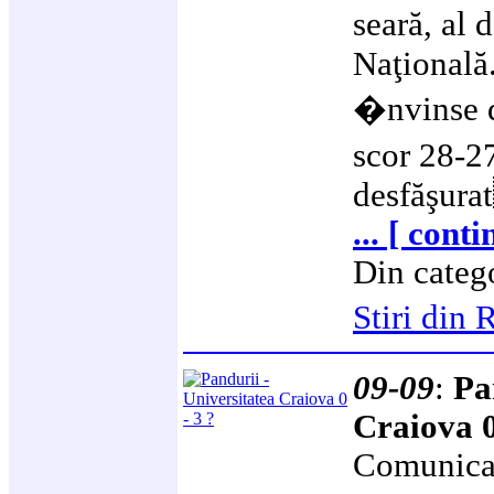
seară, al
Naţională.
�nvinse d
scor 28-2
desfăşur
... [ cont
Din categ
Stiri di
09-09
:
Pa
Craiova 0
Comunicatu