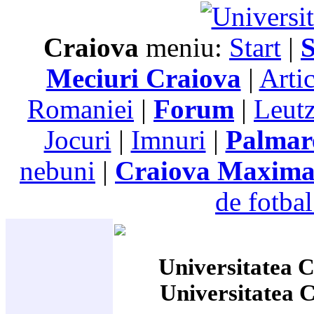
Craiova
meniu:
Start
|
S
Meciuri Craiova
|
Arti
Romaniei
|
Forum
|
Leutz
Jocuri
|
Imnuri
|
Palmar
nebuni
|
Craiova Maxim
de fotbal
Universitatea C
Universitatea 