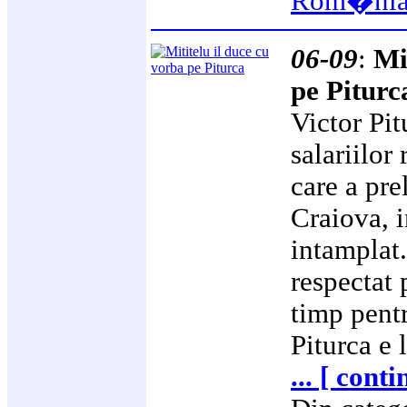
Rom�ni
06-09
:
Mi
pe Piturc
Victor Pit
salariilor
care a pre
Craiova, i
intamplat.
respectat 
timp pentr
Piturca e 
... [ cont