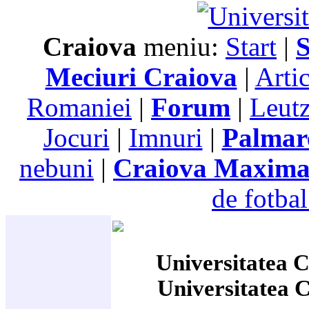
Craiova
meniu:
Start
|
S
Meciuri Craiova
|
Arti
Romaniei
|
Forum
|
Leutz
Jocuri
|
Imnuri
|
Palmar
nebuni
|
Craiova Maxim
de fotbal
Universitatea C
Universitatea 