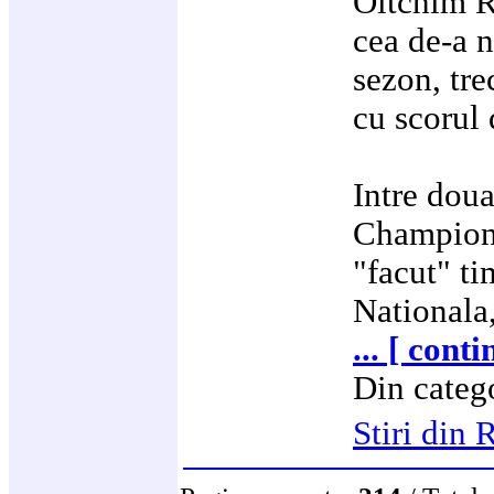
Oltchim R
cea de-a n
sezon, tr
cu scorul 
Intre doua
Champions
"facut" ti
Nationala
... [ cont
Din categ
Stiri di