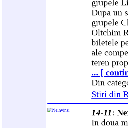
grupele L
Dupa un st
grupele 
Oltchim R
biletele p
ale compet
teren prop
... [ cont
Din categ
Stiri di
14-11
:
Ne
In doua m