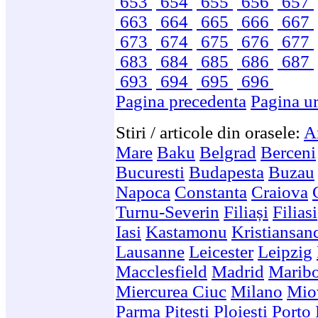
653
654
655
656
657
663
664
665
666
667
673
674
675
676
677
683
684
685
686
687
693
694
695
696
Pagina precedenta
Pagina u
Stiri / articole din orasele:
A
Mare
Baku
Belgrad
Berceni
Bucuresti
Budapesta
Buzau
Napoca
Constanta
Craiova
Turnu-Severin
Filiași
Filiasi
Iasi
Kastamonu
Kristiansan
Lausanne
Leicester
Leipzig
Macclesfield
Madrid
Marib
Miercurea Ciuc
Milano
Mio
Parma
Pitesti
Ploiesti
Porto