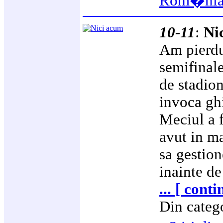
Rom�ni
10-11
:
Ni
Am pierdut
semifinal
de stadio
invoca ghi
Meciul a f
avut in ma
sa gestion
inainte d
... [ cont
Din categ