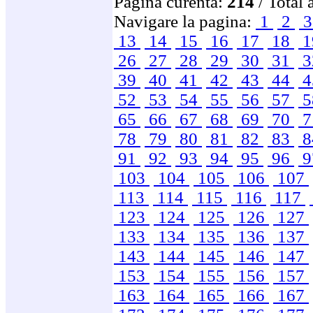
Pagina curenta:
214
/ Total 
Navigare la pagina:
1
2
13
14
15
16
17
18
1
26
27
28
29
30
31
3
39
40
41
42
43
44
4
52
53
54
55
56
57
5
65
66
67
68
69
70
7
78
79
80
81
82
83
8
91
92
93
94
95
96
9
103
104
105
106
107
113
114
115
116
117
123
124
125
126
127
133
134
135
136
137
143
144
145
146
147
153
154
155
156
157
163
164
165
166
167