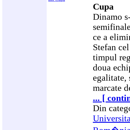
Cupa
Dinamo s-a
semifinal
ce a elimi
Stefan cel
timpul re
doua echi
egalitate,
marcate d
... [ cont
Din categ
Universit