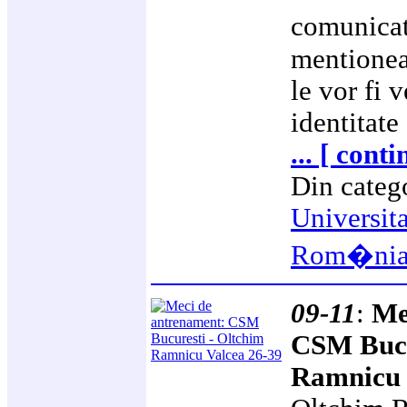
comunicat
mentioneaz
le vor fi v
identitate 
... [ cont
Din categ
Universit
Rom�ni
09-11
:
Me
CSM Bucu
Ramnicu 