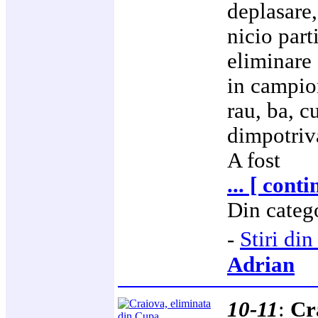
deplasare,
nicio part
eliminare 
in campion
rau, ba, c
dimpotriva
A fost
... [ cont
Din categ
-
Stiri d
Adrian
10-11
:
Cr