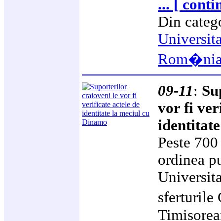
... [ cont
Din categ
Universit
Rom�ni
09-11
:
Su
vor fi ver
identitat
Peste 700
ordinea p
Universit
sferturil
Timisorean