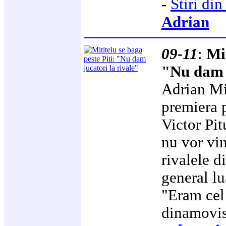
-
Stiri d
Adrian
09-11
:
Mit
"Nu dam j
Adrian Mi
premiera p
Victor Pit
nu vor vin
rivalele d
general lu
"Eram cel
dinamovis