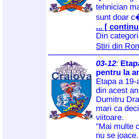
tehnician ma
sunt doar c�
... [ continu
Din categor
Stiri din R
03-12
:
Etap
pentru la a
Etapa a 19-a
din acest an
Dumitru Dra
mari ca dec
viitoare.
"Mai multe c
nu se joace.