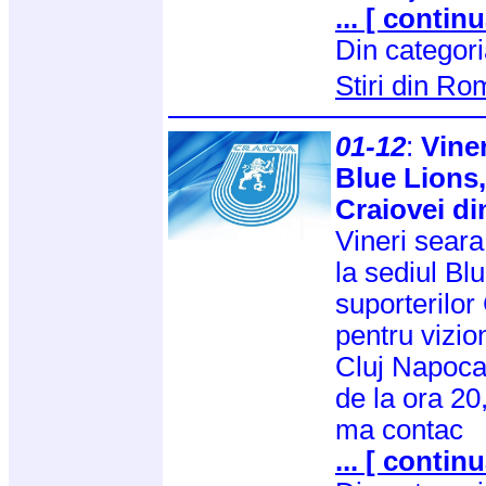
... [ continu
Din categor
Stiri din R
01-12
:
Viner
Blue Lions,
Craiovei di
Vineri seara
la sediul Blu
suporterilor
pentru vizi
Cluj Napoca
de la ora 20
ma contac
... [ continu