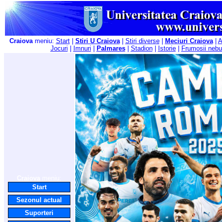
Craiova
meniu:
Start
|
Stiri U Craiova
|
Stiri diverse
|
Meciuri Craiova
|
A
Jocuri
|
Imnuri
|
Palmares
|
Stadion
|
Istorie
|
Frumosii nebu
Craiova
meniu:
Start
Sezonul actual
Suporteri