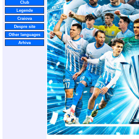
Club
Legende
Craiova
Despre site
Other languages
Arhiva