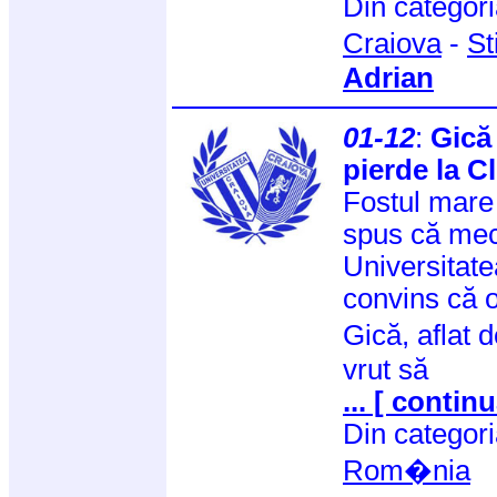
Din categor
Craiova
-
St
Adrian
01-12
:
Gică
pierde la Cl
Fostul mare 
spus că meci
Universitatea
convins că ol
Gică, aflat
vrut să
... [ continu
Din categor
Rom�nia