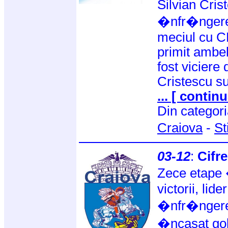
Silvian Cris
�nfr�ngerea
meciul cu C
primit ambel
fost viciere 
Cristescu s
... [ continu
Din categor
Craiova
-
St
03-12
:
Cifre
Zece etape �
victorii, lid
�nfr�ngere,
�ncasat gol,