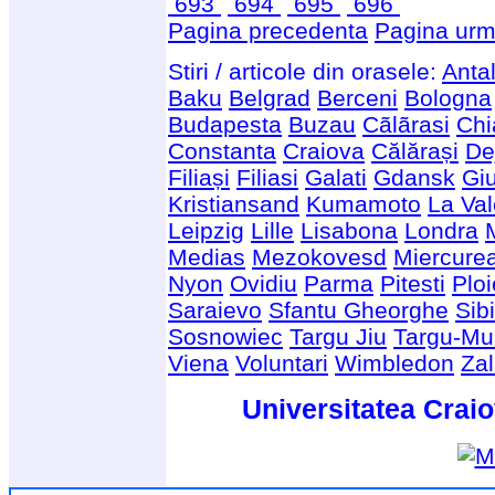
693
694
695
696
Pagina precedenta
Pagina urm
Stiri / articole din orasele:
Anta
Baku
Belgrad
Berceni
Bologna
Budapesta
Buzau
Cãlãrasi
Chi
Constanta
Craiova
Călărași
De
Filiași
Filiasi
Galati
Gdansk
Giu
Kristiansand
Kumamoto
La Val
Leipzig
Lille
Lisabona
Londra
Medias
Mezokovesd
Miercure
Nyon
Ovidiu
Parma
Pitesti
Ploi
Saraievo
Sfantu Gheorghe
Sib
Sosnowiec
Targu Jiu
Targu-Mu
Viena
Voluntari
Wimbledon
Za
Universitatea Craio