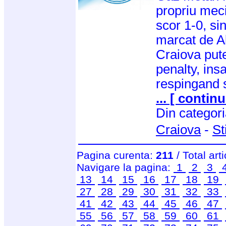
propriu meci
scor 1-0, sin
marcat de Al
Craiova pute
penalty, ins
respingand 
... [ continu
Din categor
Craiova
-
St
Pagina curenta:
211
/ Total art
Navigare la pagina:
1
2
3
13
14
15
16
17
18
19
27
28
29
30
31
32
33
41
42
43
44
45
46
47
55
56
57
58
59
60
61