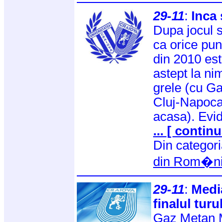
29-11
:
Inca
Dupa jocul s
ca orice pun
din 2010 es
astept la ni
grele (cu G
Cluj-Napoca
acasa). Evid
... [ continu
Din categor
din Rom�n
29-11
:
Media
finalul turu
Gaz Metan M