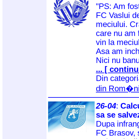
"PS: Am fost
FC Vaslui de 
meciului. Cr
care nu am f
vin la meciul
Asa am inche
Nici nu ban
... [ continu
Din categor
din Rom�n
26-04
:
Calc
sa se salve
Dupa infran
FC Brasov, 