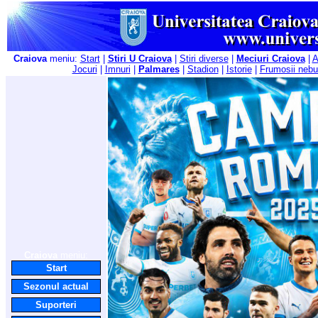
Craiova
meniu:
Start
|
Stiri U Craiova
|
Stiri diverse
|
Meciuri Craiova
|
A
Jocuri
|
Imnuri
|
Palmares
|
Stadion
|
Istorie
|
Frumosii nebu
Craiova
meniu:
Start
Sezonul actual
Suporteri