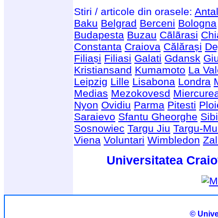
Stiri / articole din orasele:
Anta
Baku
Belgrad
Berceni
Bologna
Budapesta
Buzau
Cãlãrasi
Chi
Constanta
Craiova
Călărași
De
Filiași
Filiasi
Galati
Gdansk
Giu
Kristiansand
Kumamoto
La Val
Leipzig
Lille
Lisabona
Londra
Medias
Mezokovesd
Miercure
Nyon
Ovidiu
Parma
Pitesti
Ploi
Saraievo
Sfantu Gheorghe
Sib
Sosnowiec
Targu Jiu
Targu-Mu
Viena
Voluntari
Wimbledon
Za
Universitatea Craio
© Unive