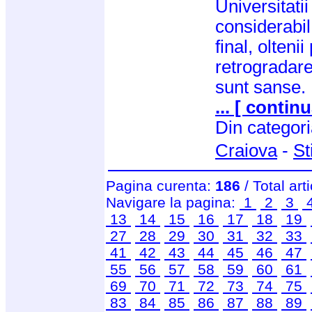
Universitati
considerabil
final, olteni
retrogradare
sunt sanse. 
... [ continu
Din categor
Craiova
-
St
Pagina curenta:
186
/ Total art
Navigare la pagina:
1
2
3
13
14
15
16
17
18
19
27
28
29
30
31
32
33
41
42
43
44
45
46
47
55
56
57
58
59
60
61
69
70
71
72
73
74
75
83
84
85
86
87
88
89