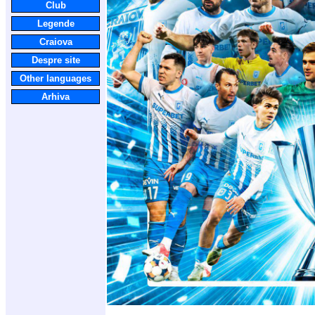
Club
Legende
Craiova
Despre site
Other languages
Arhiva