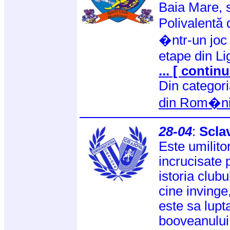
Baia Mare, 
Polivalentă 
�ntr-un joc 
etape din Li
... [ continu
Din categor
din Rom�n
28-04
:
Sclav
Este umilito
incrucisate 
istoria club
cine invinge
este sa lup
booveanului,