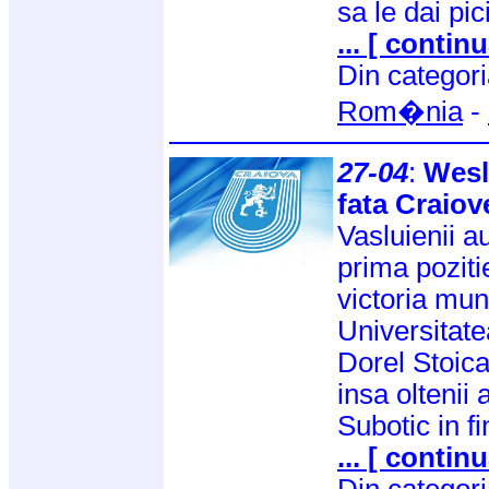
sa le dai pic
... [ continu
Din categor
Rom�nia
-
27-04
:
Wesl
fata Craiov
Vasluienii 
prima pozit
victoria mun
Universitate
Dorel Stoica
insa oltenii 
Subotic in fi
... [ continu
Din categor