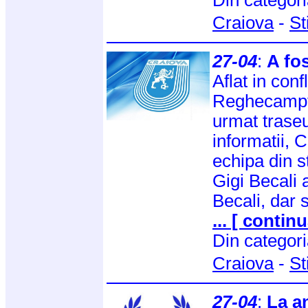
Craiova
-
St
27-04
:
A fo
Aflat in conf
Reghecampf,
urmat traseu
informatii, 
echipa din s
Gigi Becali 
Becali, dar 
... [ continu
Din categor
Craiova
-
St
27-04
:
La a