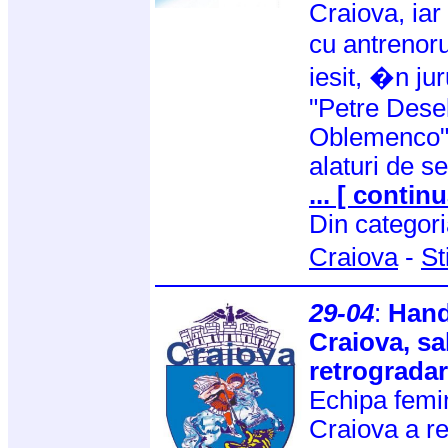
Craiova, iar
cu antrenor
iesit, �n jur
"Petre Desel
Oblemenco" 
alaturi de s
... [ continu
Din categor
Craiova
-
St
29-04
:
Hand
Craiova, sa
retrograda
Echipa femi
Craiova a re