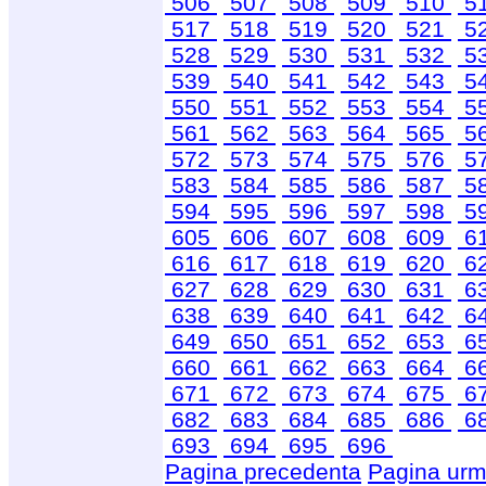
506
507
508
509
510
5
517
518
519
520
521
5
528
529
530
531
532
5
539
540
541
542
543
5
550
551
552
553
554
5
561
562
563
564
565
5
572
573
574
575
576
5
583
584
585
586
587
5
594
595
596
597
598
5
605
606
607
608
609
6
616
617
618
619
620
6
627
628
629
630
631
6
638
639
640
641
642
6
649
650
651
652
653
6
660
661
662
663
664
6
671
672
673
674
675
6
682
683
684
685
686
6
693
694
695
696
Pagina precedenta
Pagina urm