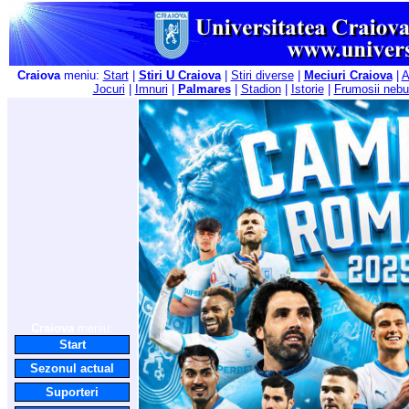
Craiova
meniu:
Start
|
Stiri U Craiova
|
Stiri diverse
|
Meciuri Craiova
|
A
Jocuri
|
Imnuri
|
Palmares
|
Stadion
|
Istorie
|
Frumosii nebu
Craiova
meniu:
Start
Sezonul actual
Suporteri