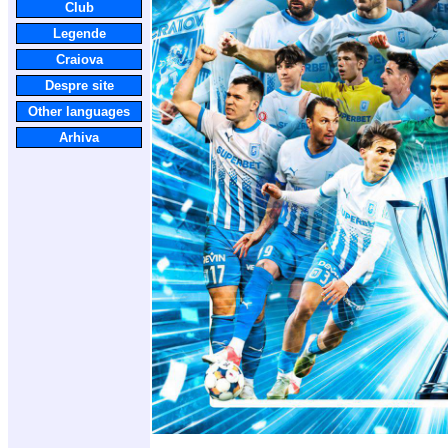
Club
Legende
Craiova
Despre site
Other languages
Arhiva