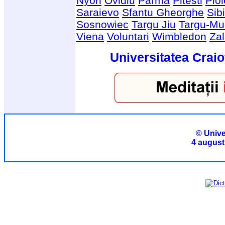
Nyon
Ovidiu
Parma
Pitesti
Ploi
Saraievo
Sfantu Gheorghe
Sib
Sosnowiec
Targu Jiu
Targu-Mu
Viena
Voluntari
Wimbledon
Za
Universitatea Craio
© Unive
4 august