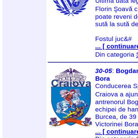
Ultima dată le
Florin Şoavă 
poate reveni d
sută la sută de
Fostul juc&#
... [ continuar
Din categoria
30-05
:
Bogdan
Bora
Conducerea Sp
Craiova a ajun
antrenorul Bo
echipei de han
Burcea, de 39
Victorinei Bora
... [ continuar