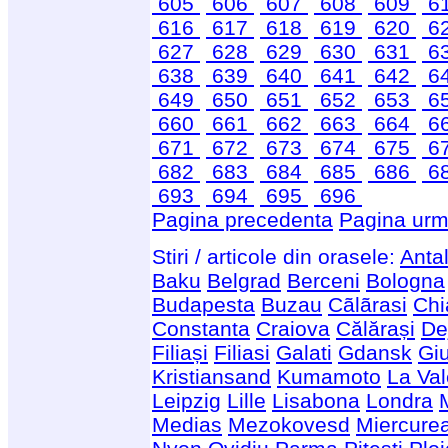
605
606
607
608
609
6
616
617
618
619
620
6
627
628
629
630
631
6
638
639
640
641
642
6
649
650
651
652
653
6
660
661
662
663
664
6
671
672
673
674
675
6
682
683
684
685
686
6
693
694
695
696
Pagina precedenta
Pagina urm
Stiri / articole din orasele:
Anta
Baku
Belgrad
Berceni
Bologna
Budapesta
Buzau
Cãlãrasi
Chi
Constanta
Craiova
Călărași
De
Filiași
Filiasi
Galati
Gdansk
Giu
Kristiansand
Kumamoto
La Val
Leipzig
Lille
Lisabona
Londra
Medias
Mezokovesd
Miercure