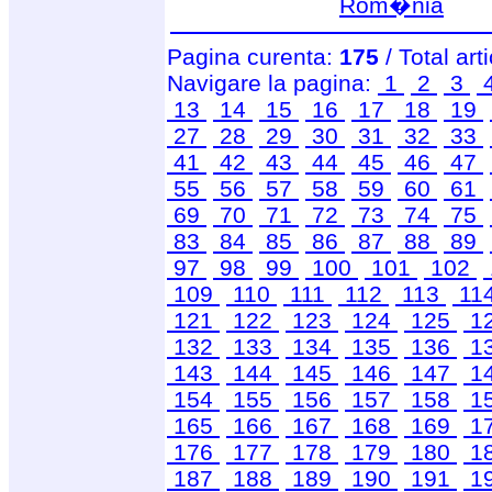
Rom�nia
Pagina curenta:
175
/ Total art
Navigare la pagina:
1
2
3
13
14
15
16
17
18
19
27
28
29
30
31
32
33
41
42
43
44
45
46
47
55
56
57
58
59
60
61
69
70
71
72
73
74
75
83
84
85
86
87
88
89
97
98
99
100
101
102
109
110
111
112
113
11
121
122
123
124
125
1
132
133
134
135
136
1
143
144
145
146
147
1
154
155
156
157
158
1
165
166
167
168
169
1
176
177
178
179
180
1
187
188
189
190
191
1