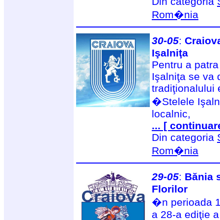
Din categoria
Rom�nia
30-05
:
Craiov
Işalniţa
Pentru a patra
Işalniţa se va
tradiţionalului
�Stelele Işalni
localnic,
... [ continuar
Din categoria
Rom�nia
29-05
:
Bănia 
Florilor
�n perioada 1
a 28-a ediţie 