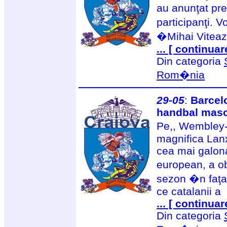
au anunţat pr
participanţi. V
�Mihai Viteaz
... [ continuar
Din categoria
Rom�nia
29-05
:
Barcelo
handbal masc
Pe,, Wembley-
magnifica Lan
cea mai galon
european, a ob
sezon �n faţa 
ce catalanii a
... [ continuar
Din categoria