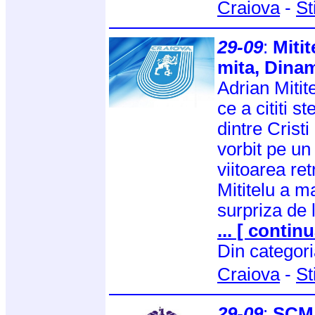
Craiova
-
St
29-09
:
Mitit
mita, Dinam
Adrian Mitite
ce a cititi 
dintre Crist
vorbit pe un
viitoarea re
Mititelu a 
surpriza de
... [ continu
Din categor
Craiova
-
St
29-09
:
SCM C