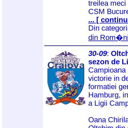
treilea mec
CSM Bucures
... [ continu
Din categor
din Rom�n
30-09
:
Oltc
sezon de L
Campioana R
victorie in d
formatiei g
Hamburg, in
a Ligii Camp
Oana Chirila
Oltchim din