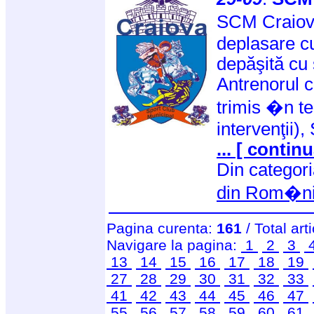
SCM Craiova
deplasare c
depăşită cu 
Antrenorul 
trimis �n te
intervenţii),
... [ continu
Din categor
din Rom�n
Pagina curenta:
161
/ Total art
Navigare la pagina:
1
2
3
13
14
15
16
17
18
19
27
28
29
30
31
32
33
41
42
43
44
45
46
47
55
56
57
58
59
60
61