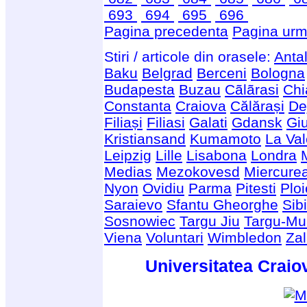
693
694
695
696
Pagina precedenta
Pagina urm
Stiri / articole din orasele:
Anta
Baku
Belgrad
Berceni
Bologna
Budapesta
Buzau
Cãlãrasi
Chi
Constanta
Craiova
Călărași
De
Filiași
Filiasi
Galati
Gdansk
Giu
Kristiansand
Kumamoto
La Val
Leipzig
Lille
Lisabona
Londra
Medias
Mezokovesd
Miercure
Nyon
Ovidiu
Parma
Pitesti
Ploi
Saraievo
Sfantu Gheorghe
Sib
Sosnowiec
Targu Jiu
Targu-Mu
Viena
Voluntari
Wimbledon
Za
Universitatea Craio