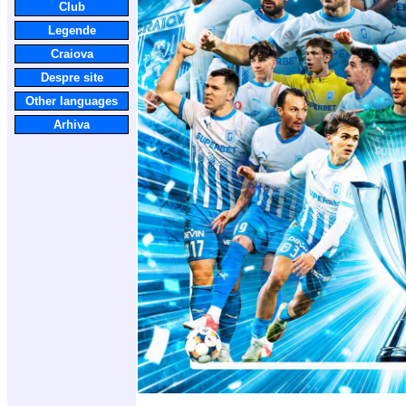
Club
Legende
Craiova
Despre site
Other languages
Arhiva