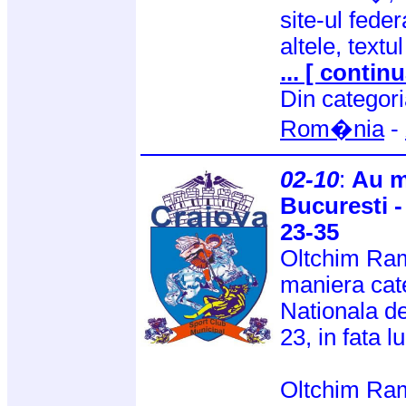
site-ul fede
altele, textul
... [ continu
Din categor
Rom�nia
-
02-10
:
Au m
Bucuresti 
23-35
Oltchim Ram
maniera cate
Nationala de
23, in fata 
Oltchim Ram