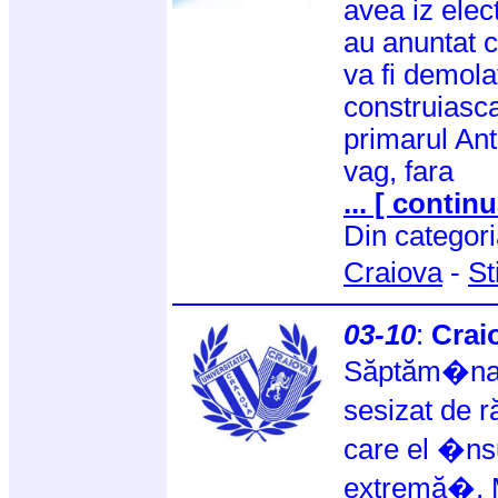
avea iz elect
au anuntat 
va fi demolat
construiasca
primarul Ant
vag, fara
... [ continu
Din categor
Craiova
-
St
03-10
:
Craio
Săptăm�na t
sesizat de r
care el �ns
extremă�, M