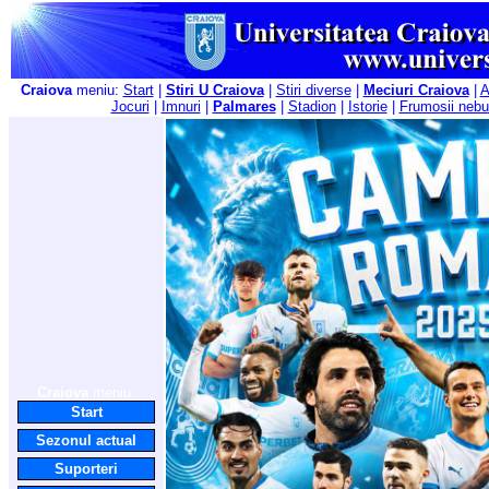
Craiova
meniu:
Start
|
Stiri U Craiova
|
Stiri diverse
|
Meciuri Craiova
|
A
Jocuri
|
Imnuri
|
Palmares
|
Stadion
|
Istorie
|
Frumosii nebu
Craiova
meniu:
Start
Sezonul actual
Suporteri