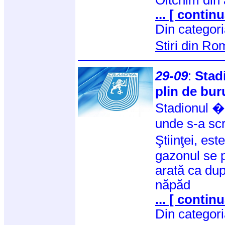
... [ continu
Din categor
Stiri din R
29-09
:
Stad
plin de bur
Stadionul 
unde s-a scr
Ştiinţei, es
gazonul se p
arată ca dup
năpăd
... [ continu
Din categor