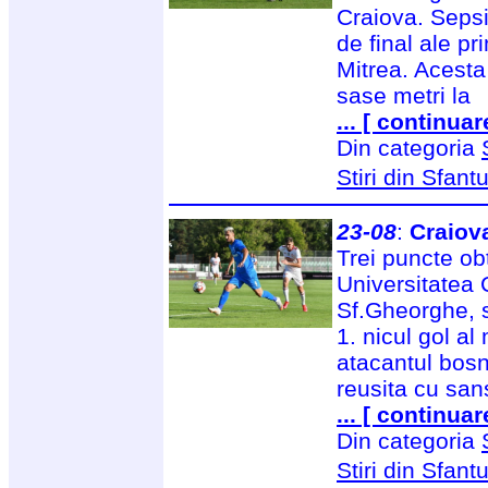
Craiova. Sepsi
de final ale p
Mitrea. Acesta
sase metri la
... [ continuar
Din categoria
Stiri din Sfan
23-08
:
Craiov
Trei puncte ob
Universitatea 
Sf.Gheorghe, 
1. nicul gol al
atacantul bosni
reusita cu san
... [ continuar
Din categoria
Stiri din Sfan