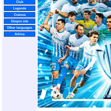
Club
Legende
Craiova
Despre site
Other languages
Arhiva