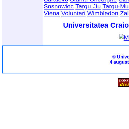
Sosnowiec
Targu Jiu
Targu-Mu
Viena
Voluntari
Wimbledon
Za
Universitatea Craio
© Unive
4 august