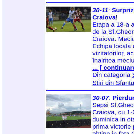
30-11
:
Surpriz
Craiova!
Etapa a 18-a a
de la Sf.Gheor
Craiova. Meciu
Echipa locala a
vizitatorilor, a
înaintea meciu
... [ continuar
Din categoria
Stiri din Sfan
30-07
:
Pierdu
Sepsi Sf.Gheor
Craiova, cu 1-0
duminica in et
prima victorie
obtine in fata 