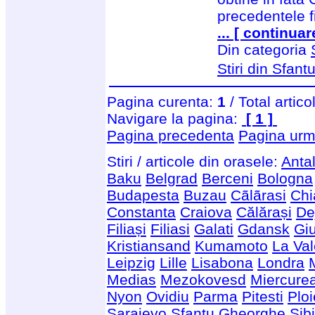
precedentele fi
... [ continuar
Din categoria
Stiri din Sfan
Pagina curenta:
1
/ Total artico
Navigare la pagina:
[ 1 ]
Pagina precedenta
Pagina urm
Stiri / articole din orasele:
Anta
Baku
Belgrad
Berceni
Bologna
Budapesta
Buzau
Cãlãrasi
Chi
Constanta
Craiova
Călărași
De
Filiași
Filiasi
Galati
Gdansk
Giu
Kristiansand
Kumamoto
La Val
Leipzig
Lille
Lisabona
Londra
Medias
Mezokovesd
Miercure
Nyon
Ovidiu
Parma
Pitesti
Ploi
Saraievo
Sfantu Gheorghe
Sib