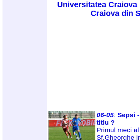
Universitatea Craiova 
Craiova din 
06-05
:
Sepsi -
titlu ?
Primul meci al 
Sf.Gheorghe in