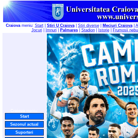
Craiova
meniu:
Start
|
Stiri U Craiova
|
Stiri diverse
|
Meciuri Craiova
|
A
Jocuri
|
Imnuri
|
Palmares
|
Stadion
|
Istorie
|
Frumosii nebu
Craiova
meniu:
Start
Sezonul actual
Suporteri